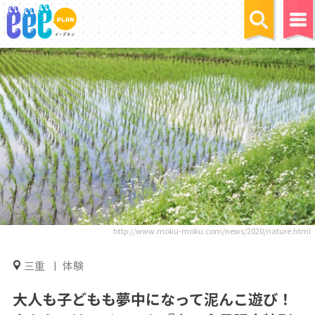
http://www.moku-moku.com/news/2020/nature.html
三重
体験
大人も子どもも夢中になって泥んこ遊び！