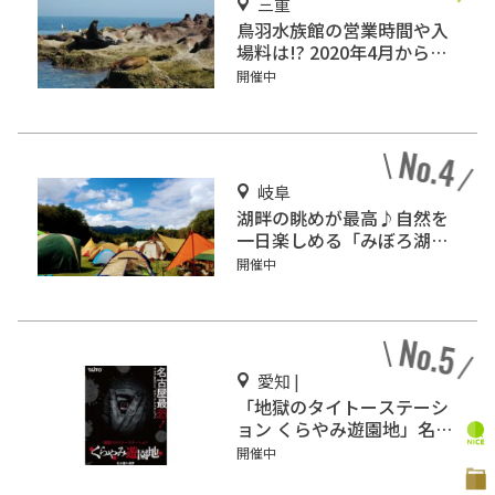
三重
鳥羽水族館の営業時間や入
場料は!? 2020年4月から新
料金になります!!
開催中
岐阜
湖畔の眺めが最高♪自然を
一日楽しめる「みぼろ湖畔
キャンプサイト」
開催中
愛知 |
「地獄のタイトーステーシ
ョン くらやみ遊園地」名古
屋・大須にオープン
開催中