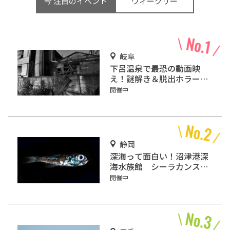
今 注目のイベント
ウィークリー
岐阜
下呂温泉で最恐の動画映
え！謎解き＆脱出ホラーゲ
ーム『猟奇館』
開催中
静岡
深海って面白い！沼津港深
海水族館 シーラカンス・
ミュージアムに行こう！
開催中