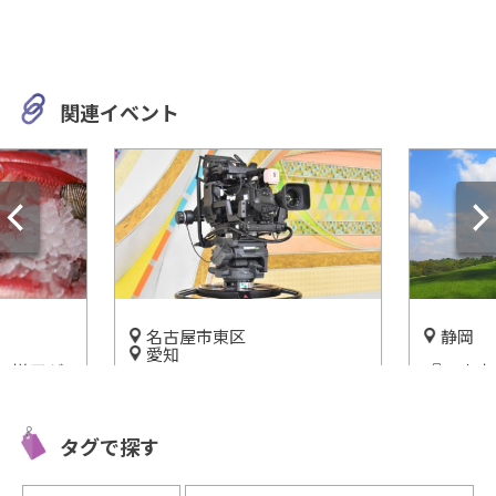
関連イベント
名古屋市東区
静岡
愛知
の様子が
『つま恋
【放送体験スタジオ わくわ
津魚市場
憩いのひ
く】Eテレのキャラクターたち
魅力をご
に会える場所
タグで探す
開催中
開催中