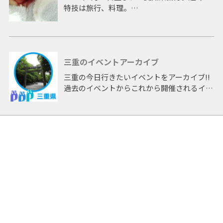
特技は旅行、料理。
ドラマ「中学生日記」の他、バラエティー、
情報番組にレギュラー出演。雑誌のグラビア
や音楽活動、イベントなど幅広く活躍。
一児の母となった現在でも各方面で注目を集
三重のイベントアーカイブ
めている。
三重の今日行きたいイベントをアーカイブ!!
[TV] H13～15 NHK中学生日記出演 / H18～
過去のイベントからこれから開催されるイベ
20 中京テレビ TA☆ROレギュラー出演 / H20
ントまで 「三重」開催のイベントをアーカ
バリバリ電波アイドル出演 優勝 / 中京テレビ
イブしたページです。
情報パレット / メ～テレ 知りたい嬢 / H21～
22 メ～テレ めちゃレンジャ→ アシスタント
MC / H22～24 メ～テレ めちゃぶり アシスタ
ントMC
[音楽] H19 TA☆RO組 学園天国 / H20 ベタベ
タBeter Love着うた配信 / H20 JEWELS
feat.纐纈みさき Happy days
[雑誌] H22 ヤングマガジン グラビアデビュ