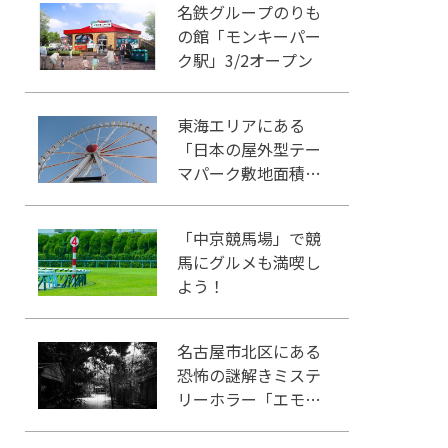
名鉄グループのりも
の館「モンキーパー
ク駅」3/2オープン
東海エリアにある
「日本の屋外型テー
マパーク敷地面積ラ
ンキング」入りして
いるテーマパーク！
「中京競馬場」で競
馬にグルメも満喫し
よう！
名古屋市北区にある
恐怖の謎解きミステ
リーホラー「エモい
家」あなたは行きま
すか？