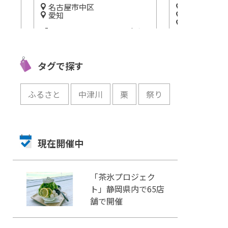
名古屋市中区
名古屋市中
愛知
名古屋市中
園を
愛知
「IMMERSIVE JOURNEY(イマ
「でらます」
ーシブジャーニー)」1/23オー
スター Sid
プン
で開催
タグで探す
開催中
開催中
ふるさと
中津川
栗
祭り
現在開催中
「茶氷プロジェク
ト」静岡県内で65店
舗で開催