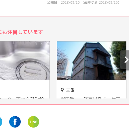
公開日：
2018/09/10
（最終更新
2018/09/15
）
にも注目しています
三重
ォーター下水道科学館
岩田準一・江戸川乱歩・竹下
 水の大切さを楽しく
夢二の足跡を感じる場所
！
鳥羽みなとまち文学館