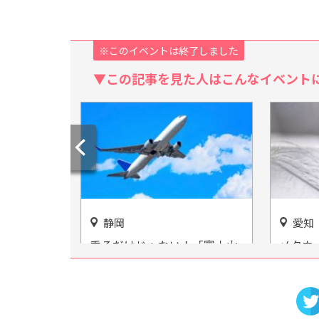
※このイベントは終了しました
▼この記事を見た人はこんなイベント
静岡
愛知
広がる！
乗るだけじゃない！「富士山
メタウ
野草自然庭
静岡空港」で飛行機を楽しも
なごや
う♪
お勉強