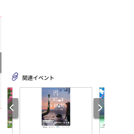
関連イベント
岐阜
三重
あなたは何を感じる？岐阜県
伊勢志摩エバーグレイ
美術館でアートを語ろう
な自然と他にはない
クワクが楽しめるキ
をお届け！