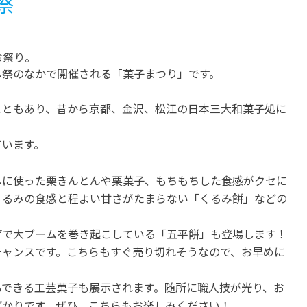
祭
お祭り。
ん祭のなかで開催される「菓子まつり」です。
こともあり、昔から京都、金沢、松江の日本三大和菓子処に
ています。
んに使った栗きんとんや栗菓子、もちもちした食感がクセに
くるみの食感と程よい甘さがたまらない「くるみ餅」などの
げで大ブームを巻き起こしている「五平餅」も登場します！
チャンスです。こちらもすぐ売り切れそうなので、お早めに
もできる工芸菓子も展示されます。随所に職人技が光り、お
ばかりです。ぜひ、こちらもお楽しみください！