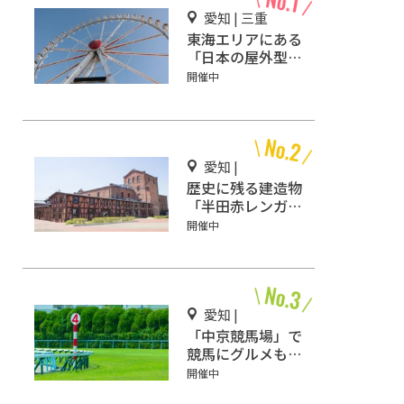
愛知 | 三重
東海エリアにある
「日本の屋外型テ
ーマパーク敷地面
開催中
積ランキング」入
りしているテーマ
パーク！
愛知 |
歴史に残る建造物
「半田赤レンガ建
物」を詳しくご紹
開催中
介！
愛知 |
「中京競馬場」で
競馬にグルメも満
喫しよう！
開催中