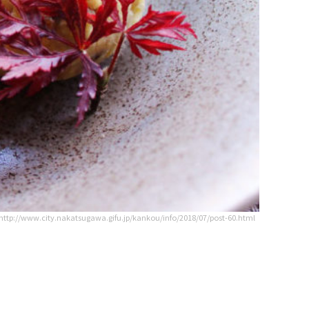
http://www.city.nakatsugawa.gifu.jp/kankou/info/2018/07/post-60.html