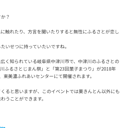
三重
静岡
道の駅「パーク七里御浜」御
由緒あるフランスのバラ
すか？
浜町が誇るみかん＆海の幸が
再現！河津バガテル公園
勢揃い！
開催中
化に触れたり、方言を聞いたりすると無性にふるさとが恋し
開催中
もたいせつに持っていたいですね。
て広く知られている岐阜県中津川市で、中津川のふるさとの
ふるさとじまん祭」と「第23回菓子まつり」が2018年
3日間、東美濃ふれあいセンターにて開催されます。
てくると思いますが、このイベントでは栗きんとん以外にも
味わうことができます。