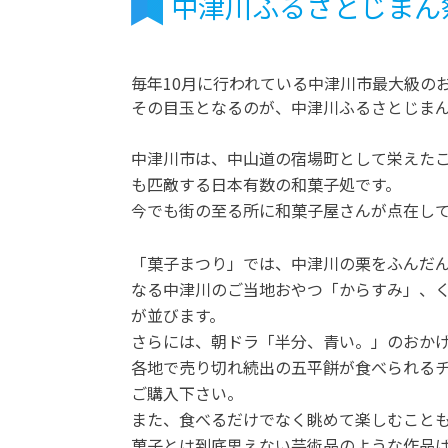
中津川ふるさとじまん
毎年10月に行われている中津川市最大級の
その目玉となるのが、中津川ふるさとじま
中津川市は、中山道の宿場町として栄えた
も匹敵する日本有数の和菓子処です。
今でも街の至る所に和菓子屋さんが点在し
「菓子まつり」では、中津川の栗をふんだ
なる中津川のご当地おやつ「からすみ」、
が並びます。
さらには、朝ドラ「半分、青い。」のおか
各地で売り切れ続出の五平餅が食べられる
ご購入下さい。
また、食べるだけでなく眺めて楽しむこと
菓子とは到底思えない芸術品のような作品