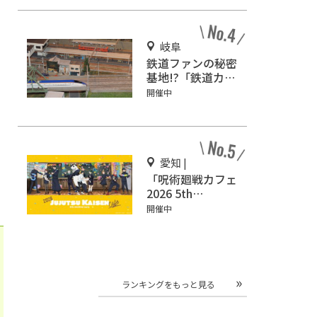
岐阜
鉄道ファンの秘密
基地!?「鉄道カフ
ェはるか」で鉄道
開催中
模型を眺めながら
カフェタイム♪
愛知 |
「呪術廻戦カフェ
2026 5th
Anniversary」グ
開催中
ローバルゲート名
古屋で開催
ランキングをもっと見る