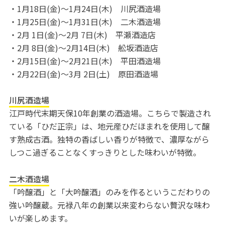
・1月18日(金)～1月24日(木) 川尻酒造場
・1月25日(金)～1月31日(木) 二木酒造場
・2月 1日(金)～2月 7日(木) 平瀬酒造店
・2月 8日(金)～2月14日(木) 舩坂酒造店
・2月15日(金)～2月21日(木) 平田酒造場
・2月22日(金)～3月 2日(土) 原田酒造場
川尻酒造場
江戸時代末期天保10年創業の酒造場。こちらで製造され
ている「ひだ正宗」は、地元産ひだほまれを使用して醸
す熟成古酒。独特の香ばしい香りが特徴で、濃厚ながら
しつこ過ぎることなくすっきりとした味わいが特徴。
二木酒造場
「吟醸酒」と「大吟醸酒」のみを作るというこだわりの
強い吟醸蔵。元禄八年の創業以来変わらない贅沢な味わ
いが楽しめます。