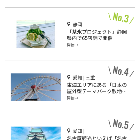
静岡
「茶氷プロジェクト」静岡
県内で65店舗で開催
開催中
愛知 | 三重
東海エリアにある「日本の
屋外型テーマパーク敷地面
積ランキング」入りしてい
開催中
るテーマパーク！
愛知 |
名古屋観光といえば「名古