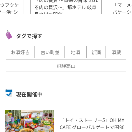
フウフウケ
「マーメ
る肉の贅沢～」都ホテル 岐阜
Iでマー活･シ
バケーシ
長良川で開催
っぷり堪
名古屋『D
開催中
催
タグで探す
開催中
お酒好き
古い町並
地酒
新酒
酒蔵
飛騨高山
現在開催中
「トイ・ストーリー5」OH MY
CAFE グローバルゲートで開催