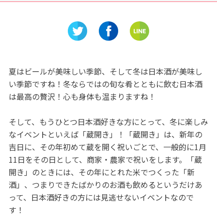
ホテル ス
山雄三ミュージアム」
ークロワ
OPEN
夏はビールが美味しい季節、そして冬は日本酒が美味し
い季節ですね！冬ならではの旬な肴とともに飲む日本酒
は最高の贅沢！心も身体も温まりますね！
そして、もうひとつ日本酒好きな方にとって、冬に楽しみ
なイベントといえば「蔵開き」！「蔵開き」は、新年の
吉日に、その年初めて蔵を開く祝いごとで、一般的に1月
11日をその日として、商家・農家で祝いをします。「蔵
開き」のときには、その年にとれた米でつくった「新
酒」、つまりできたばかりのお酒も飲めるというだけあ
って、日本酒好きの方には見逃せないイベントなので
す！