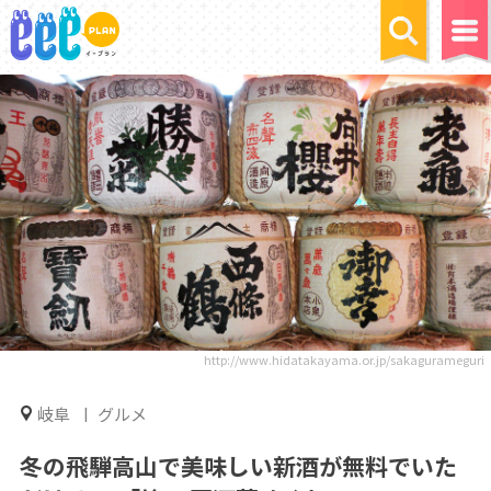
http://www.hidatakayama.or.jp/sakagurameguri
岐阜
グルメ
冬の飛騨高山で美味しい新酒が無料でいた