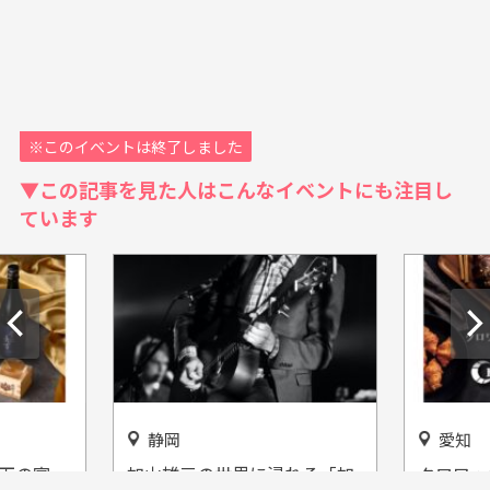
※このイベントは終了しました
▼この記事を見た人はこんなイベントにも注目し
ています
静岡
愛知
天下の宴
加山雄三の世界に浸れる「加
クロワッ