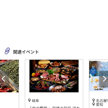
関連イベント
岐阜
名古屋
愛知
「肉の饗宴 ～背徳の旨味 溢れ