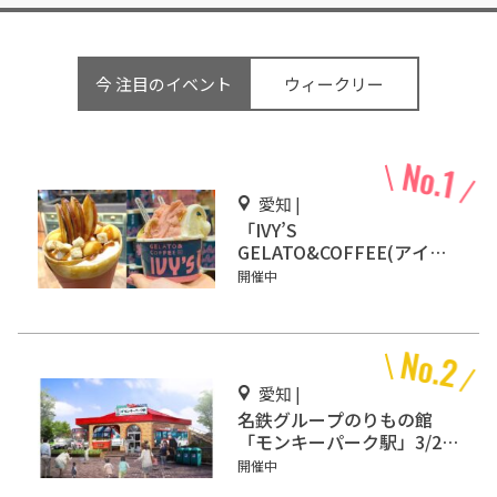
今 注目のイベント
ウィークリー
愛知 |
「IVY’S
GELATO&COFFEE(アイビ
ーズ ジェラート&コーヒ
開催中
ー)」イオンモール Nagoya
Noritake Gardenにオープ
ン！
愛知 |
名鉄グループのりもの館
「モンキーパーク駅」3/2オ
ープン
開催中