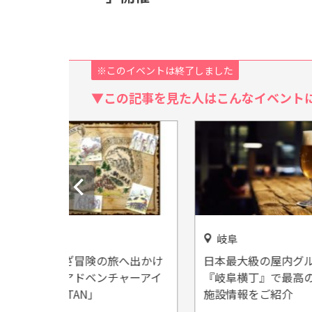
※このイベントは終了しました
▼この記事を見た人はこんなイベント
岐阜
岐阜
旅へ出かけ
日本最大級の屋内グルメ横丁
思わず
チャーアイ
『岐阜横丁』で最高の夜を！
さんぷ
施設情報をご紹介
を作っ