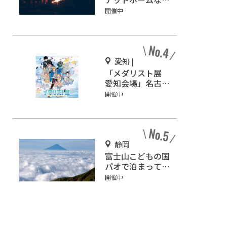
ャンプ場「ネイチ
開催中
ャーランドかみの
ほ」
愛知 |
「メダリスト展
愛知会場」名古屋
パルコで開催
開催中
静岡
富士山こどもの国
パオで泊まって遊
びまくろう!!静岡
開催中
の人気冒険王国!!