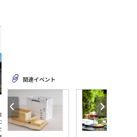
関連イベント
岐阜
静岡
映画「君の名は。」で注目さ
大正時代を代表する
れた体験もできる！「飛騨古
山牧水について知る
川さくら物産館」
水記念館」