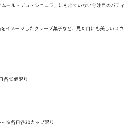
「アムール・デュ・ショコラ」にも出ていない今注目のパティ
箱をイメージしたクレープ菓子など、見た目にも美しいスウ
各日各45個限り
円～ ※各日各30カップ限り