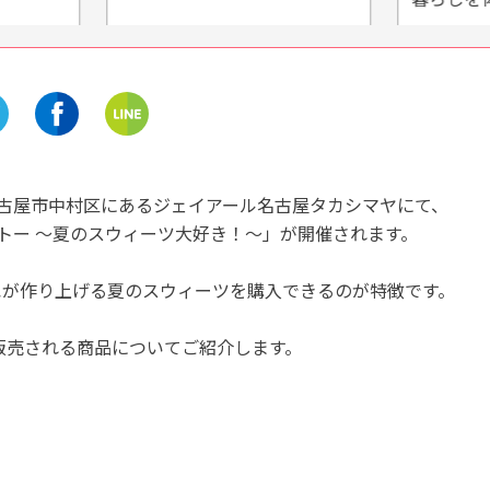
犬山市
岐阜
愛知
「銀座に志かわ」岐阜県
お菓子作りをしよう！ドレス
市にオープン！水にこだ
も着られる「お菓子の城」
高級食パンを味わおう
開催中
開催中
期間、名古屋市中村区にあるジェイアール名古屋タカシマヤにて、
・ガトー ～夏のスウィーツ大好き！～」が開催されます。
エが作り上げる夏のスウィーツを購入できるのが特徴です。
で販売される商品についてご紹介します。