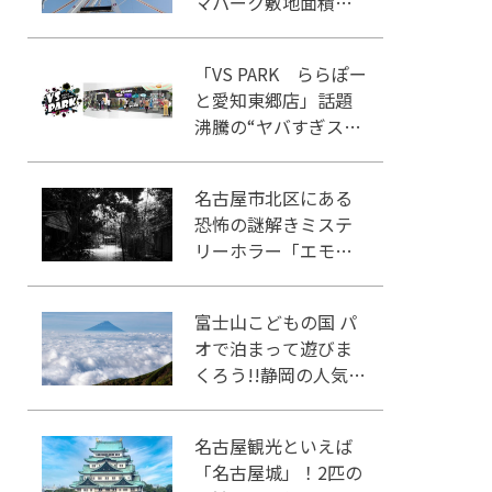
マパーク敷地面積ラ
ンキング」入りして
いるテーマパーク！
「VS PARK ららぽー
と愛知東郷店」話題
沸騰の“ヤバすぎスポ
ーツ”を体感せよ！
名古屋市北区にある
恐怖の謎解きミステ
リーホラー「エモい
家」あなたは行きま
すか？
富士山こどもの国 パ
オで泊まって遊びま
くろう!!静岡の人気冒
険王国!!
名古屋観光といえば
「名古屋城」！2匹の