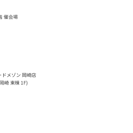
階 催会場
ードメゾン 岡崎店
崎 東棟 1F)