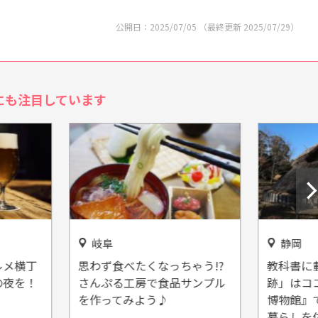
公開日：
2025/07/05
（最終更新
2025/07/29
）
にも注目しています
静岡
食べたくなっちゃう!?
教科書に載っていた「登呂遺
る工房で食品サンプル
跡」はココ！『静岡市立登呂
てみよう♪
博物館』で弥生時代の人々の
暮らしを体感