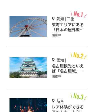
愛知 | 三重
東海エリアにある
「日本の屋外型テ
ーマパーク敷地面
開催中
積ランキング」入
りしているテーマ
パーク！
愛知 |
名古屋観光といえ
ば「名古屋城」！
2匹の金鯱を見に
開催中
行こう
岐阜
レア体験ができる
アットホームなキ