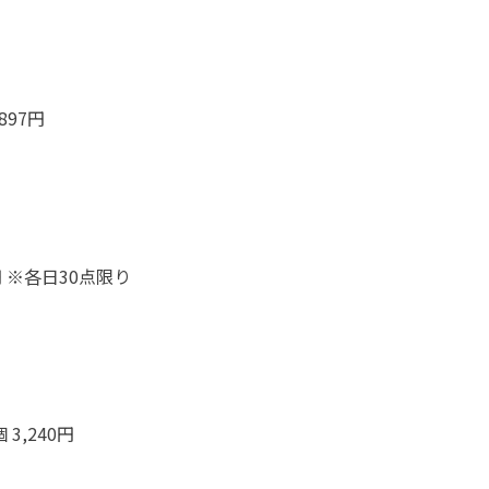
97円
円 ※各日30点限り
3,240円