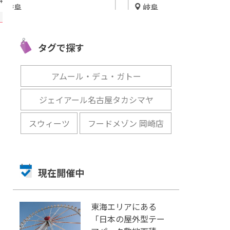
岐阜
三重
大垣
サンクチュアリコート高山で
ゴーリキマリ
わる
オリジナルアフタヌーンティ
たての海産物
タグで探す
ーを販売
るバーベキュ
開催中
開催中
アムール・デュ・ガトー
ジェイアール名古屋タカシマヤ
スウィーツ
フードメゾン 岡崎店
現在開催中
東海エリアにある
「日本の屋外型テー