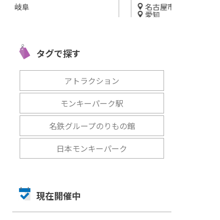
名古屋市港区
名古屋市西
愛知
愛知
緑豊
「レゴランド・ジャパン・リ
思いっきり遊
ー公
ゾート」で子どもと一緒に1
プラネットmo
タグで探す
日中遊ぼう！
ティ』の施設
開催中
開催中
アトラクション
モンキーパーク駅
名鉄グループのりもの館
日本モンキーパーク
現在開催中