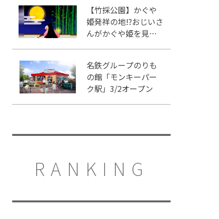
【竹採公園】かぐや
姫発祥の地!?おじいさ
んがかぐや姫を見つ
けた場所を見に行こ
う！
名鉄グループのりも
の館「モンキーパー
ク駅」3/2オープン
RANKING