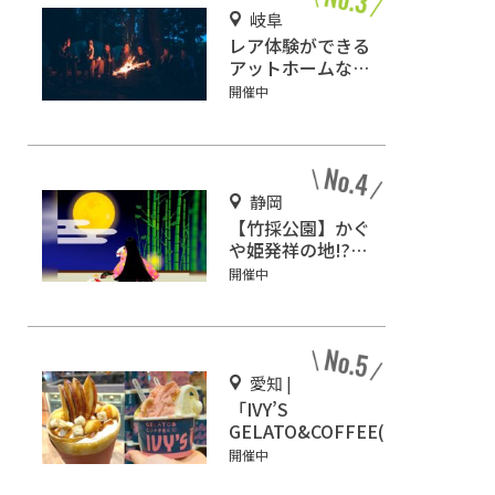
岐阜
レア体験ができる
アットホームなキ
ャンプ場「ネイチ
開催中
ャーランドかみの
ほ」
静岡
【竹採公園】かぐ
や姫発祥の地!?お
じいさんがかぐや
開催中
姫を見つけた場所
を見に行こう！
愛知 |
「IVY’S
GELATO&COFFEE(ア
イビーズ ジェラート
開催中
&コーヒー)」イオン