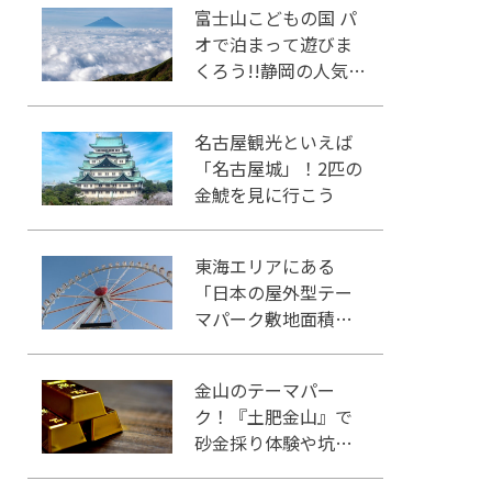
富士山こどもの国 パ
オで泊まって遊びま
くろう!!静岡の人気冒
険王国!!
名古屋観光といえば
「名古屋城」！2匹の
金鯱を見に行こう
東海エリアにある
「日本の屋外型テー
マパーク敷地面積ラ
ンキング」入りして
いるテーマパーク！
金山のテーマパー
ク！『土肥金山』で
砂金採り体験や坑道
観光を楽しもう♪