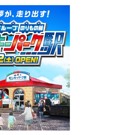
一宮市
岐阜
愛知
ハイキングに乗馬体験！
国産天然木でつくる木の遊び
かな「岐阜市畜産センタ
場「つなぐの森 ハリプー」オ
園」で遊ぼう！
ープン！
開催中
開催中