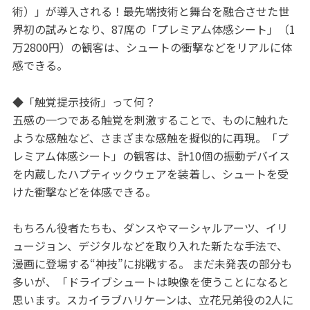
術）」が導入される！最先端技術と舞台を融合させた世
界初の試みとなり、87席の「プレミアム体感シート」（1
万2800円）の観客は、シュートの衝撃などをリアルに体
感できる。
◆「触覚提示技術」って何？
五感の一つである触覚を刺激することで、ものに触れた
ような感触など、さまざまな感触を擬似的に再現。「プ
レミアム体感シート」の観客は、計10個の振動デバイス
を内蔵したハプティックウェアを装着し、シュートを受
けた衝撃などを体感できる。
もちろん役者たちも、ダンスやマーシャルアーツ、イリ
ュージョン、デジタルなどを取り入れた新たな手法で、
漫画に登場する“神技”に挑戦する。 まだ未発表の部分も
多いが、「ドライブシュートは映像を使うことになると
思います。スカイラブハリケーンは、立花兄弟役の2人に