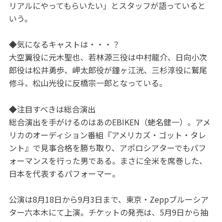
リアルにやってもらいたい」とスタッフが語っていると
いう。
◆気になるキャストは・・・？
大空翼役に元木聖也、若林源三役は中村龍介、日向小次
郎役は松井勇歩、岬太郎役が鐘ヶ江洸、三杉淳役に鷲尾
修斗、松山光役に反橋宗一郎となっている。
◆注目すべきは総合演出
総合演出を手がけるのはあのEBIKEN（蛯名健一）。アメ
リカのオーディション番組『アメリカズ・ゴット・タレ
ント』で見事合格を勝ち取り、アポロシアターでもパフ
ォーマンスを行った男である。まさに全米を席巻した、
日本を代表するパフォーマー。
公演は8月18日から9月3日まで、東京・Zeppブルーシア
ター六本木にて上演。チケットの発売は、5月9日から抽