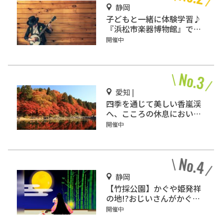
静岡
子どもと一緒に体験学習♪
『浜松市楽器博物館』で世
界の楽器を鑑賞しよう！
開催中
愛知 |
四季を通じて美しい香嵐渓
へ、こころの休息においで
ん♪
開催中
静岡
【竹採公園】かぐや姫発祥
の地!?おじいさんがかぐや
姫を見つけた場所を見に行
開催中
こう！