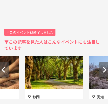
※このイベントは終了しました
▼この記事を見た人はこんなイベントにも注目し
ています
静岡
愛知
がる！
話題のハシビロコウも！『掛
小牧市の