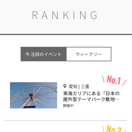
RANKING
今 注目のイベント
ウィークリー
愛知 | 三重
東海エリアにある「日本の
屋外型テーマパーク敷地面
積ランキング」入りしてい
開催中
るテーマパーク！