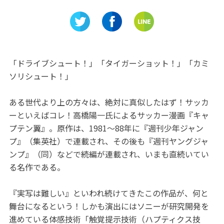
野草自然庭
川花鳥園』で花＆鳥とふれあ
びえる「
おう♡
紹介！
「ドライブシュート！」「タイガーショット！」「カミ
ソリシュート！」
ある世代より上の方々は、絶対に真似したはず！サッカ
ーといえばコレ！高橋陽一氏によるサッカー漫画『キャ
プテン翼』。原作は、1981～88年に『週刊少年ジャン
プ』（集英社）で連載され、その後も『週刊ヤングジャ
ンプ』（同）などで続編が連載され、いまも直続いてい
る名作である。
『実写は難しい』といわれ続けてきたこの作品が、何と
舞台になるという！しかも演出にはソニーが研究開発を
進めている体感技術「触覚提示技術（ハプティクス技