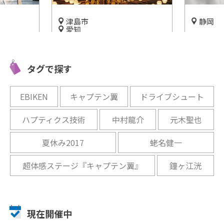
津島市
静岡
愛知
「伊奈波神
シルクロ
「津島市観光交流センター」
美しさ
で感じる
津島市の歴史や文化について
ュージア
タグで探す
知ることができる！
開催中
開催中
EBIKEN
キャプテン翼
ドライブシュート
ハプティクス技術
中村龍介
元木聖也
夏休み2017
蛯名健一
超体感ステージ『キャプテン翼』
鐘ヶ江洸
現在開催中