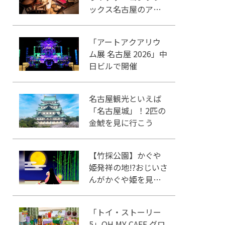
ックス名古屋のアク
セスや施設情報をご
紹介
「アートアクアリウ
ム展 名古屋 2026」中
日ビルで開催
名古屋観光といえば
「名古屋城」！2匹の
金鯱を見に行こう
【竹採公園】かぐや
姫発祥の地!?おじいさ
んがかぐや姫を見つ
けた場所を見に行こ
う！
「トイ・ストーリー
5」OH MY CAFE グロ