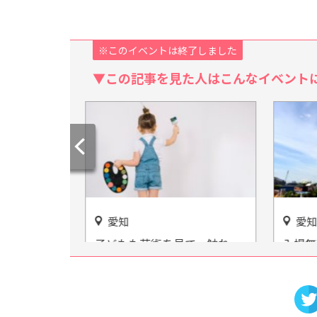
※このイベントは終了しました
▼この記事を見た人はこんなイベント
愛知
愛知
も指定！飛
子どもも芸術を見て、触れ
入場無
建物「日下
て、学ぶことができる施設
レイン
「おかざき世界子ども美術博
物館」をご紹介！