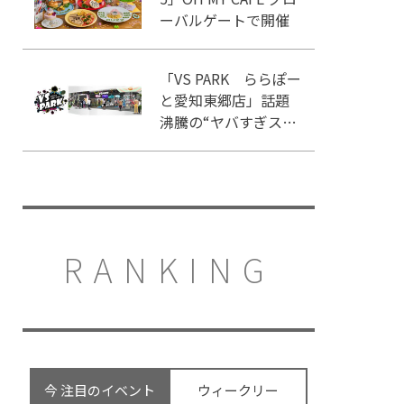
ーバルゲートで開催
「VS PARK ららぽー
と愛知東郷店」話題
沸騰の“ヤバすぎスポ
ーツ”を体感せよ！
RANKING
今 注目のイベント
ウィークリー