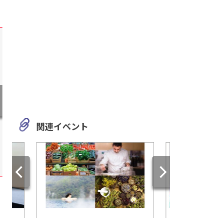
関連イベント
岐阜
愛知
バギー、カヌー、ジップライ
松坂屋の初代社長が
ン！「めいほうリゾート」に
貴な別荘「揚輝荘」
アクティビティスポット
「ASOBOT」がオープン!!