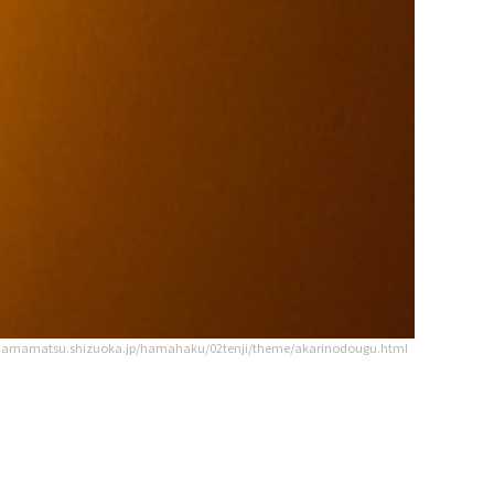
.hamamatsu.shizuoka.jp/hamahaku/02tenji/theme/akarinodougu.html