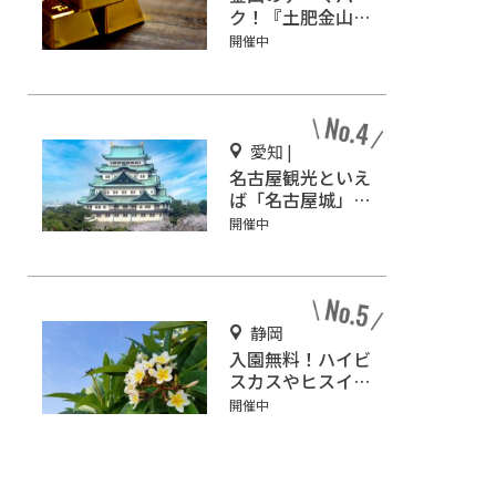
ク！『土肥金山』
で砂金採り体験や
開催中
坑道観光を楽しも
う♪
愛知 |
名古屋観光といえ
ば「名古屋城」！
2匹の金鯱を見に
開催中
行こう
静岡
入園無料！ハイビ
スカスやヒスイカ
ズラが咲く『下賀
開催中
茂熱帯植物園』で
南国気分♪