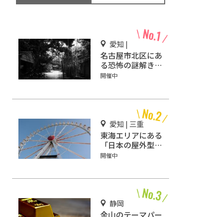
愛知 |
名古屋市北区にあ
る恐怖の謎解きミ
ステリーホラー
開催中
「エモい家」あな
たは行きますか？
愛知 | 三重
東海エリアにある
「日本の屋外型テ
ーマパーク敷地面
開催中
積ランキング」入
りしているテーマ
パーク！
静岡
金山のテーマパー