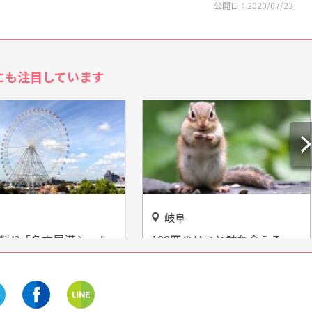
公開日：
2020/07/23
にも注目しています
岐阜
料!?「名古屋港シート
100匹のリスと触れ合える
ランド」
「ぎふ金華山リス村」をご紹
介！