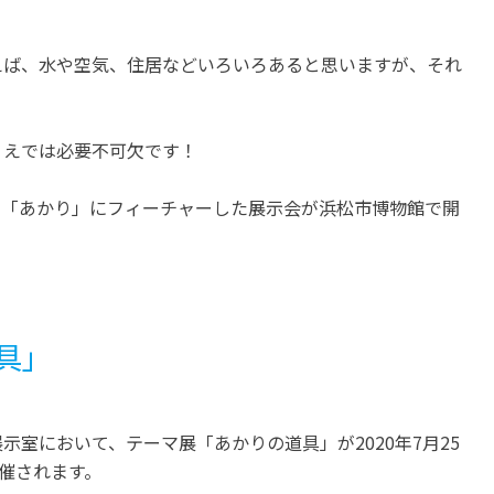
あま市
西尾市
愛知
愛知
えば、水や空気、住居などいろいろあると思いますが、それ
「あま市七宝焼アートヴィレ
抹茶ミュージアム 西
ッジ」紀元前から残る七宝焼
和く和く
の歴史と技術を体感！
開催中
うえでは必要不可欠です！
開催中
の「あかり」にフィーチャーした展示会が浜松市博物館で開
具」
室において、テーマ展「あかりの道具」が2020年7月25
開催されます。