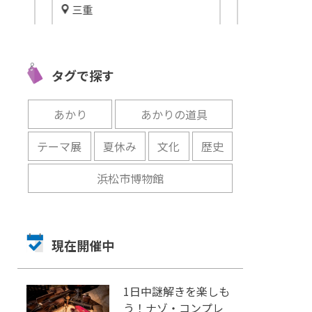
三重
蒲郡市
愛知
日本が誇る食や文化が集結す
条園
ラグーナテン
るリゾート施設「VISON(ヴィ
アのナイトプー
ソン)」
タグで探す
ン！
開催中
開催中
あかり
あかりの道具
テーマ展
夏休み
文化
歴史
浜松市博物館
現在開催中
1日中謎解きを楽しも
う！ナゾ・コンプレ