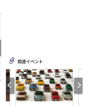
関連イベント
静岡
岐阜
魅力的な遊具がいっぱい！静
「銀座に志かわ」岐
岡県島田市の新施設「島田ゆ
市にオープン！水に
め・みらいパーク」
高級食パンを味わお