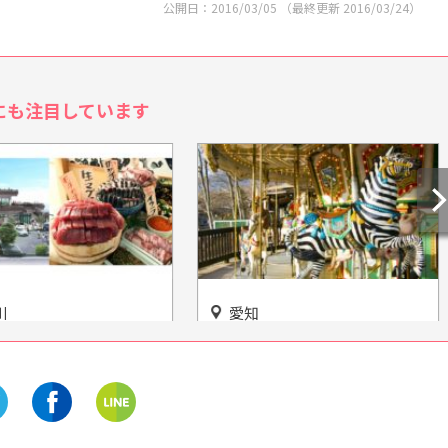
公開日：
2016/03/05
（最終更新
2016/03/24
）
にも注目しています
岐阜
モンキーパーク」はア
山々を見渡す大牧場！中津川
ションの種類が豊富！
「ふれあい牧場」で動物に癒
プールも！
されよう♡