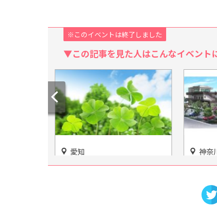
※このイベントは終了しました
▼この記事を見た人はこんなイベント
神奈川
愛知
る「奥殿陣
漁港の駅 TOTOCO小田原で
「日本
もう
海鮮グルメを楽しもう！アク
トラク
セスや施設情報をご紹介
夏には