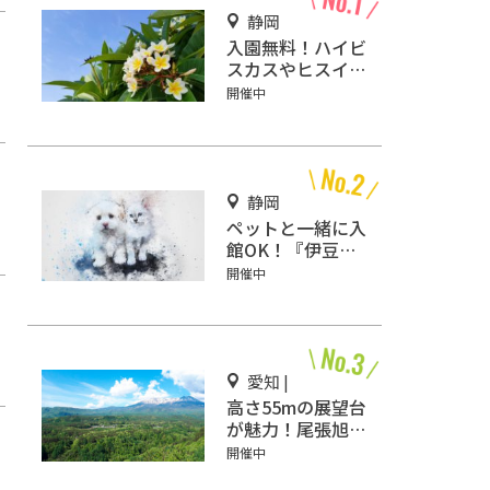
静岡
入園無料！ハイビ
スカスやヒスイカ
ズラが咲く『下賀
開催中
茂熱帯植物園』で
南国気分♪
静岡
ペットと一緒に入
館OK！『伊豆高
原メルヘンの森美
開催中
術館』をご紹介
愛知 |
高さ55mの展望台
が魅力！尾張旭の
デートスポット
開催中
「スカイワードあ