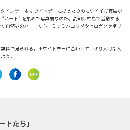
岐阜
長久手市
愛知
タインデー & ホワイトデーにぴったりのカワイイ写真展が
あなたは何を感じる？岐阜県
トヨタ博物館 開館30周
 “ハート” を集めた写真展なのだ。高知県柏島で活動する
美術館でアートを語ろう
「クルマ文化資料室」オ
けた自然界のハートたち。ミナミハコフグやセロガタケボリ
開催中
ン！クルマを知って、も
クルマを好きになる！
開催中
ば無料で見られる。ホワイトデーに合わせて、ぜひ大切な人
みよう。
ートたち」