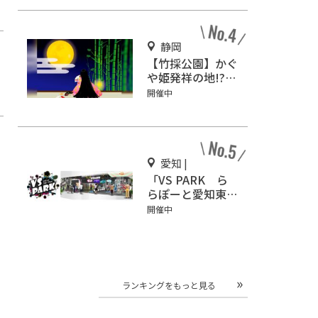
さひ」
静岡
【竹採公園】かぐ
や姫発祥の地!?お
じいさんがかぐや
開催中
姫を見つけた場所
を見に行こう！
愛知 |
「VS PARK ら
らぽーと愛知東郷
店」話題沸騰
開催中
の“ヤバすぎスポ
ーツ”を体感せ
よ！
ランキングをもっと見る