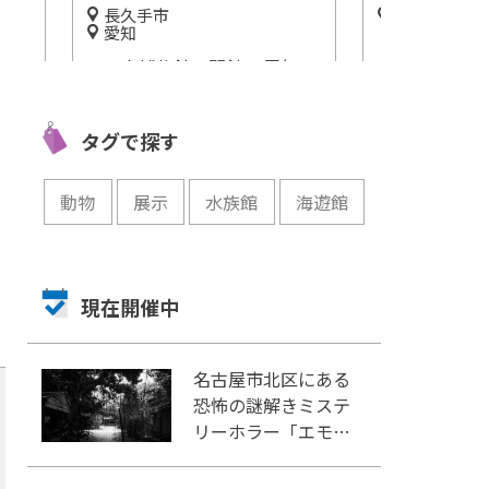
静岡
名古屋市千
愛知
「SMART AQUARiUM
年
松坂屋の初代
SHIZUOKA(スマートアクアリ
ープ
貴な別荘「揚
ウム静岡)」4/27オープン
っと
開催中
開催中
タグで探す
動物
展示
水族館
海遊館
現在開催中
名古屋市北区にある
恐怖の謎解きミステ
リーホラー「エモい
家」あなたは行きま
すか？