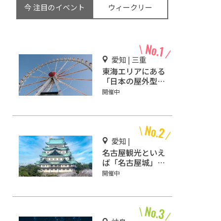
今 注目のイベント
ウィークリー
愛知 | 三重
東海エリアにある
「日本の屋外型テ
ーマパーク敷地面
開催中
積ランキング」入
りしているテーマ
パーク！
愛知 |
名古屋観光といえ
ば「名古屋城」！
2匹の金鯱を見に
開催中
行こう