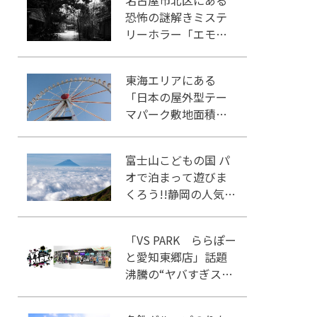
名古屋市北区にある
恐怖の謎解きミステ
リーホラー「エモい
家」あなたは行きま
すか？
東海エリアにある
「日本の屋外型テー
マパーク敷地面積ラ
ンキング」入りして
いるテーマパーク！
富士山こどもの国 パ
オで泊まって遊びま
くろう!!静岡の人気冒
険王国!!
「VS PARK ららぽー
と愛知東郷店」話題
沸騰の“ヤバすぎスポ
ーツ”を体感せよ！