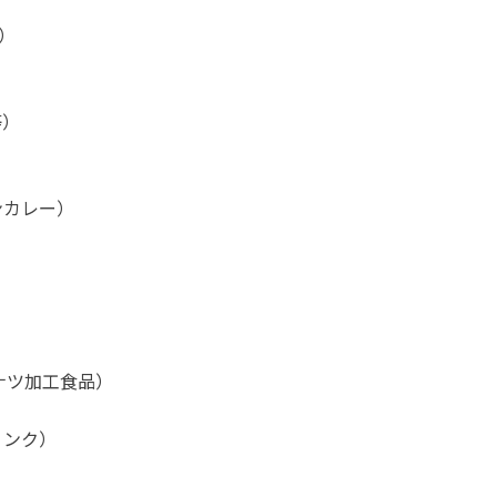
子）
）
等）
ンカレー）
クココナツ加工食品）
リンク）