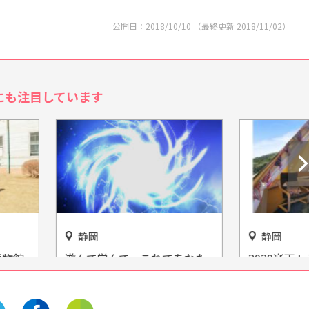
公開日：
2018/10/10
（最終更新
2018/11/02
）
にも注目しています
静岡
学んで、これであなた
2020楽天トラベルランキング
ルギー博士だ！「浜岡
第2位！大注目のグランピン
館」
グ施設『Ufufu Village』をご
紹介♪