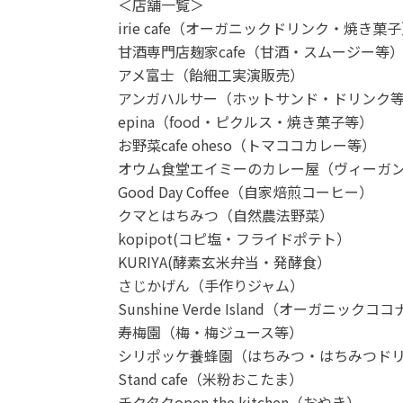
＜店舗一覧＞
irie cafe（オーガニックドリンク・焼き菓
甘酒専門店麹家cafe（甘酒・スムージー等
アメ富士（飴細工実演販売）
アンガハルサー（ホットサンド・ドリンク
epina（food・ピクルス・焼き菓子等）
お野菜cafe oheso（トマココカレー等）
オウム食堂エイミーのカレー屋（ヴィーガ
Good Day Coffee（自家焙煎コーヒー）
クマとはちみつ（自然農法野菜）
kopipot(コピ塩・フライドポテト）
KURIYA(酵素玄米弁当・発酵食）
さじかげん（手作りジャム）
Sunshine Verde Island（オーガニッ
寿梅園（梅・梅ジュース等）
シリポッケ養蜂園（はちみつ・はちみつド
Stand cafe（米粉おこたま）
チクタクopen the kitchen（おやき）