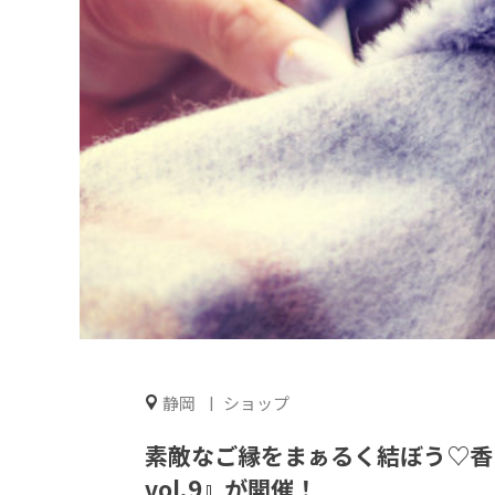
静岡
ショップ
素敵なご縁をまぁるく結ぼう♡香り
vol.9』が開催！