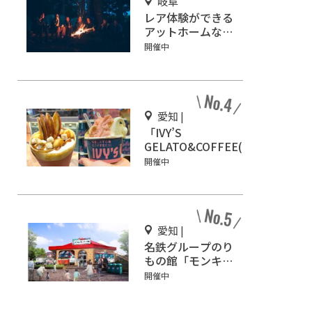
岐阜
レア体験ができる
アットホームなキ
ャンプ場「ネイチ
開催中
ャーランドかみの
ほ」
愛知 |
「IVY’S
GELATO&COFFEE(ア
イビーズ ジェラート
開催中
&コーヒー)」イオン
モール Nagoya
Noritake Gardenに
オープン！
愛知 |
名鉄グループのり
もの館「モンキー
パーク駅」3/2オ
開催中
ープン