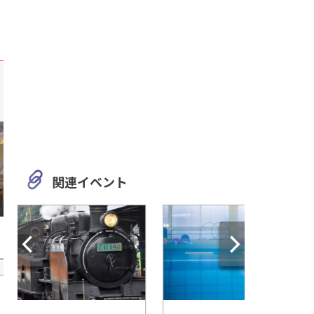
関連イベント
全国
愛知
四国のお取り寄せグルメを紹
水の歴史資料館 大
介！「讃岐うどん」「鰹のた
「水」と危険な「水
たき」などをおうちで楽しも
にいこう
う！