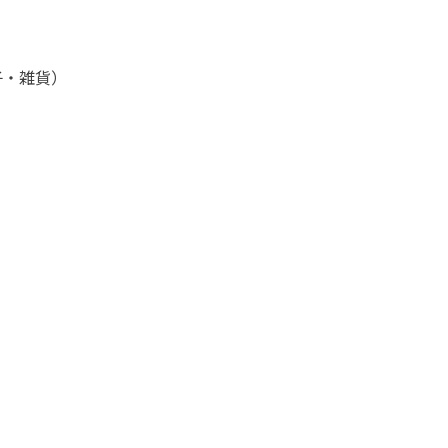
）
子・雑貨）
）
）