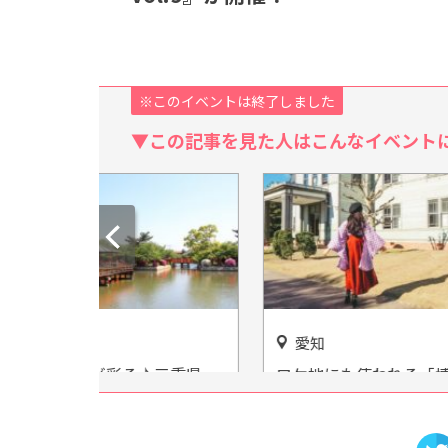
※このイベントは終了しました
▼この記事を見た人はこんなイベント
愛知
静岡
♪三重県
ロケ地にも使われる「博物館
遊んで
公園」
明治村」で明治時代の街並み
もエネ
を体感！
原子力