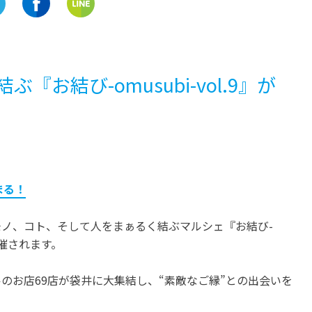
静岡
静岡
【道の駅「天城越え」】あの
「プラザロコ・ロコミュ
名曲の舞台となった土地で、
アム」で古き良き鉄道の
地元名物を食べつくせ！
に浸ろう！
お結び-omusubi-vol.9』が
開催中
開催中
まる！
ノ、コト、そして人をまぁるく結ぶマルシェ『お結び-
に開催されます。
のお店69店が袋井に大集結し、“素敵なご縁”との出会いを