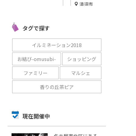
清須市
高浜市
愛知
愛知
ージ
愛知県清須市で快適に水遊
朝市限定！『
魅力
び！「ARCO清洲」
しかわ』で工
タグで探す
開催中
開催中
イルミネーション2018
お結び-omusubi-
ショッピング
ファミリー
マルシェ
香りの丘茶ピア
現在開催中