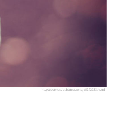
https://omusubi.hamazo.tv/e8142133.html