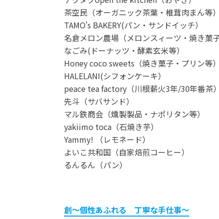
茶空民（オーガニック茶葉・椎茸肉まん等
TAMO's BAKERY(パン・サンドイッチ）
名倉メロン農場（メロンスィーツ・焼き菓
なごみ(ドーナッツ・酵素玄米等）
Honey coco sweets（焼き菓子・プリン等
HALELANI(シフォンケーキ）
peace tea factory（川根薪火3年/30年番茶
先斗（サバサンド）
マル鉄商会（燻製製品・ナポリタン等）
yakiimo toca（石焼き芋）
Yammy! （レモネード）
よいこ共和国（自家焙煎コーヒー）
るんるん（パン）
創～個性あふれる 丁寧な手仕事～