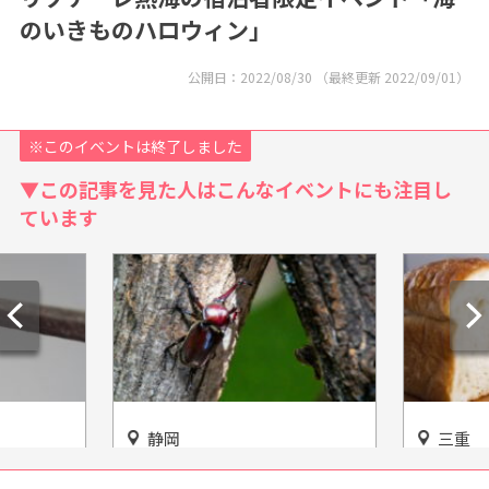
のいきものハロウィン」
公開日：
2022/08/30
（最終更新
2022/09/01
）
※このイベントは終了しました
▼この記事を見た人はこんなイベントにも注目し
ています
静岡
三重
静岡が誇
「発見と体験がいっぱい。カ
ネーミン