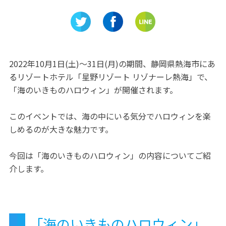
「静岡ホ
ブトムシ＆クワガタの世界」
パン専門
三島スカイウォークで開催
ん」をご
2022年10月1日(土)～31日(月)の期間、静岡県熱海市にあ
るリゾートホテル「星野リゾート リゾナーレ熱海」で、
「海のいきものハロウィン」が開催されます。
このイベントでは、海の中にいる気分でハロウィンを楽
しめるのが大きな魅力です。
今回は「海のいきものハロウィン」の内容についてご紹
介します。
「海のいきものハロウィン」