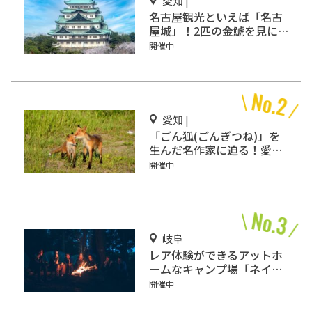
愛知 |
名古屋観光といえば「名古
屋城」！2匹の金鯱を見に
行こう
開催中
愛知 |
「ごん狐(ごんぎつね)」を
生んだ名作家に迫る！愛知
県半田市の「新美南吉記念
開催中
館」
岐阜
レア体験ができるアットホ
ームなキャンプ場「ネイチ
ャーランドかみのほ」
開催中