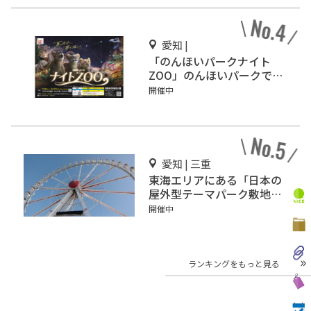
愛知 |
「のんほいパークナイト
ZOO」のんほいパークで開
催
開催中
愛知 | 三重
東海エリアにある「日本の
屋外型テーマパーク敷地面
積ランキング」入りしてい
開催中
るテーマパーク！
ランキングをもっと見る