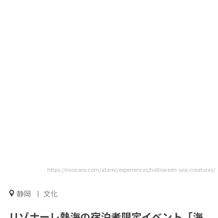
https://risonare.com/atami/experiences/halloween-sea-creatures/
静岡
文化
リゾナーレ熱海の宿泊者限定イベント「海