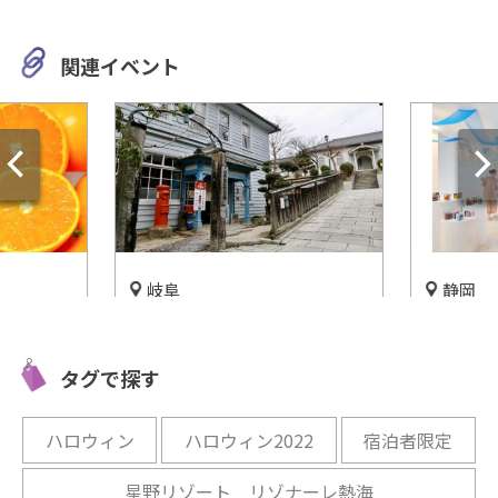
関連イベント
岐阜
静岡
御浜」御
まるでタイムトラベル！レト
宿泊者限
海の幸が
ロモダンな日本大正村☆
ンビアガ
タグで探す
熱海で開
開催中
開催中
ハロウィン
ハロウィン2022
宿泊者限定
星野リゾート リゾナーレ熱海