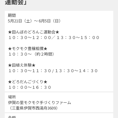
運動会」
期間
5月21日（土）～ 6月5日（日）
★田んぼのどろんこ運動会★
１０：３０～１２：００／ １３：３０～１５：００
★モクモク豊穣相撲★
１０：３０～ （約２時間）
★田植え体験★
１０：３０～１１：３０ / １３：３０～１４：３０
★どろだんごづくり★
１０：００～１６：３０
場所
伊賀の里モクモク手づくりファーム
（三重県伊賀市西湯舟3609）
金額