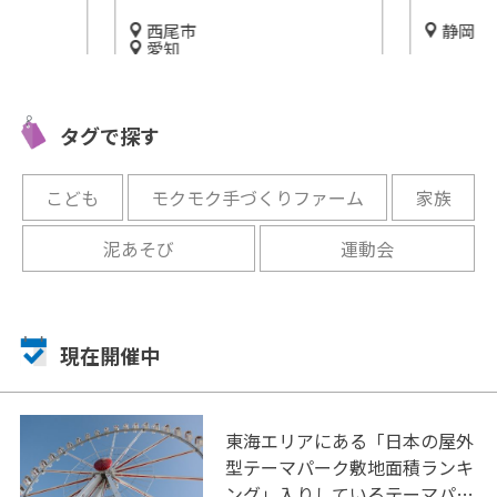
西尾市
静岡
愛知
フルーツ
のエンター
東海エリア最大級！豊富な植
な楽園「
古屋栄
木や苗木がそろう「西尾市憩
ーク時之
タグで探す
にあった!!
の農園・バラ園」
開催中
開催中
こども
モクモク手づくりファーム
家族
泥あそび
運動会
現在開催中
東海エリアにある「日本の屋外
型テーマパーク敷地面積ランキ
ング」入りしているテーマパー