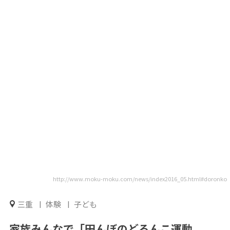
http://www.moku-moku.com/news/index2016_05.html#doronko
三重
体験
子ども
家族みんなで「田んぼのどろんこ運動