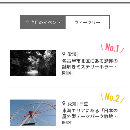
今 注目のイベント
ウィークリー
愛知 |
名古屋市北区にある恐怖の
謎解きミステリーホラー
「エモい家」あなたは行き
開催中
ますか？
愛知 | 三重
東海エリアにある「日本の
屋外型テーマパーク敷地面
積ランキング」入りしてい
開催中
るテーマパーク！