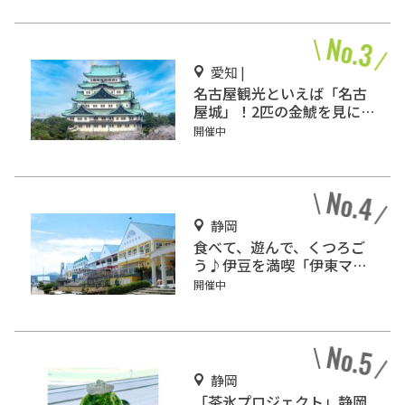
愛知 |
名古屋観光といえば「名古
屋城」！2匹の金鯱を見に
行こう
開催中
静岡
食べて、遊んで、くつろご
う♪伊豆を満喫「伊東マリ
ンタウン」
開催中
静岡
「茶氷プロジェクト」静岡