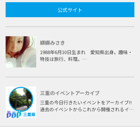
公式サイト
纐纈みさき
1988年6月10日生まれ 愛知県出身。趣味・
特技は旅行、料理。
ドラマ「中学生日記」の他、バラエティー、
情報番組にレギュラー出演。雑誌のグラビア
や音楽活動、イベントなど幅広く活躍。
一児の母となった現在でも各方面で注目を集
三重のイベントアーカイブ
めている。
三重の今日行きたいイベントをアーカイブ!!
[TV] H13～15 NHK中学生日記出演 / H18～
過去のイベントからこれから開催されるイベ
20 中京テレビ TA☆ROレギュラー出演 / H20
ントまで 「三重」開催のイベントをアーカ
バリバリ電波アイドル出演 優勝 / 中京テレビ
イブしたページです。
情報パレット / メ～テレ 知りたい嬢 / H21～
22 メ～テレ めちゃレンジャ→ アシスタント