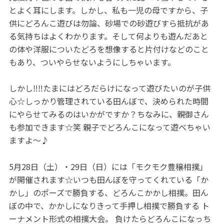
とよく耳にします。しかし、私も一児の母ですから、子
供にどろんこ遊びは勿論、砂場での砂遊びすら抵抗があ
る気持ちはよくわかります。そして何よりも遊んだあと
の体や洋服についたどろを想像すると片付けなどのこと
もあり、ついやらせないようにしちゃいます。
しかし‼‼たまにはどろだらけになって遊びたいのが子供
心☆しっかり管理されている田んぼで、決められた時間
にやらせてみるのはいかがですか？ちなみに、親御さん
も参加できます☆笑 親子でどろんこになって遊べちゃい
ますよ～♪
5月28日（土）・29日（日）には「モクモク豊穣相撲」
が開催されます☆いつも田んぼを守ってくれている「か
かし」のポーズで勝負する、どろんこかかし相撲。田ん
ぼの中で、かかしになりきって手押し相撲で勝負する ト
ーナメント形式の相撲大会。 負けたらどろんこになっち