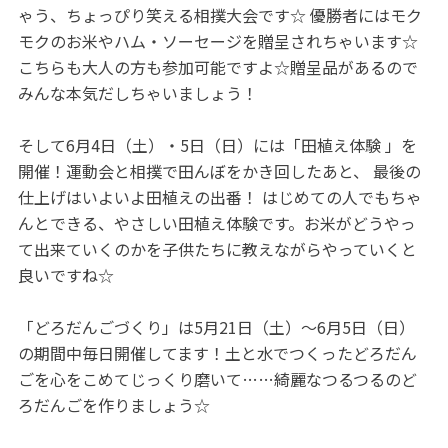
ゃう、ちょっぴり笑える相撲大会です☆ 優勝者にはモク
モクのお米やハム・ソーセージを贈呈されちゃいます☆
こちらも大人の方も参加可能ですよ☆贈呈品があるので
みんな本気だしちゃいましょう！
そして6月4日（土）・5日（日）には「田植え体験 」を
開催！運動会と相撲で田んぼをかき回したあと、 最後の
仕上げはいよいよ田植えの出番！ はじめての人でもちゃ
んとできる、やさしい田植え体験です。お米がどうやっ
て出来ていくのかを子供たちに教えながらやっていくと
良いですね☆
「どろだんごづくり」は5月21日（土）～6月5日（日）
の期間中毎日開催してます！土と水でつくったどろだん
ごを心をこめてじっくり磨いて……綺麗なつるつるのど
ろだんごを作りましょう☆