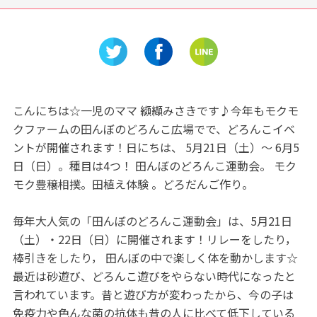
会える！
志摩スペイン村で遊ぼう！遊
ここから
」をご紹
ぶ心あふれるリゾート施設の
津市にあ
情報をご紹介！
森」
こんにちは☆一児のママ 纐纈みさきです♪今年もモクモ
クファームの田んぼのどろんこ広場でで、どろんこイベ
ントが開催されます！日にちは、 5月21日（土）～ 6月5
日（日）。種目は4つ！ 田んぼのどろんこ運動会。 モク
モク豊穣相撲。田植え体験 。どろだんご作り。
毎年大人気の「田んぼのどろんこ運動会」は、5月21日
（土）・22日（日）に開催されます！リレーをしたり，
棒引きをしたり， 田んぼの中で楽しく体を動かします☆
最近は砂遊び、どろんこ遊びをやらない時代になったと
言われています。昔と遊び方が変わったから、今の子は
免疫力や色んな菌の抗体も昔の人に比べて低下している