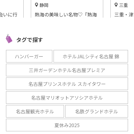
静岡
三重
会いに行
熱海の美味しい名物♡『熱海
三重・津
ー共和
プリン』を味わおう！店舗＆
食を通し
オンラインショップをご紹介
長のこだ
開催中
開催中
タグで探す
ハンバーガー
ホテルJALシティ名古屋 錦
三井ガーデンホテル名古屋プレミア
名古屋プリンスホテル スカイタワー
名古屋マリオットアソシアホテル
名古屋観光ホテル
名鉄グランドホテル
夏休み2025