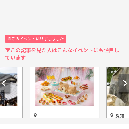
※このイベントは終了しました
▼この記事を見た人はこんなイベントにも注目し
ています
愛知
コに行き
「サマースイーツビュッフェ
入場無料