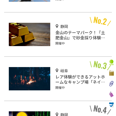
るテーマパーク！
静岡
金山のテーマパーク！『土
肥金山』で砂金採り体験や
坑道観光を楽しもう♪
開催中
岐阜
レア体験ができるアットホ
ームなキャンプ場「ネイチ
ャーランドかみのほ」
開催中
静岡