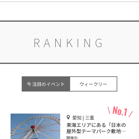
RANKING
今 注目のイベント
ウィークリー
愛知 | 三重
東海エリアにある「日本の
屋外型テーマパーク敷地面
積ランキング」入りしてい
開催中