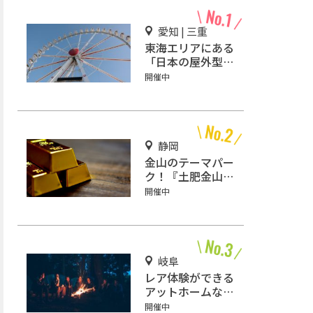
愛知 | 三重
東海エリアにある
「日本の屋外型テ
ーマパーク敷地面
開催中
積ランキング」入
りしているテーマ
パーク！
静岡
金山のテーマパー
ク！『土肥金山』
で砂金採り体験や
開催中
坑道観光を楽しも
う♪
岐阜
レア体験ができる
アットホームなキ
ャンプ場「ネイチ
開催中