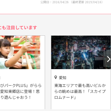
公開日：
2016/04/26
（最終更新
2019/04/16
）
にも注目しています
愛知
びパークPLUS』がらら
東海エリアで最も高いビルか
愛知東郷店に登場！思
らの眺めは最高！「スカイプ
り遊んじゃおう！
ロムナード」