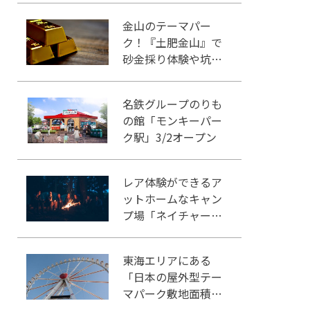
う！
金山のテーマパー
ク！『土肥金山』で
砂金採り体験や坑道
観光を楽しもう♪
名鉄グループのりも
の館「モンキーパー
ク駅」3/2オープン
レア体験ができるア
ットホームなキャン
プ場「ネイチャーラ
ンドかみのほ」
東海エリアにある
「日本の屋外型テー
マパーク敷地面積ラ