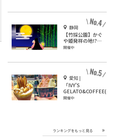
ャーランドかみの
ほ」
静岡
【竹採公園】かぐ
や姫発祥の地!?お
じいさんがかぐや
開催中
姫を見つけた場所
を見に行こう！
愛知 |
「IVY’S
GELATO&COFFEE(ア
イビーズ ジェラート
開催中
&コーヒー)」イオン
モール Nagoya
Noritake Gardenに
オープン！
ランキングをもっと見る