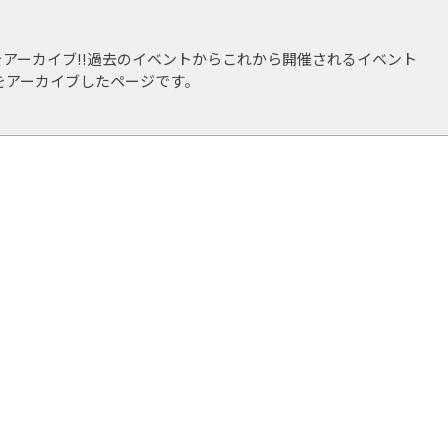
ことも多く、小牧山城築城450年記念事業では小牧市の観光大
アーカイブ!!過去のイベントからこれから開催されるイベント
屋市にとどまらず愛知県にとって重要な人物の一人。
をアーカイブしたページです。
書（歴史書）
大会・無差別級2位、96年春日井市内大会・団体2位）、水泳歴
勝、90年郵貯大会個人背泳ぎ優勝）、空手歴3年
3段、普通自動車免許、普通自動二輪免許