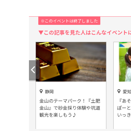
※このイベントは終了しました
▼この記事を見た人はこんなイベント
静岡
愛知
お茶文化が
金山のテーマパーク！『土肥
『あそ
くに茶の都
金山』で砂金採り体験や坑道
ぽーと
観光を楽しもう♪
いっき