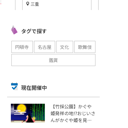
三重
静岡
絶景の太平洋を一望 ！全国で
花菖蒲とアジ
！
も貴重な、参観ができる大王
「加茂荘花鳥
設紹
埼灯台
しスポット！
タグで探す
開催中
開催中
円頓寺
名古屋
文化
歌舞伎
鑑賞
現在開催中
【竹採公園】かぐや
姫発祥の地!?おじいさ
んがかぐや姫を見つ
けた場所を見に行こ