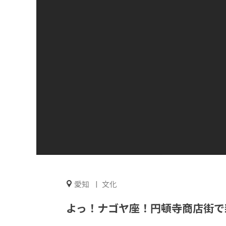
愛知
文化
よっ！ナゴヤ座！円頓寺商店街で