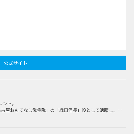
公式サイト
レント。
名古屋おもてなし武将隊」の「織田信長」役として活躍し、役
も手掛け、2011年には演劇ユニット「SCANP」を立ち上げ
局のリポーターや情報番組のMC、ラジオ、雑誌、CM、映画な