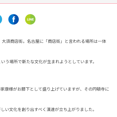
岐阜
名古屋市中区
愛知
昭和ワールドへ誘ってくれる
科学の面白さを感じよう
「高山昭和館」をご紹介！
「名古屋市科学館」の施
開催中
介
開催中
！大須商店街。名古屋に「商店街」と言われる場所は一体
街という場所で新たな文化が生まれようとしています。
の家康様がお膝下として盛り上げていますが、その円頓寺に
新しい文化を創り出すべく漢達が立ち上がりました。