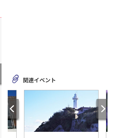
関連イベント
静岡
愛知
絶景！日本平ロープウェイの
三河工芸ガラス美術
観光＆グルメや歴史も楽しめ
ス認定！巨大万華鏡
るスポットを特集
験型ミュージアム