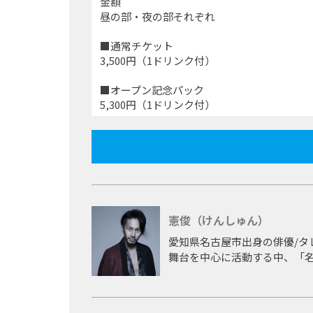
金額
昼の部・夜の部それぞれ
■通常チケット
3,500円（1ドリンク付）
■オープン記念パック
5,300円（1ドリンク付）
憲俊（けんしゅん）
愛知県名古屋市出身の俳優/タ
舞台を中心に活動する中、「
だけに留まらず演出や殺陣、脚本
た。
武将隊を退いた後、地元各TV