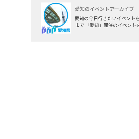
ど活躍の場を広げる。
愛知のイベントアーカイブ
各地のイベントから声がかかる
愛知の今日行きたいイベントを
使として委嘱するなど、名古
まで 「愛知」開催のイベント
趣 味：スポーツ（水泳）、読
特 技：殺陣(師範代)
柔道歴12年（96年春日井市内
13年（93年中学区大会団体優
資 格：講道館柔道初段、書道