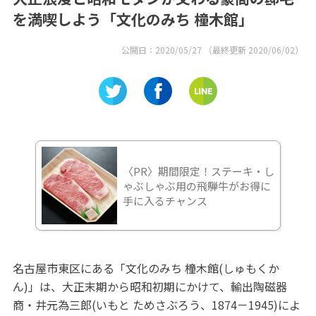
を満喫しよう「文化のみち 橦木館」
公開日：
2020/05/27
（最終更新
2020/06/02
）
〈PR〉期間限定！ステーキ・し
ゃぶしゃぶ用の飛騨牛がお得に
手に入るチャンス
名古屋市東区にある「文化のみち 橦木館(しゅもくか
ん)」は、大正末期から昭和初期にかけて、輸出陶磁器
商・井元為三郎(いもと ためさぶろう、1874－1945)によ