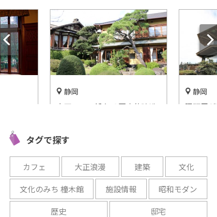
静岡
静岡
大正ロマン溢れる歴史的建造
隈研吾が
愛した高
物「起雲閣」をご紹介！
の新名所
で絶景を
開催中
タグで探す
開催中
カフェ
大正浪漫
建築
文化
文化のみち 橦木館
施設情報
昭和モダン
歴史
邸宅