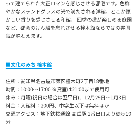
って建てられた大正ロマンを感じさせる邸宅です。色鮮
やかなステンドグラスの光で満たされる洋館、どこか懐
かしい香りを感じさせる和館、 四季の趣が楽しめる庭園
など、都会のけん騒を忘れさせる橦木館ならではの雰囲
気が味わえます。
■文化のみち 橦木館
住所：愛知県名古屋市東区橦木町2丁目18番地
時間：10:00～17:00 ※貸室は21:00まで使用可
休み：月曜(祝日の場合は翌平日)、12月29日～1月3日
料金：入館料：200円、中学生以下は無料ほか
交通アクセス：地下鉄桜通線 高岳駅 1番出口より徒歩10
分