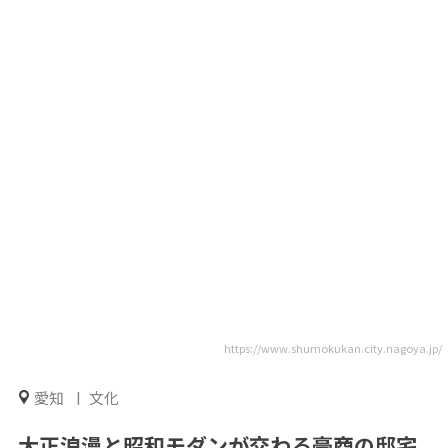
https://www.shumokukan.city.nagoya.jp/
愛知
文化
大正浪漫と昭和モダンが交わる豪商の邸宅