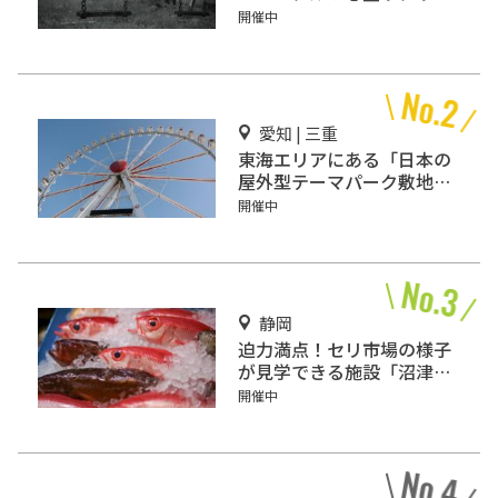
ィー型恐怖体験
開催中
愛知 | 三重
東海エリアにある「日本の
屋外型テーマパーク敷地面
積ランキング」入りしてい
開催中
るテーマパーク！
静岡
迫力満点！セリ市場の様子
が見学できる施設「沼津魚
市場 INO」
開催中