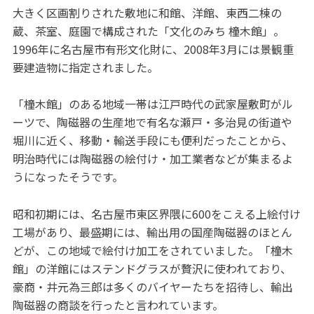
大きく区画割りされた敷地に和館、洋館、東西二棟の
蔵、茶室、庭園で構成された「文化のみち 橦木館」。
1996年に名古屋市有形文化財に、2008年3月には景観重
要建造物に指定されました。
「橦木館」のある地域一帯は江戸時代の武家屋敷町がル
ーツで、陶磁器の生産地で有名な瀬戸・多治見の街道や
堀川に近く、移動・輸送手段にも便利だったことから、
明治時代には陶磁器の絵付け・加工業者などが集まるよ
うになったそうです。
昭和初期には、名古屋市東区界隈に600をこえる上絵付け
工場があり、最盛期には、輸出用の国産陶磁器のほとん
どが、この地域で絵付け加工をされていました。「橦木
館」の洋館にはステンドグラスが贅沢に使われており、
豪商・井元為三郎は多くのバイヤーたちを招待し、輸出
陶磁器の商談を行ったと言われています。