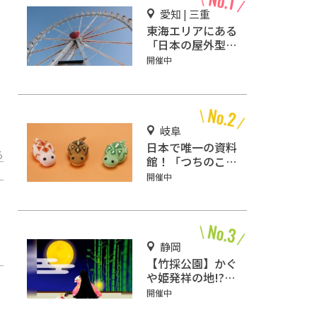
愛知 | 三重
東海エリアにある
「日本の屋外型テ
ーマパーク敷地面
開催中
積ランキング」入
りしているテーマ
パーク！
岐阜
日本で唯一の資料
る
館！「つちのこ
館」
開催中
静岡
【竹採公園】かぐ
や姫発祥の地!?お
じいさんがかぐや
開催中
姫を見つけた場所