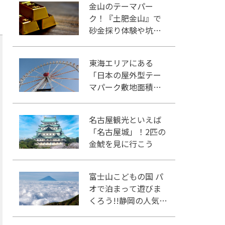
金山のテーマパー
ク！『土肥金山』で
砂金採り体験や坑道
観光を楽しもう♪
東海エリアにある
「日本の屋外型テー
マパーク敷地面積ラ
ンキング」入りして
いるテーマパーク！
名古屋観光といえば
「名古屋城」！2匹の
金鯱を見に行こう
富士山こどもの国 パ
オで泊まって遊びま
くろう!!静岡の人気冒
険王国!!