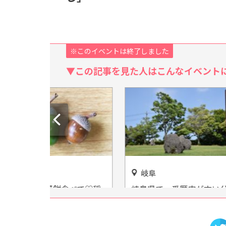
※このイベントは終了しました
▼この記事を見た人はこんなイベント
岐阜
愛知
食べて♡稲
岐阜県で一番歴史が古い公園
トヨタ
った「どん
はここ！「大垣公園」
「クル
ゃ損っ!!
ン！ク
クルマ