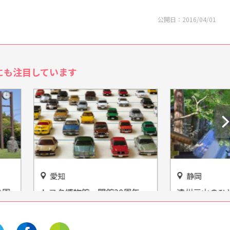
公開日：
2016/04/01
にも注目しています
静岡
博物館 開館30周年
遠州三山のひとつ！目の霊山
マ文化資料室」オープ
『油山寺』をご紹介
ルマを知って、もっと
を好きになる！