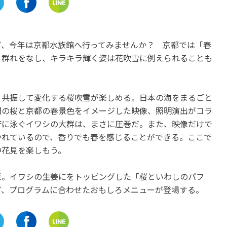
三重
静岡
「桑名かき氷街道」三重県桑
『かんなみ仏の里美術館
名市で開催
文化財指定の貴重な仏像
ど、今年は京都水族館へ行ってみませんか？ 京都では「春
鑑賞しよう！
開催中
。群れをなし、キラキラ輝く姿は花吹雪に例えられることも
開催中
と共振して変化する桜吹雪が楽しめる。日本の海をまるごと
開の桜と京都の春景色をイメージした映像、照明演出がコラ
斉に泳ぐイワシの大群は、まさに圧巻だ。また、映像だけで
かれているので、香りでも春を感じることができる。ここで
中花見を楽しもう。
意。イワシの生姜にをトッピングした「桜といわしのパフ
ど、プログラムに合わせたおもしろメニューが登場する。