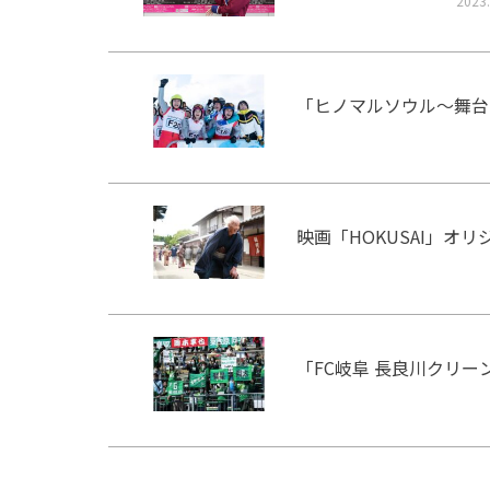
2023.
「ヒノマルソウル～舞台
映画「HOKUSAI」オ
「FC岐阜 長良川クリ