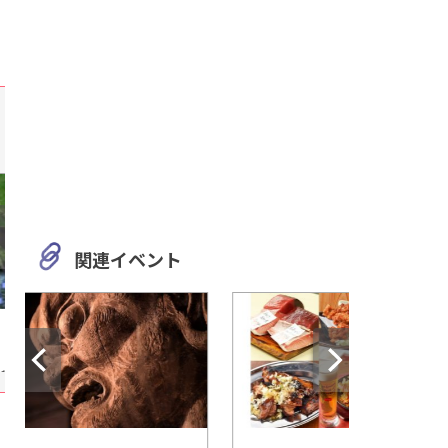
関連イベント
愛知
三重
須成祭・蟹江町の魅力を発
日本人の総氏神・お
信！「蟹江町観光交流センタ
に行こう！『伊勢神
ー 祭人」
お出かけ情報をご紹