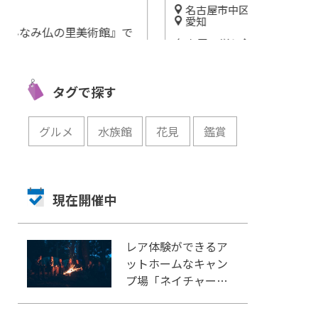
名古屋市中区
名古屋市中
愛知
愛知
』で
名古屋・栄に錦と結ぶ横丁
【ヒルトン名
群を
『ほぼ栄駅一番出口のれん
しのフルーツ
街』がオープン！
実際に食べて
タグで探す
開催中
開催中
グルメ
水族館
花見
鑑賞
現在開催中
レア体験ができるア
ットホームなキャン
プ場「ネイチャーラ
ンドかみのほ」