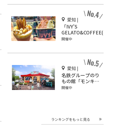
を見に行こう！
愛知 |
「IVY’S
GELATO&COFFEE(ア
イビーズ ジェラート
開催中
&コーヒー)」イオン
モール Nagoya
Noritake Gardenに
オープン！
愛知 |
名鉄グループのり
もの館「モンキー
パーク駅」3/2オ
開催中
ープン
ランキングをもっと見る