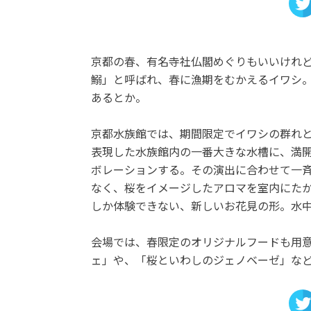
京都の春、有名寺社仏閣めぐりもいいけれ
鰯」と呼ばれ、春に漁期をむかえるイワシ
あるとか。
京都水族館では、期間限定でイワシの群れ
表現した水族館内の一番大きな水槽に、満
ボレーションする。その演出に合わせて一
なく、桜をイメージしたアロマを室内にた
しか体験できない、新しいお花見の形。水
会場では、春限定のオリジナルフードも用
ェ」や、「桜といわしのジェノベーゼ」な