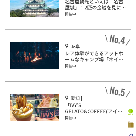
名古屋観光といえば「名古
屋城」！2匹の金鯱を見に
行こう
開催中
岐阜
レア体験ができるアットホ
ームなキャンプ場「ネイチ
ャーランドかみのほ」
開催中
愛知 |
「IVY’S
GELATO&COFFEE(アイビ
ーズ ジェラート&コーヒ
開催中
ー)」イオンモール Nagoya
Noritake Gardenにオープ
ン！