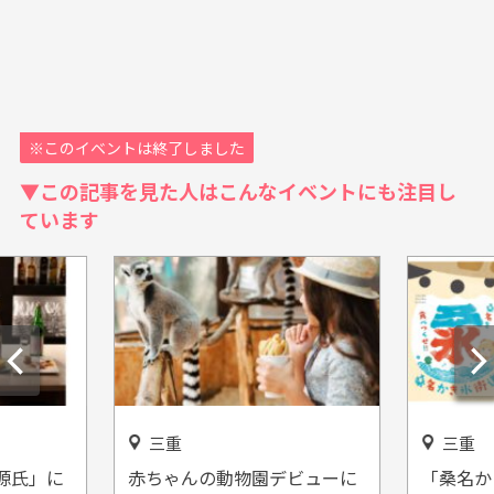
※このイベントは終了しました
▼この記事を見た人はこんなイベントにも注目し
ています
三重
園デビューに
「桑名かき氷街道」三重県桑
12