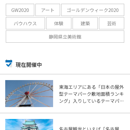
開催中
開
GW2020
アート
ゴールデンウィーク2020
バウハウス
体験
建築
芸術
静岡県立美術館
現在開催中
東海エリアにある「日本の屋外
型テーマパーク敷地面積ランキ
ング」入りしているテーマパー
ク！
名古屋観光といえば「名古屋