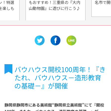
重県の『大内
名市で開催
物
びに行こう♪
物
バウハウス開校100周年！『き
たれ、バウハウス－造形教育
の基礎－』が開催
静岡県静岡市にある美術館“静岡県立美術館”にて『開校