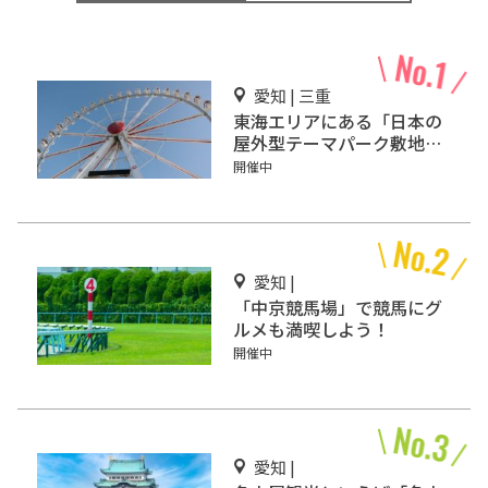
愛知 | 三重
東海エリアにある「日本の
屋外型テーマパーク敷地面
積ランキング」入りしてい
開催中
るテーマパーク！
愛知 |
「中京競馬場」で競馬にグ
ルメも満喫しよう！
開催中
愛知 |