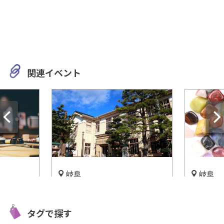
関連イベント
岐阜
どりが楽しめち
あ！宝石見つけた！恵那峡
無
上八幡旧庁舎記念
「博石館」で自分だけの天然
「
タグで探す
石探し☆
ば