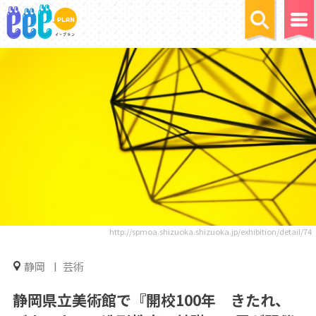
http://spmoa.shizuoka.shizuoka.jp/exhibition/detail/74
静岡
芸術
静岡県立美術館で『開校100年 きたれ、