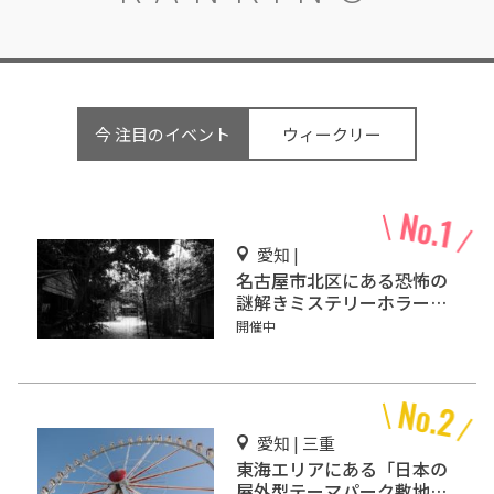
今 注目のイベント
ウィークリー
愛知 |
名古屋市北区にある恐怖の
謎解きミステリーホラー
「エモい家」あなたは行き
開催中
ますか？
愛知 | 三重
東海エリアにある「日本の
屋外型テーマパーク敷地面