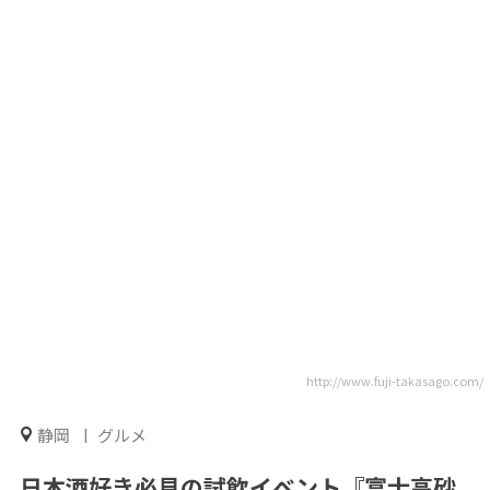
http://www.fuji-takasago.com/
静岡
グルメ
日本酒好き必見の試飲イベント『富士高砂