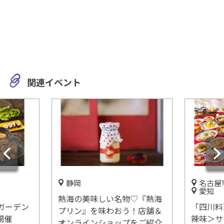
関連イベント
静岡
名古屋
愛知
熱海の美味しい名物♡『熱海
ガーデン
「四川料
プリン』を味わおう！店舗＆
」開催
辣味＞サ
オンラインショップをご紹介