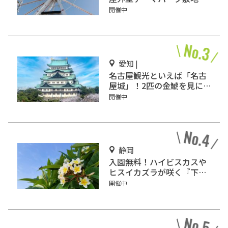
積ランキング」入りしてい
開催中
るテーマパーク！
愛知 |
名古屋観光といえば「名古
屋城」！2匹の金鯱を見に
行こう
開催中
静岡
入園無料！ハイビスカスや
ヒスイカズラが咲く『下賀
茂熱帯植物園』で南国気分
開催中
♪