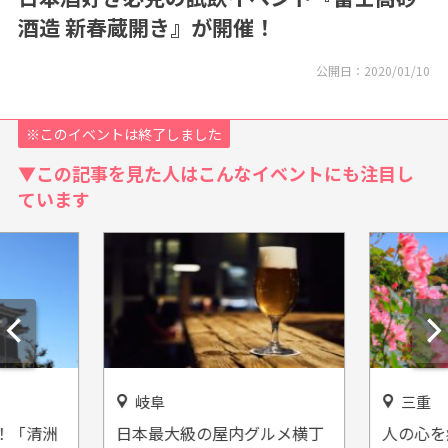
酒造 新春蔵開き』が開催！
公開日：
2020/01/10
※このイベントは終了しました
▼この記事を見た人はこんなイベントにも注目し
ています
岐阜
三重
！「清洲
日本最大級の屋内グルメ横丁
人の心を