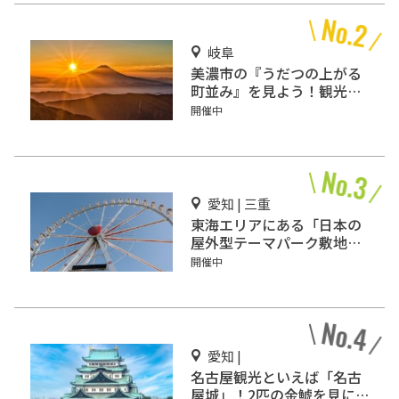
岐阜
美濃市の『うだつの上がる
町並み』を見よう！観光ス
ポットもあわせてご紹介
開催中
愛知 | 三重
東海エリアにある「日本の
屋外型テーマパーク敷地面
積ランキング」入りしてい
開催中
るテーマパーク！
愛知 |
名古屋観光といえば「名古
屋城」！2匹の金鯱を見に