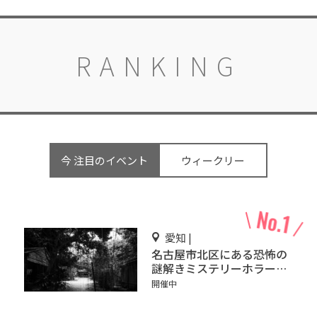
RANKING
今 注目のイベント
ウィークリー
愛知 |
名古屋市北区にある恐怖の
謎解きミステリーホラー
「エモい家」あなたは行き
開催中
ますか？