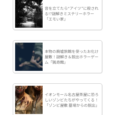
音を立てたら“アイツ”に殺され
る!?謎解きミステリーホラー
「エモい家」
本物の廃墟旅館を使ったお化け
屋敷！謎解き＆脱出ホラーゲー
ム「猟奇館」
イオンモール名古屋茶屋に恐ろ
しいゾンビたちがやってくる！
「ゾンビ屋敷 墓場からの脱出」