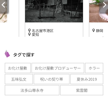
名古屋市港区
静岡
愛知
マンゴーや
知県
台場怪奇学校 名古屋校がリニ
果物も栽培
」
ューアル！心霊リアリティー
介！
型恐怖体験
タグで探す
開催中
開催中
お化け屋敷
お化け屋敷プロデューサー
ホラー
五味弘文
呪いの契り帯
夏休み2019
法多山尊永寺
紫雲閣