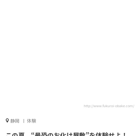
http://www.fukuroi-obake.com/
静岡
体験
この夏、“最恐のお化け屋敷”を体験せよ！