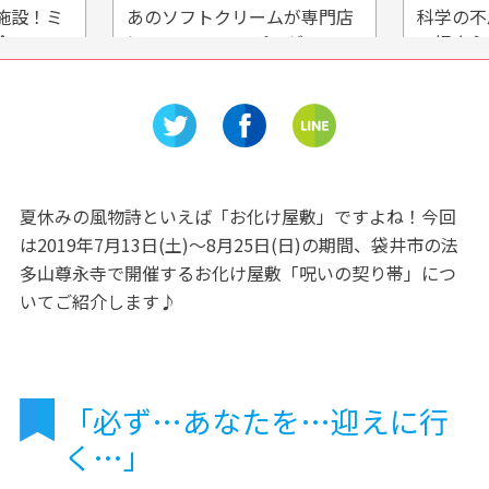
ミ
あのソフトクリームが専門店
科学の不思議と
に！MINI STOPプレゼンツ
の好奇心を刺激
「MINI SOF」イオンモール名
学びの科学体験
古屋茶屋に東海エリア初出
店！！
夏休みの風物詩といえば「お化け屋敷」ですよね！今回
は2019年7月13日(土)～8月25日(日)の期間、袋井市の法
多山尊永寺で開催するお化け屋敷「呪いの契り帯」につ
いてご紹介します♪
「必ず…あなたを…迎えに行
く…」