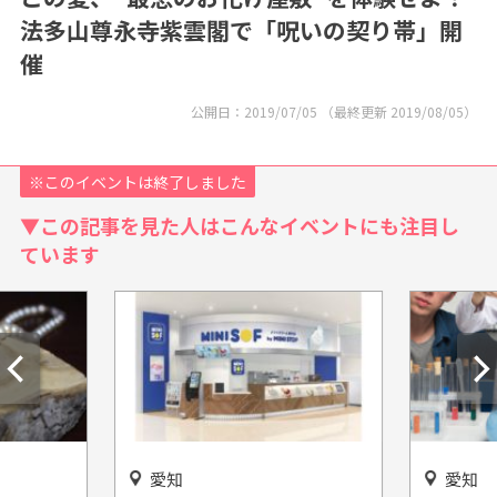
法多山尊永寺紫雲閣で「呪いの契り帯」開
催
公開日：
2019/07/05
（最終更新
2019/08/05
）
※このイベントは終了しました
▼この記事を見た人はこんなイベントにも注目し
ています
愛知
愛知