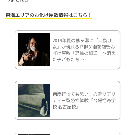
東海エリアのお化け屋敷情報はこちら！
2019年夏の柳ヶ瀬に「口裂け
女」が現れる!?柳ケ瀬商店街お
ばけ屋敷「恐怖の細道」～消え
た子どもたち～
何度行っても恐い！心霊リアリ
ティー型恐怖体験「台場怪奇学
校 名古屋校」