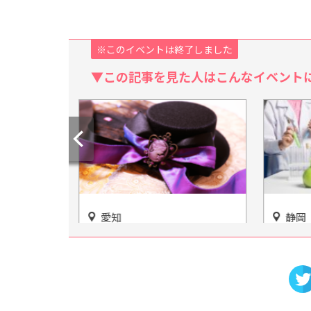
※このイベントは終了しました
▼この記事を見た人はこんなイベント
愛知
静岡
癒されて♪
Rooftop la boca 完全個室 一
「なぜ
山樹空の
室一組様限定の大人の隠れ家
が「浜
が名古屋に登場
も!?