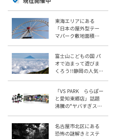
現在開催中
東海エリアにある
「日本の屋外型テー
マパーク敷地面積ラ
ンキング」入りして
いるテーマパーク！
富士山こどもの国 パ
オで泊まって遊びま
くろう!!静岡の人気冒
険王国!!
「VS PARK ららぽー
と愛知東郷店」話題
沸騰の“ヤバすぎスポ
ーツ”を体感せよ！
名古屋市北区にある
恐怖の謎解きミステ