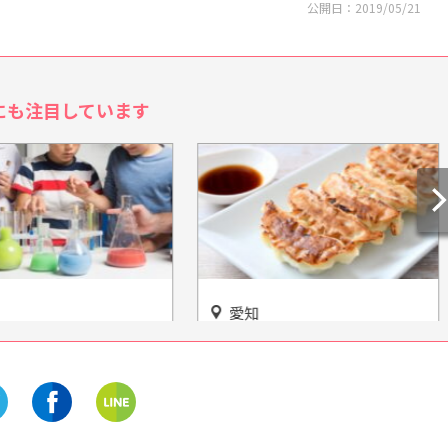
公開日：
2019/05/21
にも注目しています
愛知
こうなるんだろう？」
「クラフト餃子フェス®︎
松科学館」でわかるか
NAGOYA 2026」久屋大通公園
エンゼル広場で開催
開催まであとあと42日