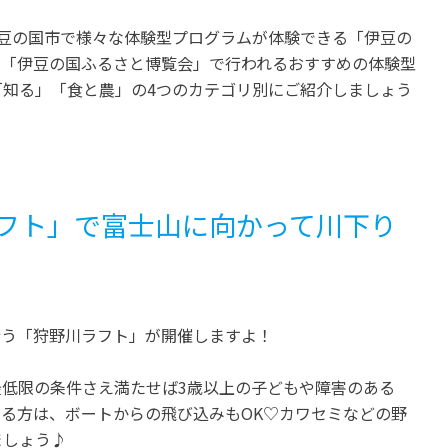
豊田市
静岡
愛知
期間、伊豆の国市で様々な体験型プログラムが体験できる「伊豆の
下田海中水族館 海洋性
「互いの森」愛知県豊田市に
、「伊豆の国ふるさと博覧会」で行われるおすすめの体験型
類とふれあえるレア体験
グランドオープン
知る」「食と農」の4つのカテゴリ別にご紹介しましょう
開催中
開催中
フト」で富士山に向かって川下り
行う「狩野川ラフト」が開催しますよ！
低限の条件さえ満たせば3歳以上の子どもや障害のある
る方は、ボートからの飛び込みもOK♡カワセミなどの野
ましょう♪