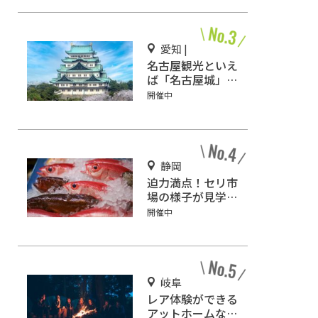
愛知 |
名古屋観光といえ
ば「名古屋城」！
2匹の金鯱を見に
開催中
行こう
静岡
迫力満点！セリ市
場の様子が見学で
きる施設「沼津魚
開催中
市場 INO」
岐阜
レア体験ができる
アットホームなキ