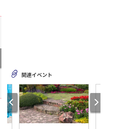
関連イベント
愛知
静岡
「豊臣出世物語 ―天下の宴
【今切体験の里】冬
―」名古屋プリンスホテル ス
小屋が大盛況！魚介
カイタワーで販売
むスポット！