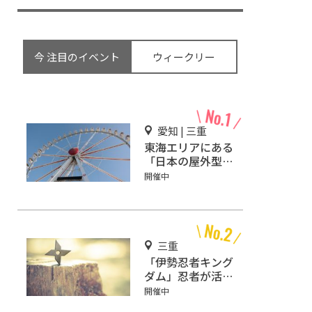
今 注目のイベント
ウィークリー
愛知 | 三重
東海エリアにある
「日本の屋外型テ
ーマパーク敷地面
開催中
積ランキング」入
りしているテーマ
パーク！
三重
「伊勢忍者キング
ダム」忍者が活躍
した時代へタイム
開催中
スリップ!?