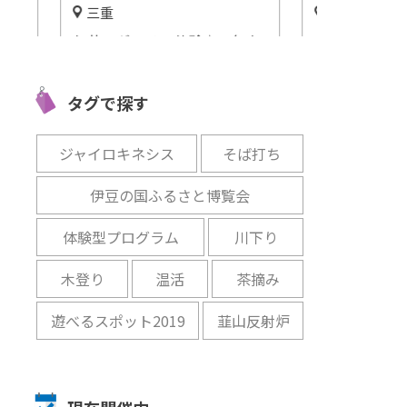
三重
静岡
哺乳
お花、グルメ、体験♪一年を
2020楽天ト
！
通じて楽しめる「松阪農業公
第2位！大注
園ベルファーム」
グ施設『Ufufu
タグで探す
紹介♪
開催中
開催中
ジャイロキネシス
そば打ち
伊豆の国ふるさと博覧会
体験型プログラム
川下り
木登り
温活
茶摘み
遊べるスポット2019
韮山反射炉