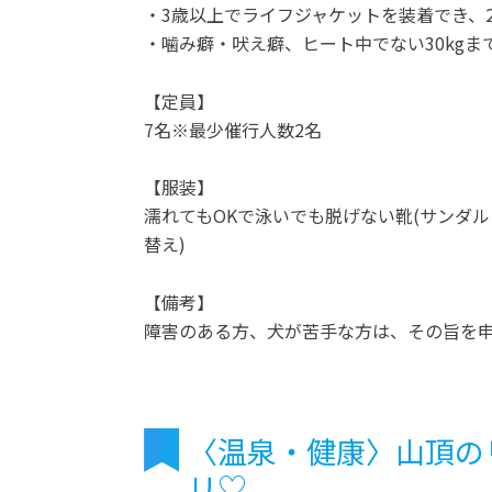
・3歳以上でライフジャケットを装着でき、
・噛み癖・吠え癖、ヒート中でない30kgま
【定員】
7名※最少催行人数2名
【服装】
濡れてもOKで泳いでも脱げない靴(サンダ
替え)
【備考】
障害のある方、犬が苦手な方は、その旨を
〈温泉・健康〉山頂の
リ♡