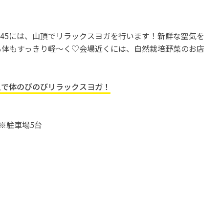
:30～14:45には、山頂でリラックスヨガを行います！新鮮な空気を
も体もすっきり軽〜く♡会場近くには、自然栽培野菜のお店
上で体のびのびリラックスヨガ！
1)※駐車場5台