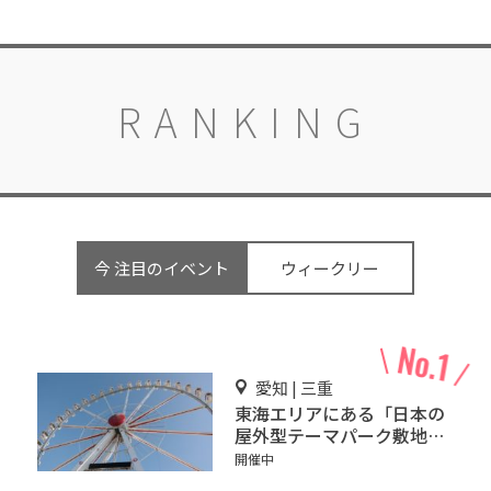
RANKING
今 注目のイベント
ウィークリー
愛知 | 三重
東海エリアにある「日本の
屋外型テーマパーク敷地面
積ランキング」入りしてい
開催中
るテーマパーク！