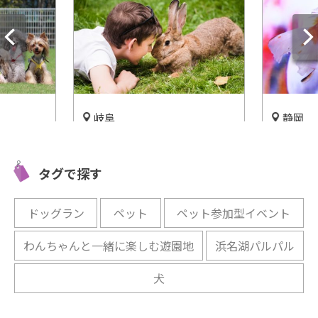
岐阜
静岡
山々を見渡す大牧場！中津川
金魚と水
触れあえ
「ふれあい牧場」で動物に癒
園aquar
動物園」
タグで探す
されよう♡
開催中
開催中
ドッグラン
ペット
ペット参加型イベント
わんちゃんと一緒に楽しむ遊園地
浜名湖パルパル
犬