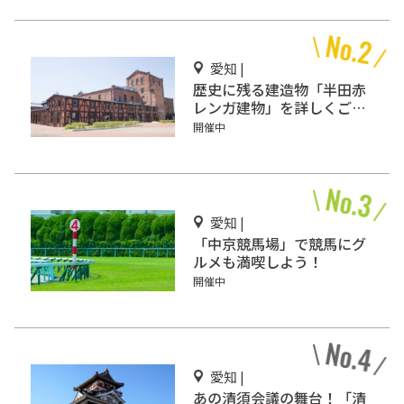
愛知 |
歴史に残る建造物「半田赤
レンガ建物」を詳しくご紹
介！
開催中
愛知 |
「中京競馬場」で競馬にグ
ルメも満喫しよう！
開催中
愛知 |
あの清須会議の舞台！「清