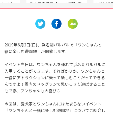
されて♪
名古屋市港区【いちご畑】章
LiSA 1
樹空の
姫や紅ほっぺを堪能しちゃお
～LiFE is
う!
～」松坂
開催まであ
2019年6月2日(日)、浜名湖パルパルで「ワンちゃんと一
緒に楽しむ遊園地」が開催します。
イベント当日は、ワンちゃんを連れて浜名湖パルパルに
入場することができます。そればかりか、ワンちゃんと
一緒にアトラクションに乗って楽しむことだってできる
んですよ！園内のドッグランで思いっきり遊ばせること
もでき、ワンちゃんも大喜び♡
今回は、愛犬家とワンちゃんにはたまらないイベント
「ワンちゃんと一緒に楽しむ遊園地」についてご紹介し