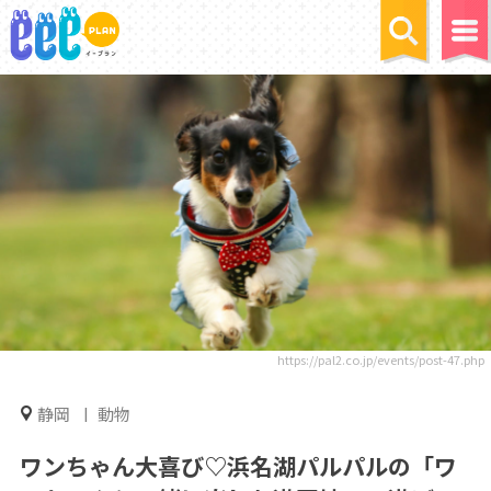
https://pal2.co.jp/events/post-47.php
静岡
動物
ワンちゃん大喜び♡浜名湖パルパルの「ワ