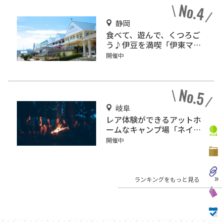
静岡
食べて、遊んで、くつろご
う♪伊豆を満喫「伊東マリ
ンタウン」
開催中
岐阜
レア体験ができるアットホ
ームなキャンプ場「ネイチ
ャーランドかみのほ」
開催中
ランキングをもっと見る