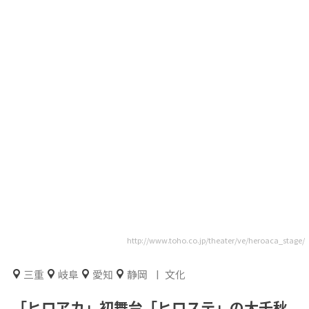
http://www.toho.co.jp/theater/ve/heroaca_stage/
三重
岐阜
愛知
静岡
文化
「ヒロアカ」初舞台「ヒロステ」の大千秋