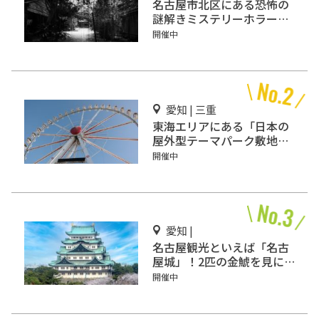
名古屋市北区にある恐怖の
謎解きミステリーホラー
「エモい家」あなたは行き
開催中
ますか？
愛知 | 三重
東海エリアにある「日本の
屋外型テーマパーク敷地面
積ランキング」入りしてい
開催中
るテーマパーク！
愛知 |
名古屋観光といえば「名古
屋城」！2匹の金鯱を見に
行こう
開催中