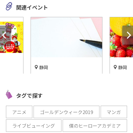
関連イベント
静岡
静岡
大正時代を代表する詩人・若
見て楽し
×ラグー
山牧水について知る「若山牧
♡五感で
イベン
水記念館」
林果樹公
タグで探す
開催中
開催中
アニメ
ゴールデンウィーク2019
マンガ
ライブビューイング
僕のヒーローアカデミア