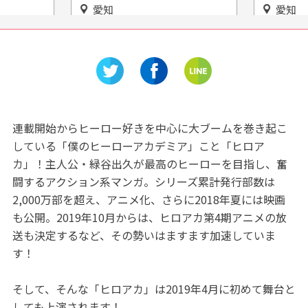
愛知
愛知
居工場で
徳川家に伝わる絵画や貴重な
「オーロ
見学をし
蔵書がずらり！「名古屋市蓬
展」電気
左文庫」
連載開始からヒーロー好きを中心に大ブームを巻き起こ
している「僕のヒーローアカデミア」こと「ヒロア
カ」！主人公・緑谷出久が最高のヒーローを目指し、奮
闘するアクション系マンガ。シリーズ累計発行部数は
2,000万部を超え、アニメ化、さらに2018年夏には映画
も公開。2019年10月からは、ヒロアカ第4期アニメの放
送も決定するなど、その勢いはますます加速していま
す！
そして、そんな「ヒロアカ」は2019年4月に初めて舞台と
しても上演されます！