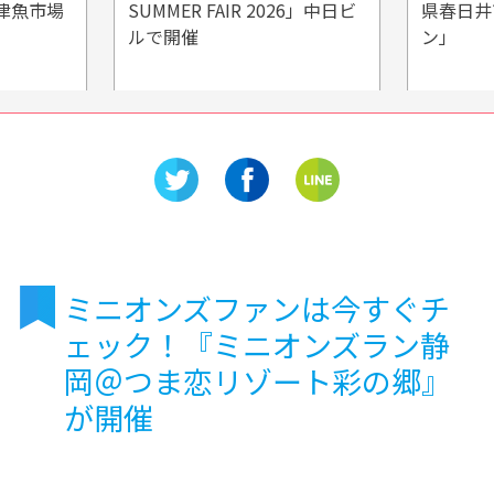
026」中日ビ
県春日井市の「後藤サボテ
さんぷ
ン」
を作っ
ミニオンズファンは今すぐチ
ェック！『ミニオンズラン静
岡＠つま恋リゾート彩の郷』
が開催