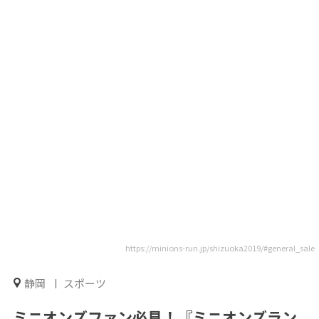
https://minions-run.jp/shizuoka2019/#general_sale
静岡
スポーツ
ミニオンズファン必見！『ミニオンズラン