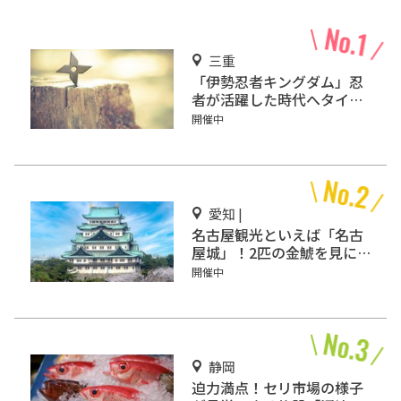
三重
「伊勢忍者キングダム」忍
者が活躍した時代へタイム
スリップ!?
開催中
愛知 |
名古屋観光といえば「名古
屋城」！2匹の金鯱を見に
行こう
開催中
静岡
迫力満点！セリ市場の様子