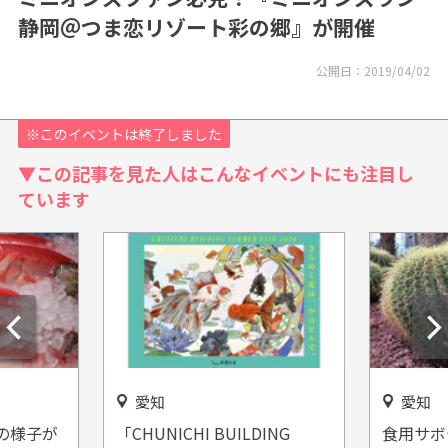
静岡＠つま恋リゾート彩の郷』が開催
公開日：
2019/04/02
※このイベントは終了しました
▼この記事を見た人はこんなイベントにも注目し
ています
愛知
岐阜
DING
食用サボテンの直売所！愛知
思わず