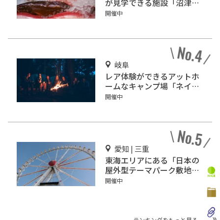
が見学できる施設「沼津魚
市場 INO」
開催中
岐阜
レア体験ができるアットホ
ームなキャンプ場「ネイチ
ャーランドかみのほ」
開催中
愛知 | 三重
東海エリアにある「日本の
屋外型テーマパーク敷地面
積ランキング」入りしてい
開催中
るテーマパーク！
ランキングをもっと見る