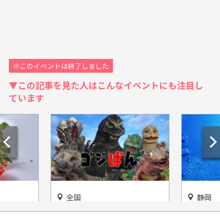
※このイベントは終了しました
▼この記事を見た人はこんなイベントにも注目し
ています
静岡
三重
beに参
歴史と今を一気に味わっちゃ
伊賀の隠