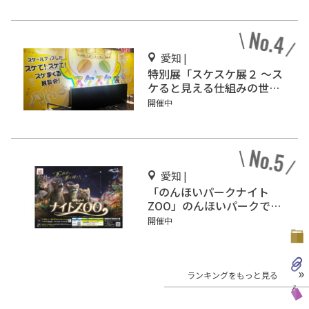
愛知 |
特別展「スケスケ展２ ～ス
ケると見える仕組みの世界
～」ＦＵＪＩなごや科学館
開催中
で開催
愛知 |
「のんほいパークナイト
ZOO」のんほいパークで開
催
開催中
ランキングをもっと見る