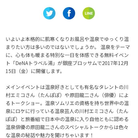
族で見ら
おう♪「戸田造船郷土資料博
れの湯 
!!
物館・駿河湾深海生物館」
と時を！
いよいよ本格的に肌寒くなりお風呂や温泉でゆっくり温
まりたい方は多いのではないでしょうか。 温泉をテーマ
に、心も体も暖まる特別な一日を体感できる無料イベン
ト「DeNAトラベル湯」が銀座ブロッサムで2017年12月
15日（金）に開催します。
メインイベントは温泉好きとしても有名なタレントの川
村エミコさん（たんぽぽ）や原田龍二さん（俳優）によ
るトークショー。温泉ソムリエの資格を持ち世界中の温
泉にロケに行っている温泉芸人の川村エミコさん（たん
ぽぽ）と旅番組で日本中の温泉に入り自他ともに認める
温泉俳優の原田龍二さんのスペシャルトークからは色々
な温泉の秘話や魅力を聞けちゃいます！