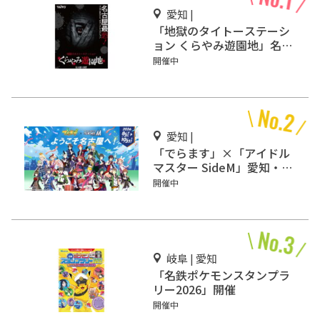
愛知 |
「地獄のタイトーステーシ
ョン くらやみ遊園地」名古
屋・大須にオープン
開催中
愛知 |
「でらます」×「アイドル
マスター SideM」愛知・名
古屋で開催
開催中
岐阜 | 愛知
「名鉄ポケモンスタンプラ
リー2026」開催
開催中