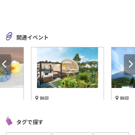
関連イベント
静岡
岐阜
グ施設
富士山の目の前で遊べる遊園
家族で自
 結」3月
地「ぐりんぱ」をご紹介！
園無料の
タグで探す
開催中
開催中