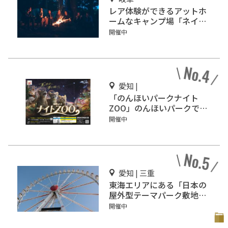
レア体験ができるアットホ
ームなキャンプ場「ネイチ
ャーランドかみのほ」
開催中
愛知 |
「のんほいパークナイト
ZOO」のんほいパークで開
催
開催中
愛知 | 三重
東海エリアにある「日本の
屋外型テーマパーク敷地面
積ランキング」入りしてい
開催中
るテーマパーク！