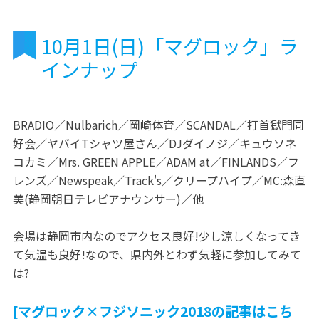
10月1日(日)「マグロック」ラ
インナップ
BRADIO／Nulbarich／岡崎体育／SCANDAL／打首獄門同
好会／ヤバイTシャツ屋さん／DJダイノジ／キュウソネ
コカミ／Mrs. GREEN APPLE／ADAM at／FINLANDS／フ
レンズ／Newspeak／Track's／クリープハイプ／MC:森直
美(静岡朝日テレビアナウンサー)／他
会場は静岡市内なのでアクセス良好!少し涼しくなってき
て気温も良好!なので、県内外とわず気軽に参加してみて
は?
[マグロック×フジソニック2018の記事はこち