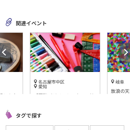
関連イベント
名古屋市中区
岐阜
愛知
放浪の天
器と出会
「国際デザインセンター」魅
界に浸る
館」
力的な作品たちがあなたの想
館」
像力を刺激する！
開催中
タグで探す
開催中