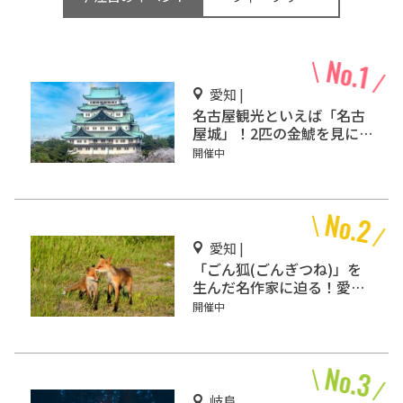
愛知 |
名古屋観光といえば「名古
屋城」！2匹の金鯱を見に
行こう
開催中
愛知 |
「ごん狐(ごんぎつね)」を
生んだ名作家に迫る！愛知
県半田市の「新美南吉記念
開催中
館」
岐阜