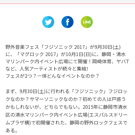
評価され
旬のフルーツ狩り体験ができ
古川爲三
」を感じ
る「伊豆フルーツパーク」
ションの
術館」
野外音楽フェス「フジソニック 2017」が9月30日(土)
に、「マグロック 2017」が10月1日(日)に、静岡・清水
マリンパーク内イベント広場にて開催！岡崎体育、ヤバT
など、人気アーティストが続々と集結!
フェスが2つ？一体どんなイベントなのか？
まず、9月30日(土)に行われる「フジソニック」フジロッ
クなのか？サマーソニックなのか？初めての人は戸惑う
かもしれないが、どちらでもない。2015年に静岡市清水
区の清水マリンパーク内イベント広場(エスパルスドリー
ムプラザ横)で初開催された、静岡の野外ロックフェスで
ある。