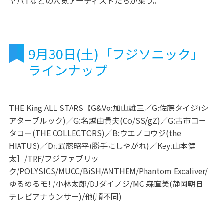
ヤバTなどの人気アーティストたちが集う。
9月30日(土)「フジソニック」
ラインナップ
THE King ALL STARS【G&Vo:加山雄三／G:佐藤タイジ(シ
アターブルック)／G:名越由貴夫(Co/SS/gZ)／G:古市コー
タロー(THE COLLECTORS)／B:ウエノコウジ(the
HIATUS)／Dr:武藤昭平(勝手にしやがれ)／Key:山本健
太】/TRF/フジファブリッ
ク/POLYSICS/MUCC/BiSH/ANTHEM/Phantom Excaliver/
ゆるめるモ! /小林太郎/DJダイノジ/MC:森直美(静岡朝日
テレビアナウンサー)/他(順不同)