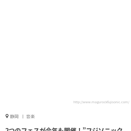
http://www.magurockfujisonic.com/
静岡
音楽
2つのフェスが今年も開催！”フジソニック