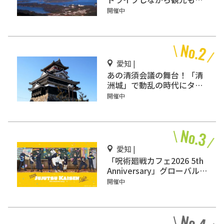
きる「伊勢志摩スカイライ
開催中
ン」
愛知 |
あの清須会議の舞台！「清
洲城」で動乱の時代にタイ
ムスリップ!?
開催中
愛知 |
「呪術廻戦カフェ2026 5th
Anniversary」グローバル
ゲート名古屋で開催
開催中