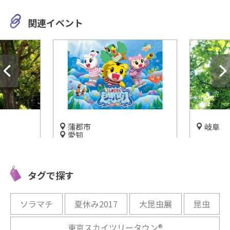
関連イベント
蒲郡市
岐阜
愛知
ハイキン
う！
ラグーナテンボスで「しまじ
かな「岐
園(モリコ
ろう シーパーク」が2020年オ
園」で遊
タグで探す
ープン！
開催中
開催中
ソラマチ
夏休み2017
大昆虫展
昆虫
東京スカイツリータウン®