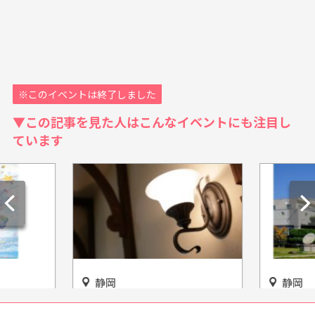
※このイベントは終了しました
▼この記事を見た人はこんなイベントにも注目し
ています
静岡
静岡
知会場」名
国の有形登録文化財にも登録
半世紀以