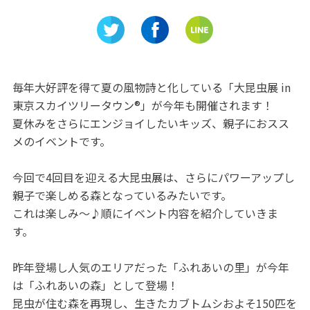
された歴史ある建造物「旧五
あるプラ
十嵐邸」
「月光天
毎年大好評を得て夏の風物詩と化している「大昆虫展 in
東京スカイツリータウン®」が今年も開催されます！
夏休みをさらにエンジョイしたいキッズ、親子におスス
メのイベントです。
今回で4回目を迎える大昆虫展は、さらにパワーアップし
親子で楽しめる森となっているみたいです。
これは楽しみ～♪順にイベント内容を紹介していきま
す。
昨年登場し人気のエリアだった「ふれあいの里」が今年
は「ふれあいの森」として登場！
昆虫が住む森を再現し、生きたカブトムシおよそ150匹を