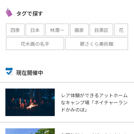
クレマチ
会える「伊豆ろう人形美術
もう！施
館」
セス情報
タグで探す
開催中
開催中
四季
日本
林潤一
画家
目黒区
花
花木画の名手
郷さくら美術館
現在開催中
レア体験ができるアットホーム
なキャンプ場「ネイチャーラン
ドかみのほ」