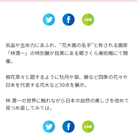
湖畔キャ
登ったら絶景が見えてしま
ク』で自
う！
プをしよ
介
気品や生命力にあふれ、“花木画の名手”と称される画家
「林潤一」の特別展が目黒にある郷さくら美術館にて開
催。
樹花草々と題するように牡丹や菊、藤など四季の花々や
日本を代表する花木など30点を展示。
林 潤一の世界に触れながら日本の自然の美しさを改めて
見つめ直してみては。