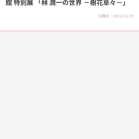
館 特別展 「林 潤一の世界 －樹花草々－」
公開日：
2016/12/29