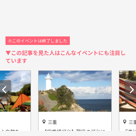
※このイベントは終了しました
▼この記事を見た人はこんなイベントにも注目し
ています
三重
三重
自然を一
【安乗埼灯台】現役の灯台に
『青川峡