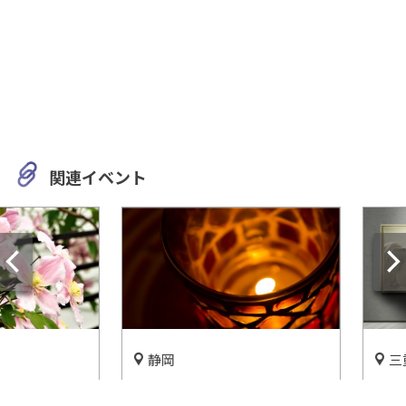
関連イベント
静岡
三重
こ！複合
超リアルなろう人形たちに出
三重県立