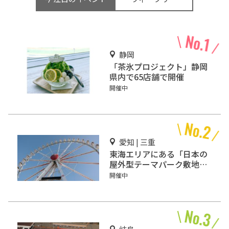
静岡
「茶氷プロジェクト」静岡
県内で65店舗で開催
開催中
愛知 | 三重
東海エリアにある「日本の
屋外型テーマパーク敷地面
積ランキング」入りしてい
開催中
るテーマパーク！