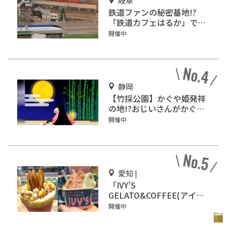
岐阜
鉄道ファンの秘密基地!?
「鉄道カフェはるか」で鉄
道模型を眺めながらカフェ
開催中
タイム♪
静岡
【竹採公園】かぐや姫発祥
の地!?おじいさんがかぐや
姫を見つけた場所を見に行
開催中
こう！
愛知 |
「IVY’S
GELATO&COFFEE(アイビ
ーズ ジェラート&コーヒ
開催中
ー)」イオンモール Nagoya
Noritake Gardenにオープ