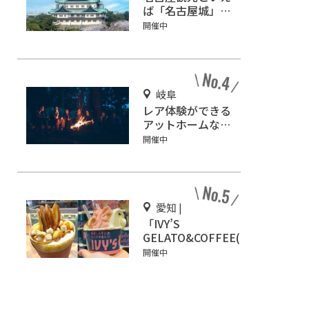
ば「名古屋城」！
2匹の金鯱を見に
開催中
行こう
岐阜
レア体験ができる
アットホームなキ
ャンプ場「ネイチ
開催中
ャーランドかみの
ほ」
愛知 |
「IVY’S
GELATO&COFFEE(ア
イビーズ ジェラート
開催中
&コーヒー)」イオン
モール Nagoya
Noritake Gardenに
オープン！