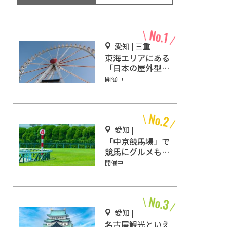
愛知 | 三重
東海エリアにある
「日本の屋外型テ
ーマパーク敷地面
開催中
積ランキング」入
りしているテーマ
パーク！
愛知 |
「中京競馬場」で
競馬にグルメも満
喫しよう！
開催中
愛知 |
名古屋観光といえ