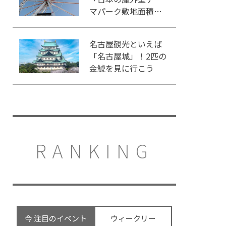
マパーク敷地面積ラ
ンキング」入りして
いるテーマパーク！
名古屋観光といえば
「名古屋城」！2匹の
金鯱を見に行こう
RANKING
今 注目のイベント
ウィークリー