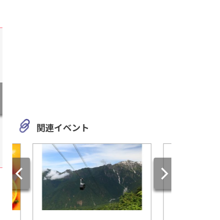
関連イベント
岐阜
三重
日本で唯一の資料館！「つち
志摩市浜島で海を学
のこ館」
摩市浜島・磯体験施
おずき』の施設情報