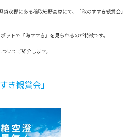
三重
三重
間、静岡県賀茂郡にある稲取細野高原にて、「秋のすすき観賞会」
三重のことならここにおまか
道の駅「パーク七里御浜
せ！三重県総合博物館
浜町が誇るみかん＆海の
「MieMu」
勢揃い！
スポットで「海すすき」を見られるのが特徴です。
開催中
開催中
についてご紹介します。
すすき観賞会」