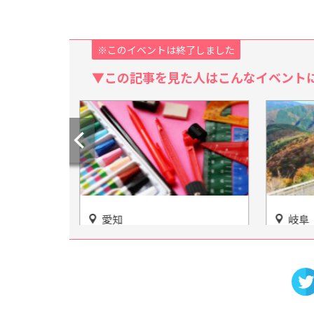
※このイベントは終了しました
▼この記事を見た人はこんなイベント
愛知
岐阜
/ARを楽
「国際デザインセンター」魅
絶景ド
XR」をご
力的な作品たちがあなたの想
む★「
像力を刺激する！
イ」