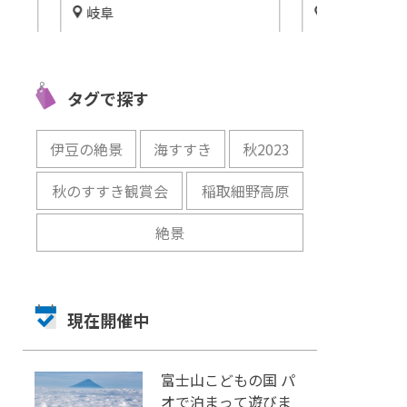
岐阜
静岡
」御
2020年7月、新穂高ロープウ
「SMART AQ
幸が
ェイ名物「2階建てゴンド
SHIZUOKA
ラ」が新しく生まれ変わる！
ウム静岡)」4
タグで探す
開催中
開催中
伊豆の絶景
海すすき
秋2023
秋のすすき観賞会
稲取細野高原
絶景
現在開催中
富士山こどもの国 パ
オで泊まって遊びま