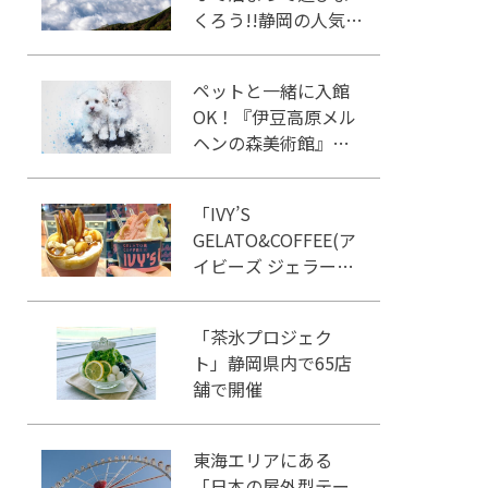
くろう!!静岡の人気冒
険王国!!
ペットと一緒に入館
OK！『伊豆高原メル
ヘンの森美術館』を
ご紹介
「IVY’S
GELATO&COFFEE(ア
イビーズ ジェラート
&コーヒー)」イオン
モール Nagoya
「茶氷プロジェク
Noritake Gardenにオ
ト」静岡県内で65店
ープン！
舗で開催
東海エリアにある
「日本の屋外型テー