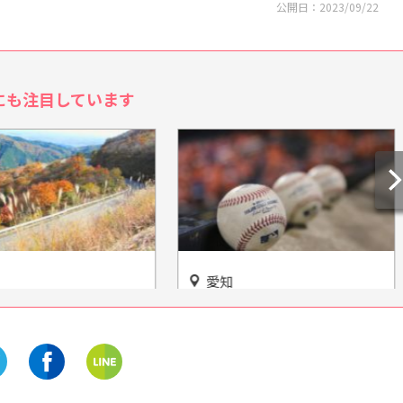
公開日：
2023/09/22
にも注目しています
愛知
ライブとグルメを楽し
野球ファン必見！イチロー展
伊吹山ドライブウェ
示ルーム「i.fain(アイ・ファ
イン)」