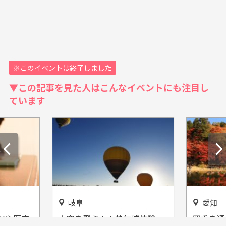
※このイベントは終了しました
▼この記事を見た人はこんなイベントにも注目し
ています
岐阜
愛知
ツや歴史
大空を飛ぶ！！熱気球体験
四季を通