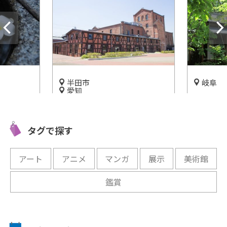
半田市
岐阜
愛知
日本文化
和歌に登
歴史に残る建造物「半田赤レ
味わお
広がる「
ンガ建物」を詳しくご紹介！
ルドミュ
タグで探す
開催中
開催中
アート
アニメ
マンガ
展示
美術館
鑑賞