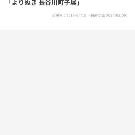
「よりぬき 長谷川町子展」
公開日：
2016/04/15
（最終更新
2016/05/09
）