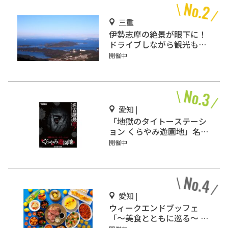
三重
伊勢志摩の絶景が眼下に！
ドライブしながら観光もで
きる「伊勢志摩スカイライ
開催中
ン」
愛知 |
「地獄のタイトーステーシ
ョン くらやみ遊園地」名古
屋・大須にオープン
開催中
愛知 |
ウィークエンドブッフェ
「～美食とともに巡る～ 地