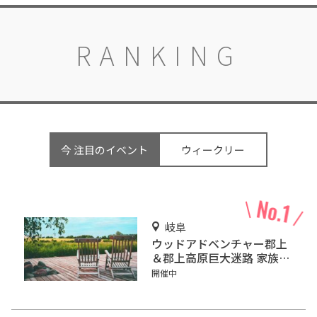
RANKING
今 注目のイベント
ウィークリー
岐阜
ウッドアドベンチャー郡上
＆郡上高原巨大迷路 家族み
んなで楽しめるアクティビ
開催中
ティーを堪能!!