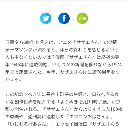
ヨタ鞍ヶ
「HEAT BALLOON物語」
へ、ここ
♪
日曜夕方6時半と言えば、アニメ『サザエさん』の時間。
テーマソングが流れると、休日の終わりを感じるという
人も少なくないのでは？漫画『サザエさん』は終戦の翌
年1946年に連載開始、いくつかの新聞を移りながら1974
年まで連載された。今年、サザエさんは生誕70周年をむ
かえる。
この記念すべき年に長谷川町子の生涯と、知られざる豊
かな創作世界を紹介する「よりぬき 長谷川町子展」が京
都で開催される。『サザエさん』からよりすぐった100枚
の原画や、週刊誌に連載した『エプロンおばさん』、
『いじわるばあさん』、エッセイ風漫画『サザエさんう