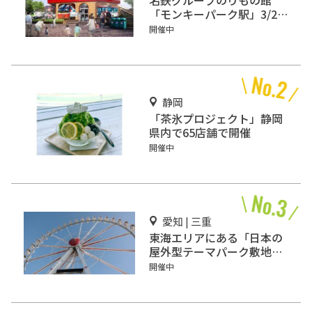
「モンキーパーク駅」3/2オ
ープン
開催中
静岡
「茶氷プロジェクト」静岡
県内で65店舗で開催
開催中
愛知 | 三重
東海エリアにある「日本の
屋外型テーマパーク敷地面
積ランキング」入りしてい
開催中
るテーマパーク！