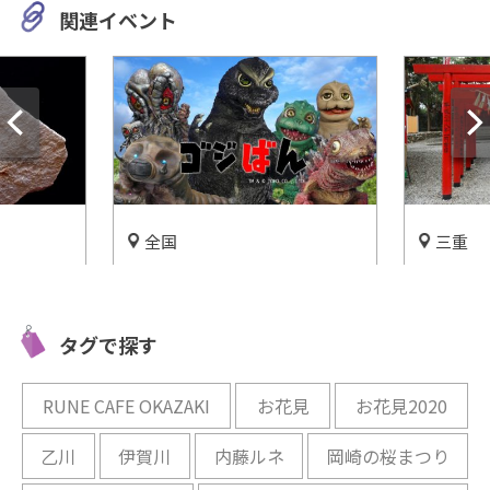
関連イベント
全国
三重
会える！
ゴジラたちがYouTubeに参
女性の味
」をご紹
戦!?【ゴジばん】家族で見ら
お願い！
れるゴジラチャンネル!!
開催中
タグで探す
開催中
RUNE CAFE OKAZAKI
お花見
お花見2020
乙川
伊賀川
内藤ルネ
岡崎の桜まつり