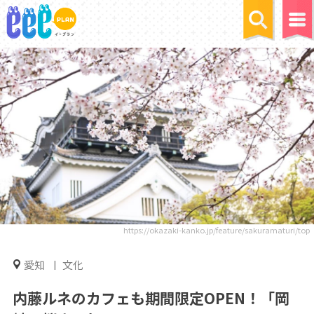
https://okazaki-kanko.jp/feature/sakuramaturi/top
愛知
文化
内藤ルネのカフェも期間限定OPEN！「岡