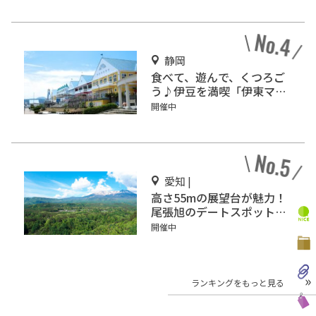
静岡
食べて、遊んで、くつろご
う♪伊豆を満喫「伊東マリ
ンタウン」
開催中
愛知 |
高さ55mの展望台が魅力！
尾張旭のデートスポット
「スカイワードあさひ」
開催中
ランキングをもっと見る