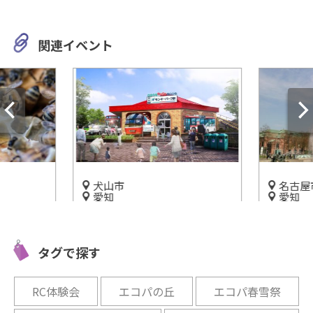
関連イベント
犬山市
名古屋
愛知
愛知
岐阜市
名鉄グループのりもの館「モ
水の歴史
物のみつ
ンキーパーク駅」3/2オープン
「水」と
タグで探す
にいこう
開催中
開催中
RC体験会
エコパの丘
エコパ春雪祭