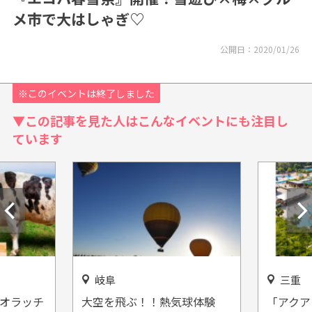
メ市で大はしゃぎ♡
公開日：
2020/01/26
※このイベントは終了しました
▼この記事を見た人はこんなイベントにも注目し
ています
岐阜
三重
 オラッチ
大空を飛ぶ！！熱気球体験
「アクア