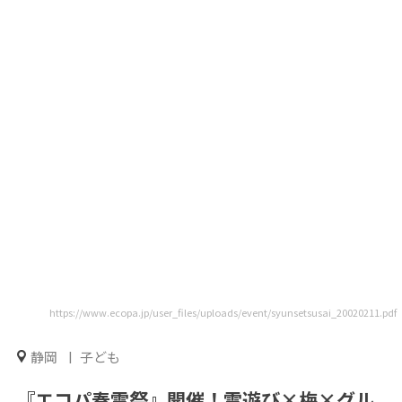
https://www.ecopa.jp/user_files/uploads/event/syunsetsusai_20020211.pdf
静岡
子ども
『エコパ春雪祭』開催！雪遊び×梅×グル