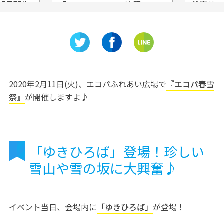
「丹那牛
「HEAT BALLOON物語」
鈴鹿サー
る牧場
2020年2月11日(火)、エコパふれあい広場で
『エコパ春雪
祭』
が開催しますよ♪
「ゆきひろば」登場！珍しい
雪山や雪の坂に大興奮♪
イベント当日、会場内に
「ゆきひろば」
が登場！