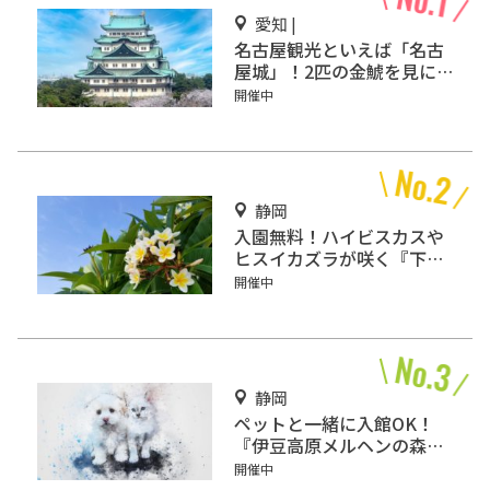
愛知 |
名古屋観光といえば「名古
屋城」！2匹の金鯱を見に
行こう
開催中
静岡
入園無料！ハイビスカスや
ヒスイカズラが咲く『下賀
茂熱帯植物園』で南国気分
開催中
♪
静岡
ペットと一緒に入館OK！
『伊豆高原メルヘンの森美
術館』をご紹介
開催中