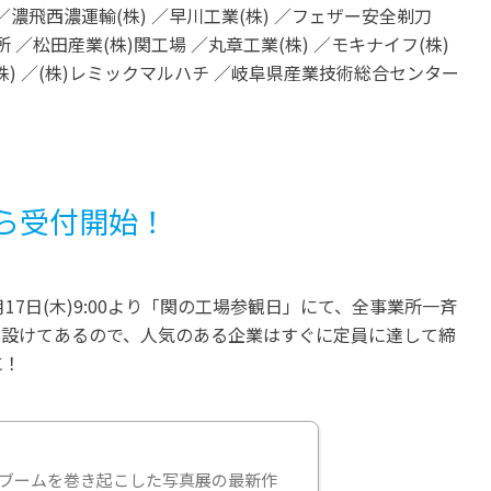
 ／濃飛西濃運輸(株) ／早川工業(株) ／フェザー安全剃刀
所 ／松田産業(株)関工場 ／丸章工業(株) ／モキナイフ(株)
(株) ／(株)レミックマルハチ ／岐阜県産業技術総合センター
から受付開始！
7日(木)9:00より「関の工場参観日」にて、全事業所一斉
も設けてあるので、人気のある企業はすぐに定員に達して締
に！
ブームを巻き起こした写真展の最新作