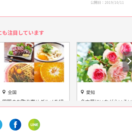
公開日：
2019/10/11
にも注目しています
愛知
お取り寄せグルメを紹
名古屋にいながらいろいろな
讃岐うどん」「鰹のた
花や緑と出会える！「久屋大
などをおうちで楽しも
通庭園フラリエ」