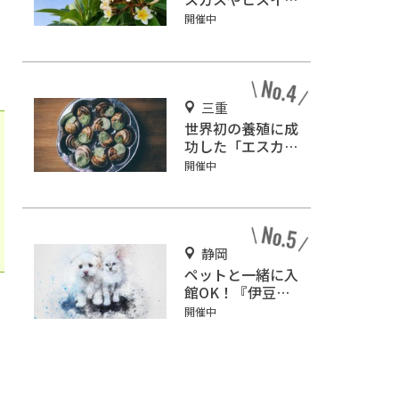
ズラが咲く『下賀
開催中
茂熱帯植物園』で
南国気分♪
三重
世界初の養殖に成
功した「エスカル
ゴ牧場」で食べ
開催中
て！みて！触れ
て！
静岡
ペットと一緒に入
館OK！『伊豆高
原メルヘンの森美
開催中
術館』をご紹介