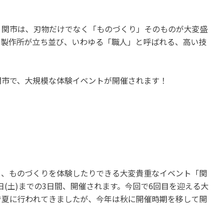
岐阜
静岡
五感を刺激する自然のパワ
工場見学in静岡 うなぎパ
。関市は、刃物だけでなく「ものづくり」そのものが大変盛
ー！香り、手触り、味わいま
ァクトリーで銘菓の歴史
、製作所が立ち並び、いわゆる「職人」と呼ばれる、高い技
で♡からだ全部で満喫しよう
のお菓子をゲットしよう!
♪
開催中
開催中
関市で、大規模な体験イベントが開催されます！
り、ものづくりを体験したりできる大変貴重なイベント「関
16日(土)までの3日間、開催されます。今回で6回目を迎える大
で夏に行われてきましたが、今年は秋に開催時期を移して開