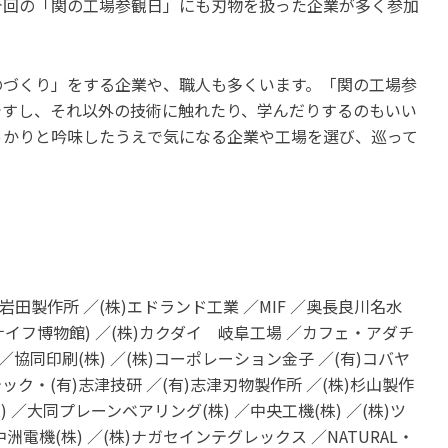
今回の「関の工場参観日」にも刃物を扱った企業が多く参加
のづくり」をする企業や、職人も多くいます。「関の工場参
ですし、それ以外の技術に触れたり、学んだりするのもいい
っかりと吟味したうえで気になる企業や工場を選び、巡って
)岩田製作所 ／(株)エドランド工業 ／MIF ／奥長良川名水
)(ナイフ博物館) ／(株)カクダイ 岐阜工場 ／カフェ・アダチ
 ／協同印刷(株) ／(株)コーポレーション金子 ／(有)コバヤ
テック・(有)志津技研 ／(有)志津刃物製作所 ／(株)杉山製作
 ／大同プレーンベアリング(株) ／中央工機(株) ／(株)ツ
中洲電機(株) ／(株)ナガセインテグレックス ／NATURAL・