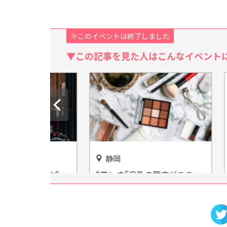
※このイベントは終了しました
▼この記事を見た人はこんなイベント
静岡
全国
がいっぱ
“美しさ”追及の歴史がここ
四国の
騒然「まぼ
に！「資生堂企業資料館」
介！「
紹介
たき」
う！