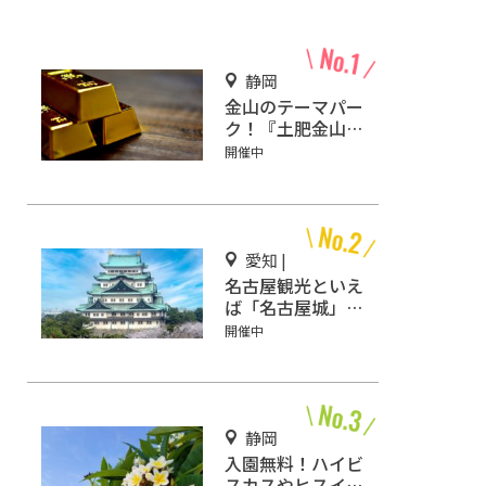
静岡
金山のテーマパー
ク！『土肥金山』
で砂金採り体験や
開催中
坑道観光を楽しも
う♪
愛知 |
名古屋観光といえ
ば「名古屋城」！
2匹の金鯱を見に
開催中
行こう
静岡
入園無料！ハイビ
スカスやヒスイカ