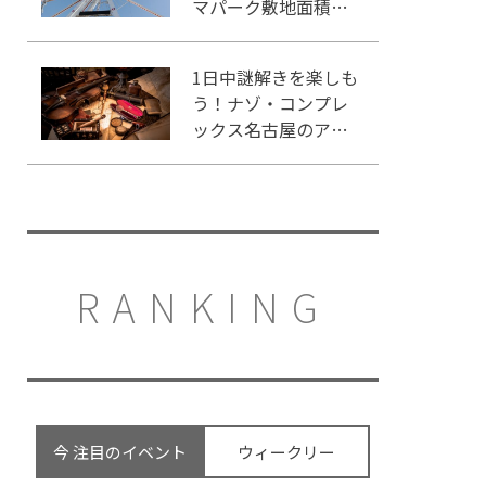
マパーク敷地面積ラ
ンキング」入りして
いるテーマパーク！
1日中謎解きを楽しも
う！ナゾ・コンプレ
ックス名古屋のアク
セスや施設情報をご
紹介
RANKING
今 注目のイベント
ウィークリー