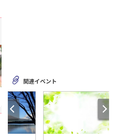
関連イベント
三重
愛知
自然とビールと温泉を楽しむ
名古屋でリアルな恐
旅！『火の谷温泉 美杉リゾ
遭遇できる！「ディ
ート』の施設情報をご紹介
ンチャー名古屋」