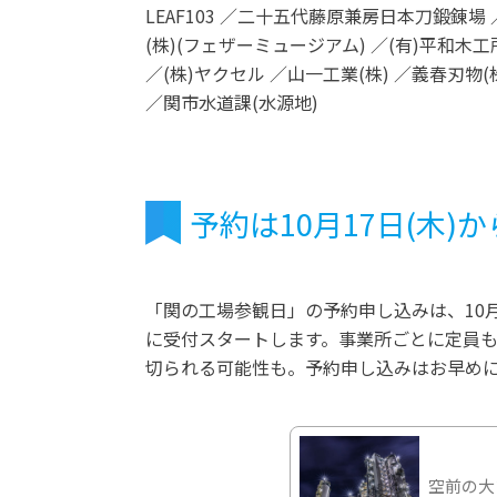
LEAF103 ／二十五代藤原兼房日本刀鍛錬場
(株)(フェザーミュージアム) ／(有)平和木工
／(株)ヤクセル ／山一工業(株) ／義春刃物
／関市水道課(水源地)
予約は10月17日(木)
「関の工場参観日」の予約申し込みは、10月1
に受付スタートします。事業所ごとに定員
切られる可能性も。予約申し込みはお早め
空前の大