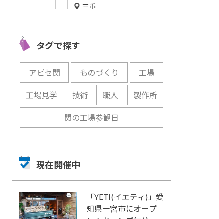
三重
愛知
イフ
森林の中を縦横無尽に冒険し
最高の一日を
とあ
よう！フォレストアドベンチ
ごそう！『ラ
タグで探す
ャー・湯の山
ス ラグナシ
開催中
開催中
アピセ関
ものづくり
工場
工場見学
技術
職人
製作所
関の工場参観日
現在開催中
「YETI(イエティ)」愛
知県一宮市にオープ