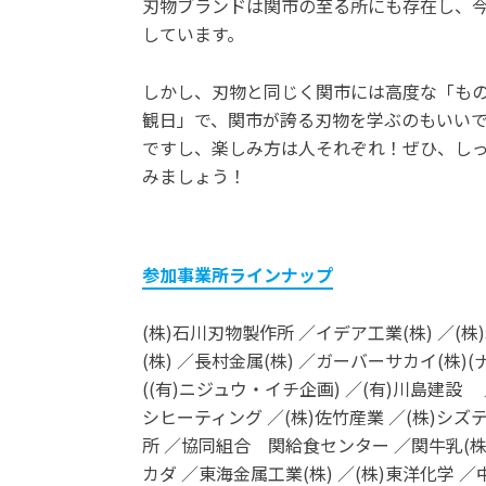
刃物ブランドは関市の至る所にも存在し、
しています。
しかし、刃物と同じく関市には高度な「も
観日」で、関市が誇る刃物を学ぶのもいい
ですし、楽しみ方は人それぞれ！ぜひ、し
みましょう！
参加事業所ラインナップ
(株)石川刃物製作所 ／イデア工業(株) ／(株
(株) ／長村金属(株) ／ガーバーサカイ(株
((有)ニジュウ・イチ企画) ／(有)川島建設
シヒーティング ／(株)佐竹産業 ／(株)シズ
所 ／協同組合 関給食センター ／関牛乳(株)
カダ ／東海金属工業(株) ／(株)東洋化学 ／