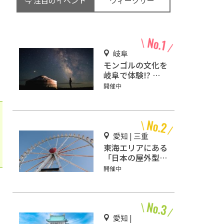
今 注目のイベント
ウィークリー
岐阜
モンゴルの文化を
岐阜で体験!? 福
寿の里モンゴル村
開催中
で「ゲル」を体験
しよう!!
愛知 | 三重
東海エリアにある
「日本の屋外型テ
ーマパーク敷地面
開催中
積ランキング」入
りしているテーマ
パーク！
愛知 |