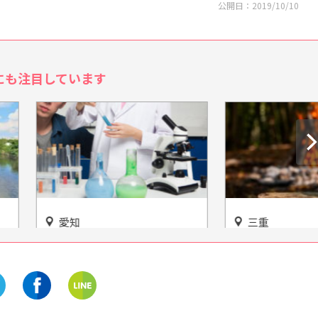
公開日：
2019/10/10
にも注目しています
三重
不思議と発見があなた
大杉谷林間キャンプ村 ユネ
心を刺激する！「夢と
スコエコパークで遊ぼう！施
科学体験館」
設情報や魅力をご紹介