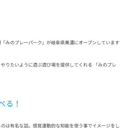
一宮市
安城市
愛知
碧南市
愛知
国産天然木でつくる木の遊び
【油ヶ淵水辺公園】県内
場「つなぐの森 ハリプー」オ
一の天然湖沼『油ヶ淵(あ
ープン！
がふち)』を楽しむ！
開催中
間「みのプレーパーク」が岐阜県美濃にオープンしています
開催中
やりたいように遊ぶ遊び場を提供してくれる 「みのプレ
べる！
るのは有名な話。感覚運動的な知能を使う事でイメージをし