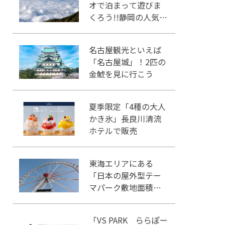
オで泊まって遊びま
くろう!!静岡の人気冒
険王国!!
名古屋観光といえば
「名古屋城」！2匹の
金鯱を見に行こう
夏季限定「4種の大人
かき氷」長良川清流
ホテルで販売
東海エリアにある
「日本の屋外型テー
マパーク敷地面積ラ
ンキング」入りして
いるテーマパーク！
「VS PARK ららぽー