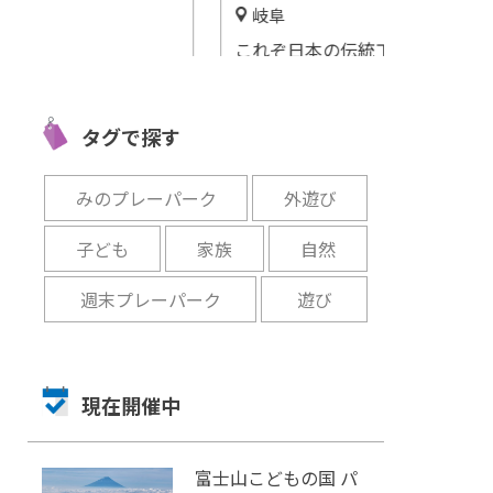
岐阜
大府市
愛知
これぞ日本の伝統工芸！刃物
「あいち健康
屋三秀「関刃物ミュージア
で唯
を動かして健
ム」で刃物づくりを間近で体
ぶら
う！
感！
タグで探す
開催中
開催中
みのプレーパーク
外遊び
子ども
家族
自然
週末プレーパーク
遊び
現在開催中
富士山こどもの国 パ