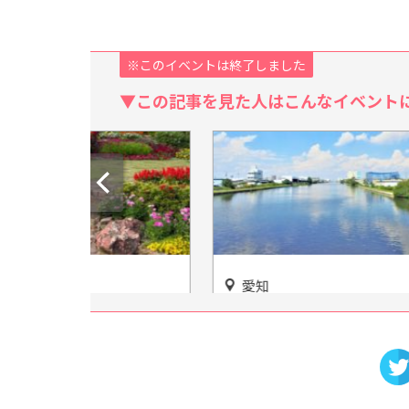
※このイベントは終了しました
▼この記事を見た人はこんなイベント
愛知
愛知
験♪一年を
「クルーズ名古屋」で気軽に
科学の
松阪農業公
船の旅を楽しもう♪
の好奇
学びの