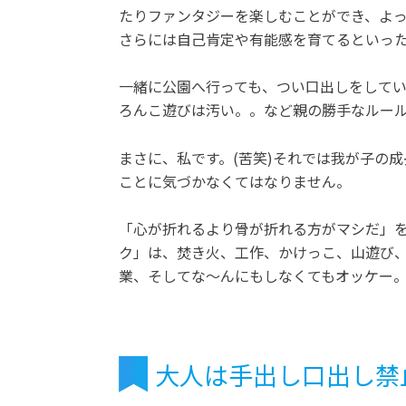
たりファンタジーを楽しむことができ、よ
さらには自己肯定や有能感を育てるといった
一緒に公園へ行っても、つい口出しをして
ろんこ遊びは汚い。。など親の勝手なルー
まさに、私です。(苦笑)それでは我が子の
ことに気づかなくてはなりません。
「心が折れるより骨が折れる方がマシだ」
ク」は、焚き火、工作、かけっこ、山遊び
業、そしてな〜んにもしなくてもオッケー
大人は手出し口出し禁