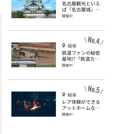
名古屋観光といえ
ば「名古屋城」！
2匹の金鯱を見に
開催中
行こう
岐阜
鉄道ファンの秘密
基地!?「鉄道カフ
ェはるか」で鉄道
開催中
模型を眺めながら
カフェタイム♪
岐阜
レア体験ができる
アットホームなキ
ャンプ場「ネイチ
開催中
ャーランドかみの
ほ」