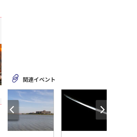
関連イベント
静岡
岐阜
120種を超えるさまざまな動
美しさに酔いしれて
物たちに出会える「浜松市動
「美女高原」
物園」