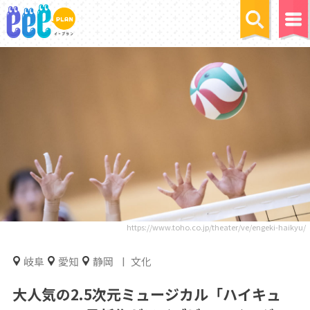
https://www.toho.co.jp/theater/ve/engeki-haikyu/
岐阜
愛知
静岡
文化
大人気の2.5次元ミュージカル「ハイキュ