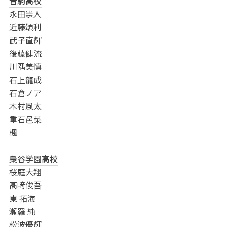
音駒高校
永田崇人
近藤頌利
武子直輝
後藤健流
川隅美慎
石上龍成
石倉ノア
木村風太
重石邑菜
楓
梟谷学園高校
桜庭大翔
髙﨑俊吾
東 拓海
瀬羅 純
松波優輝