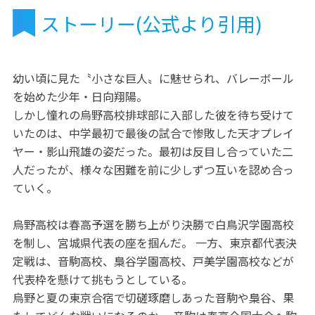
ストーリー(公式より引用)
幼い頃に見た〝小さな巨人〟に魅せられ、バレーボール
を始めた少年・日向翔陽。
しかし憧れの烏野高校排球部に入部した彼を待ち受けて
いたのは、中学最初で最後の試合で惨敗した天才プレイ
ヤー・影山飛雄の姿だった。最初は反目し合っていた二
人だったが、様々な困難を前に少しずつ互いを認め合っ
ていく。
烏野高校は春高予選を勝ち上がり決勝で白鳥沢学園高校
を制し、宮城県代表の座を掴んだ。 一方、東京都代表決
定戦は、音駒高校、梟谷学園高校、戸美学園高校などが
代表枠を懸けて挑もうとしている。
烏野と夏の東京合宿で切磋琢磨しあった音駒や梟谷、果