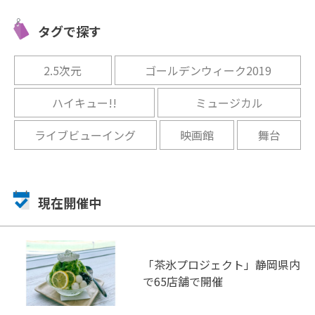
ゾナーレ
せ！三重県総合博物館
験!? 
タグで探す
「MieMu」
「ゲル」
開催中
開催中
2.5次元
ゴールデンウィーク2019
ハイキュー!!
ミュージカル
ライブビューイング
映画館
舞台
現在開催中
「茶氷プロジェクト」静岡県内
で65店舗で開催