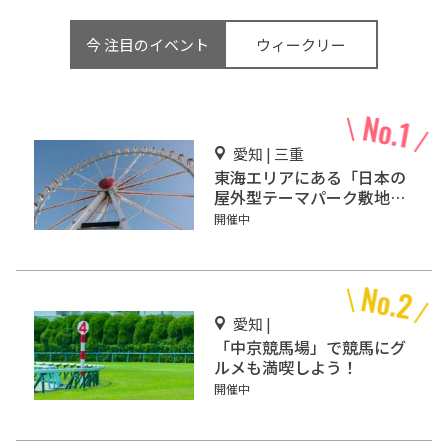
今 注目のイベント
ウィークリー
愛知 | 三重
東海エリアにある「日本の
屋外型テーマパーク敷地面
積ランキング」入りしてい
開催中
るテーマパーク！
愛知 |
「中京競馬場」で競馬にグ
ルメも満喫しよう！
開催中