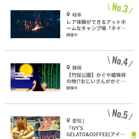
岐阜
レア体験ができるアットホ
ームなキャンプ場「ネイチ
ャーランドかみのほ」
開催中
静岡
【竹採公園】かぐや姫発祥
の地!?おじいさんがかぐや
姫を見つけた場所を見に行
開催中
こう！
愛知 |
「IVY’S
GELATO&COFFEE(アイビ