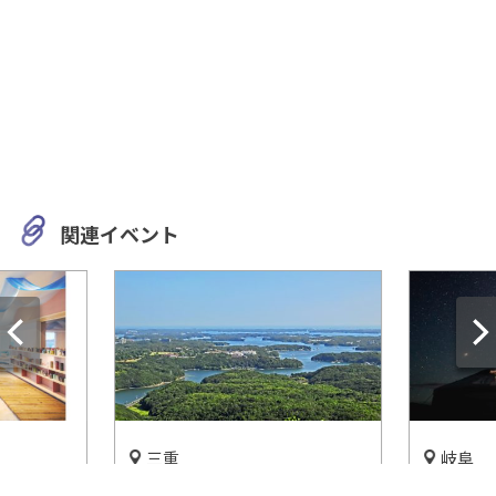
関連イベント
三重
岐阜
「カンカ
三重のことならここにおまか
モンゴル