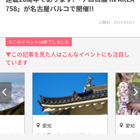
758」が名古屋パルコで開催!!
公開日：
2019/03/07
※このイベントは終了しました
▼この記事を見た人はこんなイベントにも注目し
ています
愛知
愛知
パオで泊ま
名古屋の食の魅力が集まる
コスパも