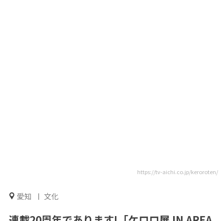
https://tv-aichi.co.jp/keroroten/
愛知
文化
連載20周年であります!「ケロロ展 IN AREA