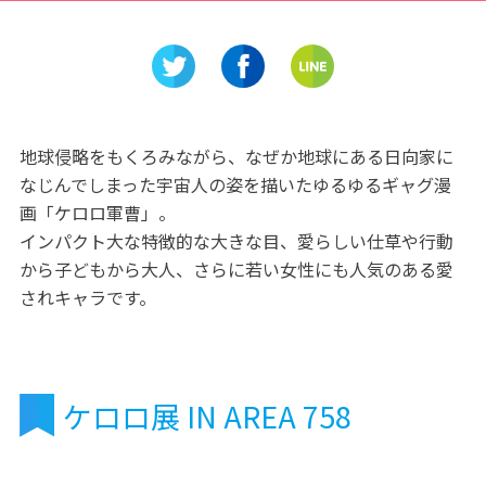
静岡の人
『金シャチ横丁』！名古屋城
ンも充実
周辺のグルメな魅力をご紹介
遊園」
地球侵略をもくろみながら、なぜか地球にある日向家に
なじんでしまった宇宙人の姿を描いたゆるゆるギャグ漫
画「ケロロ軍曹」。
インパクト大な特徴的な大きな目、愛らしい仕草や行動
から子どもから大人、さらに若い女性にも人気のある愛
されキャラです。
ケロロ展 IN AREA 758