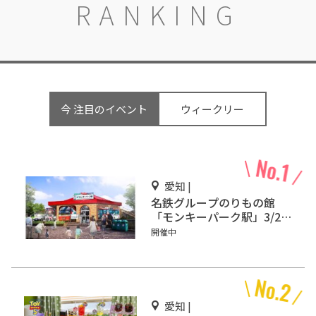
RANKING
今 注目のイベント
ウィークリー
愛知 |
名鉄グループのりもの館
「モンキーパーク駅」3/2オ
ープン
開催中
愛知 |