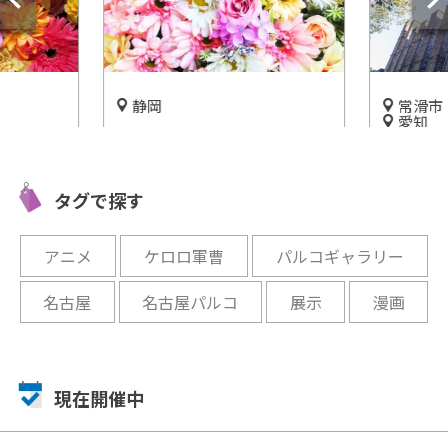
静岡
常滑市
愛知
界一の花
美しい色とりどりの花に囲ま
常滑が誇
園」に迫
れた「はままつフラワーパー
味を体験
ク」をご紹介！
タグで探す
房館」
開催中
開催中
アニメ
ケロロ軍曹
パルコギャラリー
名古屋
名古屋パルコ
展示
漫画
現在開催中