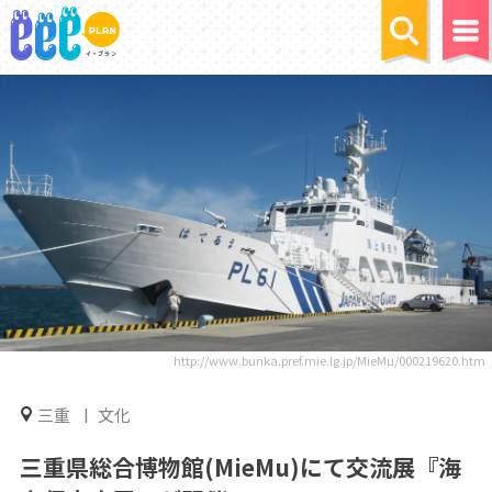
http://www.bunka.pref.mie.lg.jp/MieMu/000219620.htm
三重
文化
三重県総合博物館(MieMu)にて交流展『海