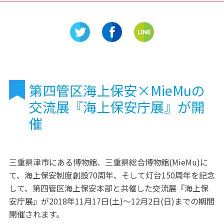
や演劇・
もエネルギー博士だ！「浜岡
市設楽原
原子力館」
かけ情報
第四管区海上保安×MieMuの
交流展『海上保安庁展』が開
催
三重県津市にある博物館、三重県総合博物館(MieMu)に
て、海上保安制度創設70周年、そして灯台150周年を記念
して、第四管区海上保安本部と共催した交流展『海上保
安庁展』が2018年11月17日(土)～12月2日(日)までの期間
開催されます。