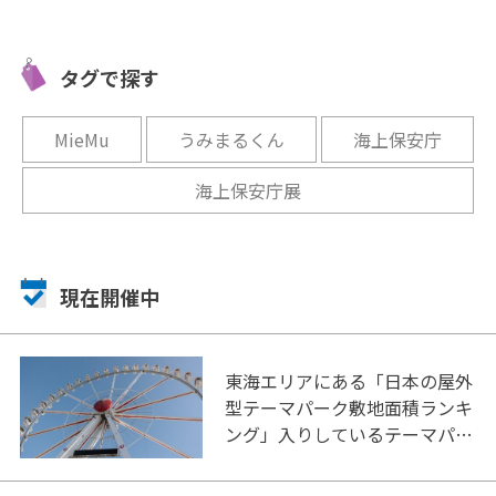
力を体
お茶の違いがわかる!?お茶特
「飛騨絵
文化創造
化型の道の駅「フォーレなか
ウス」で
べ」
かわね茶茗舘」
飛び込も
タグで探す
開催中
開催中
MieMu
うみまるくん
海上保安庁
海上保安庁展
現在開催中
東海エリアにある「日本の屋外
型テーマパーク敷地面積ランキ
ング」入りしているテーマパー
ク！