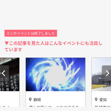
※このイベントは終了しました
▼この記事を見た人はこんなイベントにも注目し
ています
静岡
愛知
トも！
遊んで学んで、これであなた
新城市の