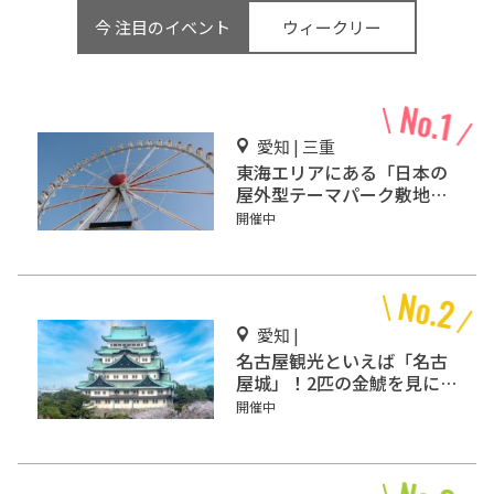
今 注目のイベント
ウィークリー
愛知 | 三重
東海エリアにある「日本の
屋外型テーマパーク敷地面
積ランキング」入りしてい
開催中
るテーマパーク！
愛知 |
名古屋観光といえば「名古
屋城」！2匹の金鯱を見に
行こう
開催中