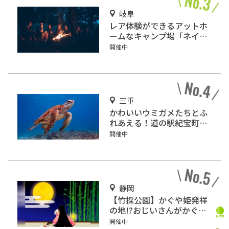
岐阜
レア体験ができるアットホ
ームなキャンプ場「ネイチ
ャーランドかみのほ」
開催中
三重
かわいいウミガメたちとふ
れあえる！道の駅紀宝町
「ウミガメ公園」
開催中
静岡
【竹採公園】かぐや姫発祥
の地!?おじいさんがかぐや
姫を見つけた場所を見に行
開催中