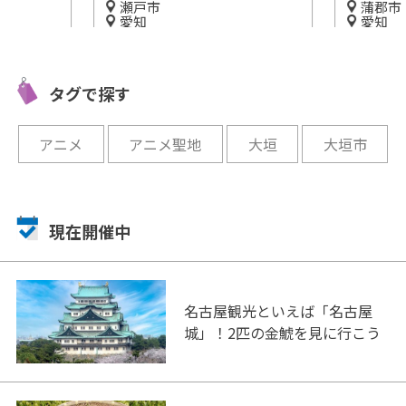
蒲郡市
愛知
ができる美術館が瀬
蒲郡で海と生命の誕生そして
愛知県陶磁美術館
進化を学ぶ！「生命の海科学
タグで探す
館」
開催中
アニメ
アニメ聖地
大垣
大垣市
現在開催中
名古屋観光といえば「名古屋
城」！2匹の金鯱を見に行こう