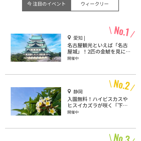
今 注目のイベント
ウィークリー
愛知 |
名古屋観光といえば「名古
屋城」！2匹の金鯱を見に
行こう
開催中
静岡
入園無料！ハイビスカスや
ヒスイカズラが咲く『下賀
茂熱帯植物園』で南国気分
開催中
♪