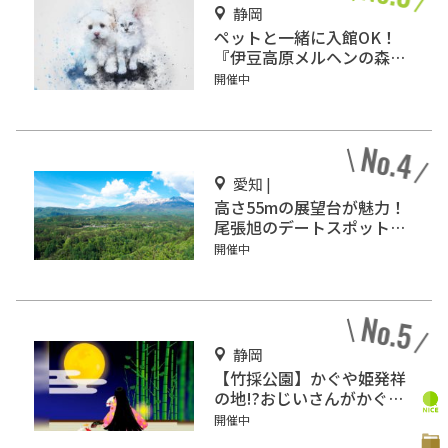
静岡
ペットと一緒に入館OK！
『伊豆高原メルヘンの森美
術館』をご紹介
開催中
愛知 |
高さ55mの展望台が魅力！
尾張旭のデートスポット
「スカイワードあさひ」
開催中
静岡
【竹採公園】かぐや姫発祥
の地!?おじいさんがかぐや
姫を見つけた場所を見に行
開催中
こう！