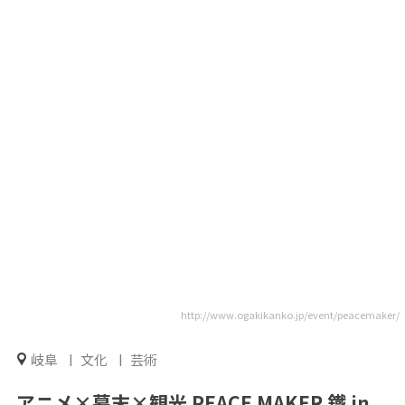
http://www.ogakikanko.jp/event/peacemaker/
岐阜
文化
芸術
アニメ×幕末×観光 PEACE MAKER 鐵 in