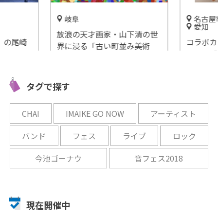
岐阜
名古屋
愛知
放浪の天才画家・山下清の世
h」の尾崎
コラボカ
界に浸る「古い町並み美術
h Live
イドル「
館」
トーク
みくに会
開催中
開催中
タグで探す
CHAI
IMAIKE GO NOW
アーティスト
バンド
フェス
ライブ
ロック
今池ゴーナウ
音フェス2018
現在開催中