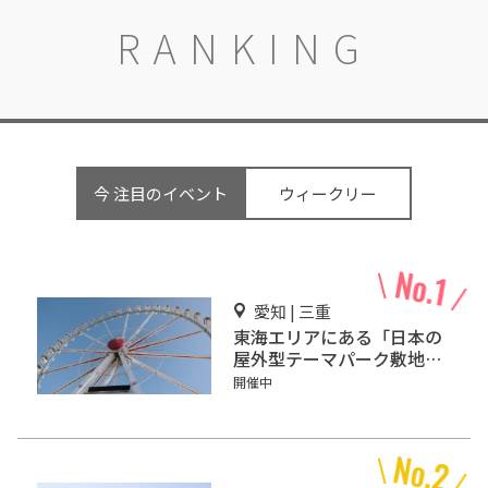
RANKING
今 注目のイベント
ウィークリー
愛知 | 三重
東海エリアにある「日本の
屋外型テーマパーク敷地面
積ランキング」入りしてい
開催中
るテーマパーク！