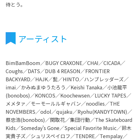
待とう。
アーティスト
BimBamBoom／BUGY CRAXONE／CHAI／CICADA／
Coughs／DATS／DUB 4 REASON／FRONTIER
BACKYARD／HAJK／髭／HINTO／ハンブレッダーズ／
imai／かみぬまゆうたろう／Keishi Tanaka／小池龍平
(bonobos)／KONCOS／Koochewsen／LUCKY TAPES／
メメタァ／モーモールルギャバン／noodles／THE
NOVEMBERS／odol／qujaku／Ryohu(KANDYTOWN)／
蔡忠浩(bonobos)／関取花／集団行動／The Skateboard
Kids／Someday's Gone／Special Favorite Music／鈴木
実貴子ズ／シュリスペイロフ／TENDRE／Tempalay／