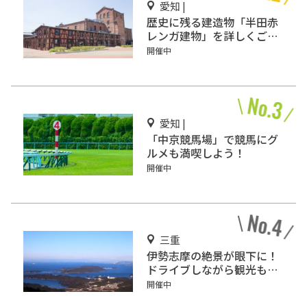
愛知 |
歴史に残る建造物「半田赤
レンガ建物」を詳しくご紹
介！
開催中
愛知 |
「中京競馬場」で競馬にグ
ルメも満喫しよう！
開催中
三重
伊勢志摩の絶景が眼下に！
ドライブしながら観光もで
きる「伊勢志摩スカイライ
開催中
ン」