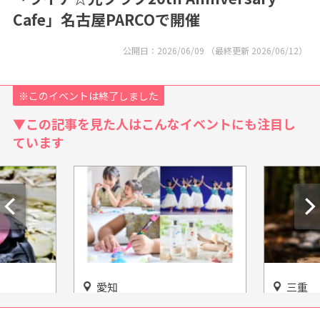
Cafe」名古屋PARCOで開催
公開日：
2026/06/09
（最終更新
2026/06/12
）
※このイベントは終了しました
▼この記事を見た人はこんなイベントにも注目し
ています
三重
ン フラダンスショ
大杉谷林間キャンプ村 ユネ