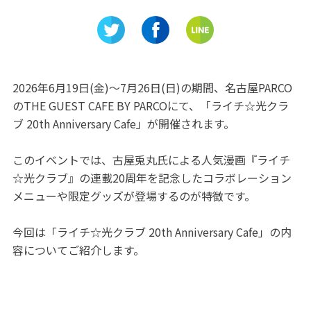
クショップ」ストリ
スコエコパークで遊ぼう！施
ル 名古屋で開催
設情報や魅力をご紹介
2026年6月19日(金)～7月26日(日)の期間、名古屋PARCO
のTHE GUEST CAFE BY PARCOにて、「ライチ☆光クラ
ブ 20th Anniversary Cafe」が開催されます。
このイベントでは、古屋兎丸氏による人気漫画『ライチ
☆光クラブ』の連載20周年を記念したコラボレーション
メニューや限定グッズが登場するのが特徴です。
今回は「ライチ☆光クラブ 20th Anniversary Cafe」の内
容についてご紹介します。