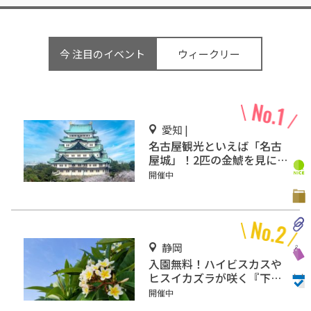
今 注目のイベント
ウィークリー
愛知 |
名古屋観光といえば「名古
屋城」！2匹の金鯱を見に
行こう
開催中
静岡
入園無料！ハイビスカスや
ヒスイカズラが咲く『下賀
茂熱帯植物園』で南国気分
開催中
♪