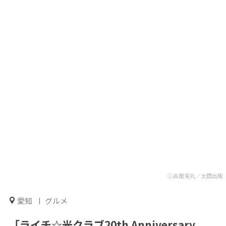
ⓒ古屋兎丸／太田出版
愛知
グルメ
「ライチ☆光クラブ20th Anniversary