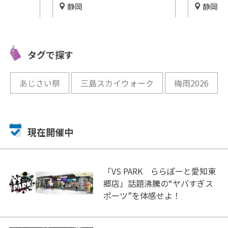
静岡
静岡
?お茶特
2,000年以上の歴史を誇る駿
セミクジ
ーレなか
河国総本社『静岡浅間神社』
りたくな
をご紹介！
館」
タグで探す
開催中
開催中
あじさい祭
三島スカイウォーク
梅雨2026
現在開催中
「VS PARK ららぽーと愛知東
郷店」話題沸騰の“ヤバすぎス
ポーツ”を体感せよ！