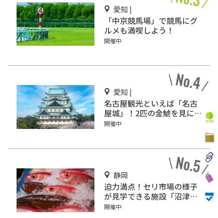
愛知 |
「中京競馬場」で競馬にグ
ルメも満喫しよう！
開催中
愛知 |
名古屋観光といえば「名古
屋城」！2匹の金鯱を見に
行こう
開催中
静岡
迫力満点！セリ市場の様子
が見学できる施設「沼津魚
市場 INO」
開催中