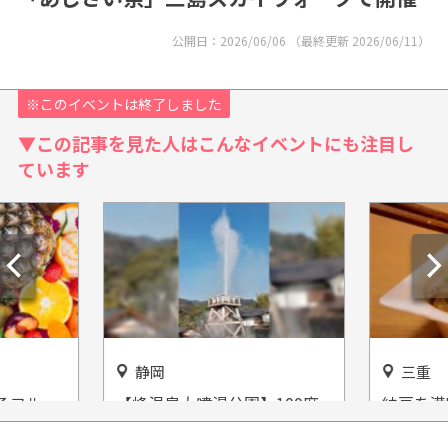
公開日：
2026/06/06
（最終更新
2026/06/11
）
※このイベントは終了しました
▼この記事を見た人はこんなイベントにも注目し
ています
三重
愛知
100度
納豆を満喫！「まちの駅たぬ
愛知・半
まで吹き出
みせ納豆工房」
ンズ】ア