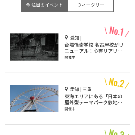
今 注目のイベント
ウィークリー
愛知 |
台場怪奇学校 名古屋校がリ
ニューアル！心霊リアリテ
ィー型恐怖体験
開催中
愛知 | 三重
東海エリアにある「日本の
屋外型テーマパーク敷地面
積ランキング」入りしてい
開催中
るテーマパーク！