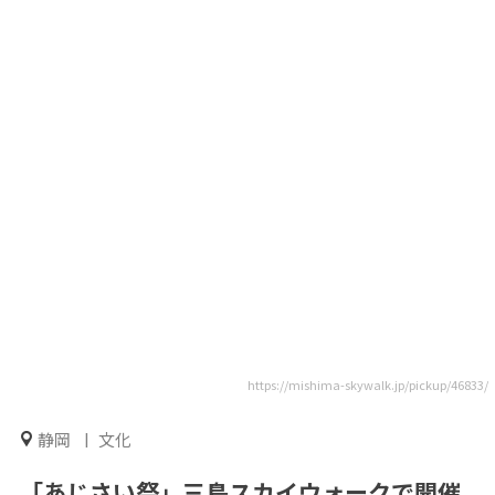
https://mishima-skywalk.jp/pickup/46833/
静岡
文化
「あじさい祭」三島スカイウォークで開催