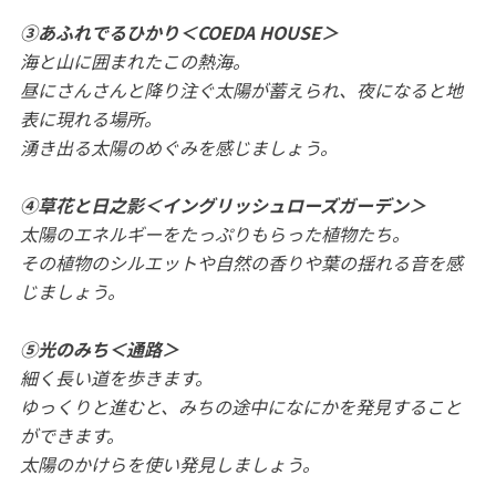
③あふれでるひかり＜COEDA HOUSE＞
海と山に囲まれたこの熱海。
昼にさんさんと降り注ぐ太陽が蓄えられ、夜になると地
表に現れる場所。
湧き出る太陽のめぐみを感じましょう。
④草花と日之影＜イングリッシュローズガーデン＞
太陽のエネルギーをたっぷりもらった植物たち。
その植物のシルエットや自然の香りや葉の揺れる音を感
じましょう。
⑤光のみち＜通路＞
細く長い道を歩きます。
ゆっくりと進むと、みちの途中になにかを発見すること
ができます。
太陽のかけらを使い発見しましょう。