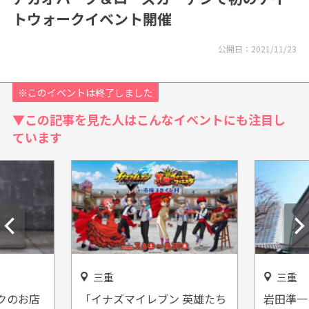
トウォークイベント開催
公開日：
2021/11/23
※このイベントは終了しました
▼この記事を見た人はこんなイベントにも注目し
ています
三重
三重
クのお店
「イナズマイレブン 英雄たち
岩田準一