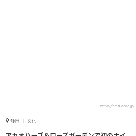
https://forest.acao.jp/
静岡
文化
アカオハーブ＆ローズガーデンで初のナイ