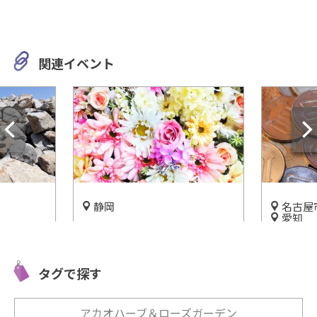
関連イベント
静岡
名古屋
愛知
めさまざ
美しい色とりどりの花に囲ま
世界最古
！「日本
れた「はままつフラワーパー
金貨など
ク」をご紹介！
タグで探す
菱UFJ
開催中
開催中
アカオハーブ＆ローズガーデン