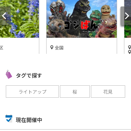
全国
豊田市
愛知
ゴジラたちがYouTubeに参
園で素敵
美しい自
戦!?【ゴジばん】家族で見ら
「ブルー
り!?三
れるゴジラチャンネル!!
タグで探す
タイムス
開催中
開催中
ライトアップ
桜
花見
現在開催中