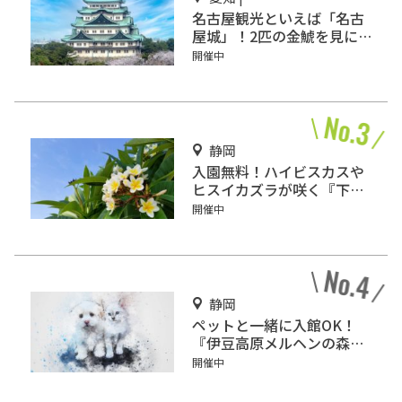
名古屋観光といえば「名古
屋城」！2匹の金鯱を見に
行こう
開催中
静岡
入園無料！ハイビスカスや
ヒスイカズラが咲く『下賀
茂熱帯植物園』で南国気分
開催中
♪
静岡
ペットと一緒に入館OK！
『伊豆高原メルヘンの森美
術館』をご紹介
開催中