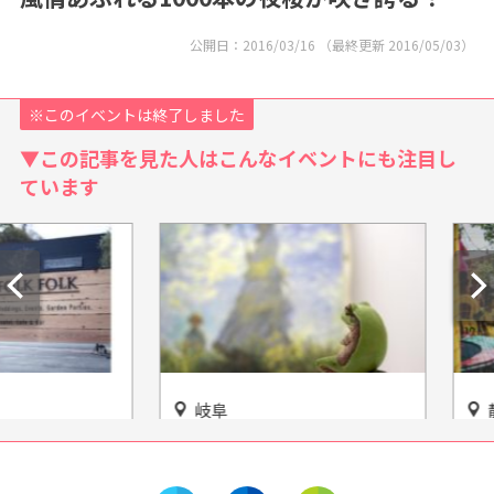
公開日：
2016/03/16
（最終更新
2016/05/03
）
※このイベントは終了しました
▼この記事を見た人はこんなイベントにも注目し
ています
岐阜
静岡
FOLK
もはや建物が芸術！人々の心
子ども＆
ーク)」
に光を放つ「HIKARU
『浜松こ