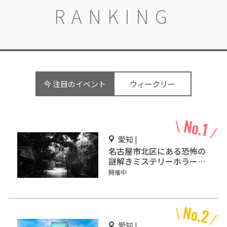
RANKING
今 注目のイベント
ウィークリー
愛知 |
名古屋市北区にある恐怖の
謎解きミステリーホラー
「エモい家」あなたは行き
開催中
ますか？
愛知 |