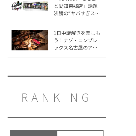
と愛知東郷店」話題
沸騰の“ヤバすぎスポ
ーツ”を体感せよ！
1日中謎解きを楽しも
う！ナゾ・コンプレ
ックス名古屋のアク
セスや施設情報をご
紹介
RANKING