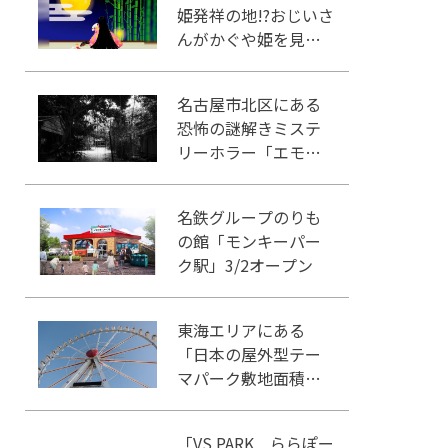
姫発祥の地!?おじいさ
んがかぐや姫を見つ
けた場所を見に行こ
う！
名古屋市北区にある
恐怖の謎解きミステ
リーホラー「エモい
家」あなたは行きま
すか？
名鉄グループのりも
の館「モンキーパー
ク駅」3/2オープン
東海エリアにある
「日本の屋外型テー
マパーク敷地面積ラ
ンキング」入りして
いるテーマパーク！
「VS PARK ららぽー