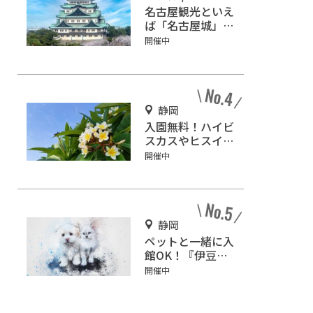
名古屋観光といえ
ば「名古屋城」！
2匹の金鯱を見に
開催中
行こう
静岡
入園無料！ハイビ
スカスやヒスイカ
ズラが咲く『下賀
開催中
茂熱帯植物園』で
南国気分♪
静岡
ペットと一緒に入
館OK！『伊豆高
原メルヘンの森美
開催中
術館』をご紹介