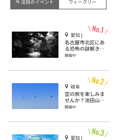
今 注目のイベント
ウィークリー
愛知 |
名古屋市北区にあ
る恐怖の謎解きミ
ステリーホラー
開催中
「エモい家」あな
たは行きますか？
岐阜
空の旅を楽しみま
せんか？池田山パ
ラ・ハンググライ
開催中
ダー発進基地をご
紹介！
愛知 |