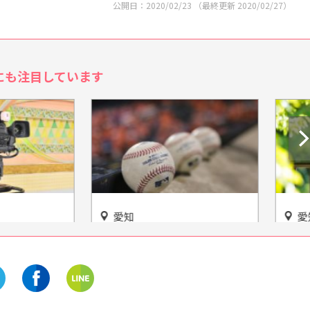
公開日：
2020/02/23
（最終更新
2020/02/27
）
にも注目しています
愛知
ァン必見！イチロー展
森の中で自然を学ぶ。豊田の
「i.fain(アイ・ファ
豊かな自然に囲まれて、無数
の生きものを肌で感じよう！