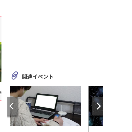
関連イベント
愛知
愛知
愛知・豊田市【うめこう桃梨
「メダリスト展 愛知
苺園】イチゴや桃、梨、季節
古屋パルコで開催
によって楽しめる!