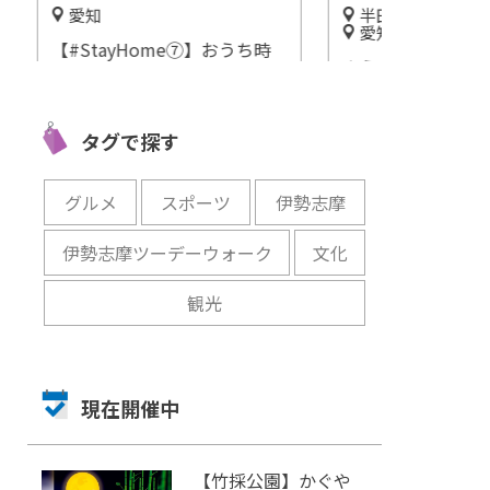
半田市
岐阜
愛知
ち時
大垣らしく水
ようこそ宇宙と科学の世界
動画
学べる施設「
へ！「半田空の科学館」で星
いる
ン」
空や地球の不思議を楽しく学
開催中
タグで探す
ぼう
開催中
グルメ
スポーツ
伊勢志摩
伊勢志摩ツーデーウォーク
文化
観光
現在開催中
【竹採公園】かぐや