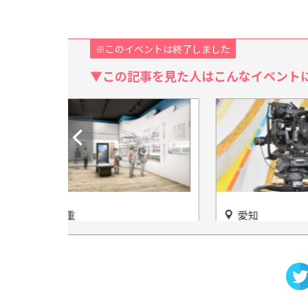
※このイベントは終了しました
▼この記事を見た人はこんなイベント
愛知
愛知
4/25に
【放送体験スタジオ わくわ
野球フ
く】Eテレのキャラクターたち
示ルーム
に会える場所
イン)」