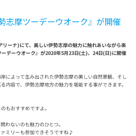
常滑市
愛知
愛知
【#StayHome⑦】おう
イオンモール常滑で本格レー
勢志摩ツーデーウオーク』が開催
間で楽しく学習できる! 
スを体験！「シーサイドサー
やコンテンツ配信をして
キット」
施設をご紹介!!
開催中
アリーナ)にて、美しい伊勢志摩の魅力に触れあいながら楽
開催中
デーウオーク』が2020年5月23日(土)、24日(日)に開催
海岸によって生み出された伊勢志摩の美しい自然景観、そし
巡る内容で、伊勢志摩地方の魅力を堪能する事ができます。
るのもおすすめですよ。
を問わないのも魅力のひとつ。
ファミリーも参加できそうですね♪