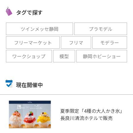
見！「万協フィギュア博物
外から見
ー＆ワー
館」をご紹介！
タグで探す
ングスホ
開催中
開催中
ツインメッセ静岡
プラモデル
フリーマーケット
フリマ
モデラー
ワークショップ
模型
静岡ホビーショー
現在開催中
夏季限定「4種の大人かき氷」
長良川清流ホテルで販売