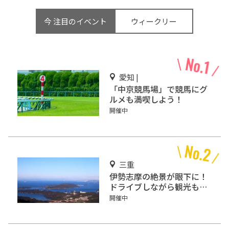
今 注目のイベント
ウィークリー
愛知 |
「中京競馬場」で競馬にグ
ルメも満喫しよう！
開催中
三重
伊勢志摩の絶景が眼下に！
ドライブしながら観光もで
きる「伊勢志摩スカイライ
開催中
ン」