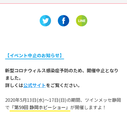
ンチ&イベ
オーラリングなど2021年注目
名古屋で
たいチェ
のガジェットアイテムをご紹
加藤清正
介！
吉清正記
【イベント中止のお知らせ】
新型コロナウィルス感染症予防のため、開催中止となり
ました。
詳しくは
公式サイト
をご覧ください。
2020年5月13日(水)〜17日(日)の期間、ツインメッセ静岡
で
『第59回 静岡ホビーショー』
が開催しますよ！