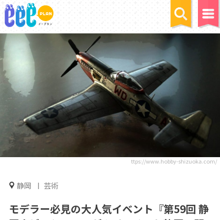
ttps://www.hobby-shizuoka.com/
静岡
芸術
モデラー必見の大人気イベント『第59回 静