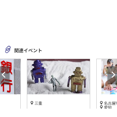
関連イベント
三重
名古屋
愛知
フィギュア＆サブカル好き必
館】建物
「ハワイ