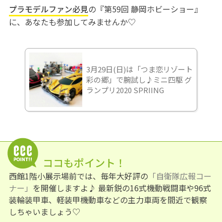
プラモデルファン必見
の『第59回 静岡ホビーショー』
に、あなたも参加してみませんか♡
3月29日(日)は「つま恋リゾート
彩の郷」で腕試し♪ミニ四駆 グ
ランプリ2020 SPRIING
ココもポイント！
西館1階小展示場前では、毎年大好評の
「自衛隊広報コー
ナー」
を開催しますよ♪ 最新鋭の16式機動戦闘車や96式
装輪装甲車、軽装甲機動車などの主力車両を間近で観察
しちゃいましょう♡