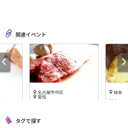
関連イベント
名古屋市中区
岐阜
愛知
】今だから
試食もで
DiningBar Espoir【EXIT
イラスト
ル美濃加
NISHIKI】夜景と楽しむ隠れ
スメの練
開催中
家Barが名古屋・栄に登場!!
タグで探す
開催中