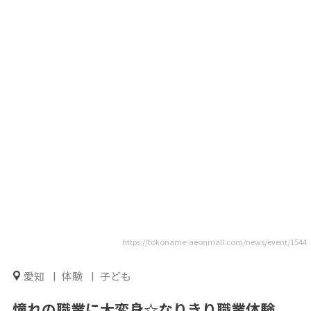
https://tokoname-aeonmall.com/news/event/1544
愛知
体験
子ども
憧れの職業に大変身☆なりきり職業体験