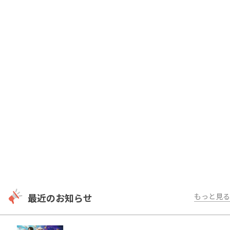
[雑誌] H22 ヤングマガジン グラビアデビュ
ー / H22 週刊プレイボーイ
[CM] H22 ラウンドワン
[映画] H24 「AFO」堤幸彦監督
最近のお知らせ
もっと見る