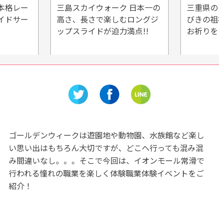
本格レー
三島スカイウォーク 日本一の
三重県の
イドサー
高さ、長さで楽しむロングジ
びきの祖
ップスライドが迫力満点!!
お祈りを
ゴールデンウィークは遊園地や動物園、水族館など楽し
い思い出はもちろん大切ですが、どこへ行っても混み混
み間違いなし。。。そこで今回は、イオンモール常滑で
行われる憧れの職業を楽しく体験職業体験イベントをご
紹介！