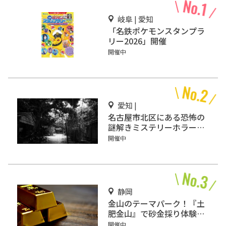
岐阜 | 愛知
「名鉄ポケモンスタンプラ
リー2026」開催
開催中
愛知 |
名古屋市北区にある恐怖の
謎解きミステリーホラー
「エモい家」あなたは行き
開催中
ますか？
静岡
金山のテーマパーク！『土
肥金山』で砂金採り体験や
坑道観光を楽しもう♪
開催中