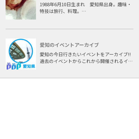
1988年6月10日生まれ 愛知県出身。趣味・
特技は旅行、料理。
ドラマ「中学生日記」の他、バラエティー、
情報番組にレギュラー出演。雑誌のグラビア
や音楽活動、イベントなど幅広く活躍。
一児の母となった現在でも各方面で注目を集
愛知のイベントアーカイブ
めている。
愛知の今日行きたいイベントをアーカイブ!!
[TV] H13～15 NHK中学生日記出演 / H18～
過去のイベントからこれから開催されるイベ
20 中京テレビ TA☆ROレギュラー出演 / H20
ントまで 「愛知」開催のイベントをアーカ
バリバリ電波アイドル出演 優勝 / 中京テレビ
イブしたページです。
情報パレット / メ～テレ 知りたい嬢 / H21～
22 メ～テレ めちゃレンジャ→ アシスタント
MC / H22～24 メ～テレ めちゃぶり アシスタ
ントMC
[音楽] H19 TA☆RO組 学園天国 / H20 ベタベ
タBeter Love着うた配信 / H20 JEWELS
feat.纐纈みさき Happy days