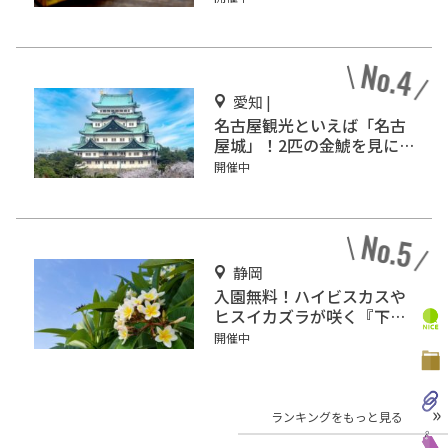
愛知 |
名古屋観光といえば「名古
屋城」！2匹の金鯱を見に
行こう
開催中
静岡
入園無料！ハイビスカスや
ヒスイカズラが咲く『下賀
茂熱帯植物園』で南国気分
開催中
♪
ランキングをもっと見る