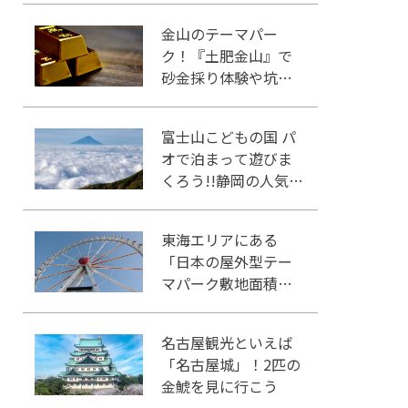
金山のテーマパー
ク！『土肥金山』で
砂金採り体験や坑道
観光を楽しもう♪
富士山こどもの国 パ
オで泊まって遊びま
くろう!!静岡の人気冒
険王国!!
東海エリアにある
「日本の屋外型テー
マパーク敷地面積ラ
ンキング」入りして
いるテーマパーク！
名古屋観光といえば
「名古屋城」！2匹の
金鯱を見に行こう