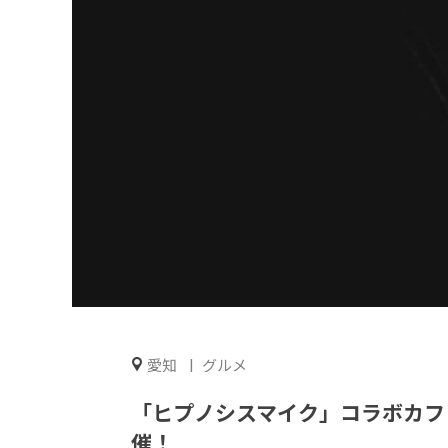
愛知
グルメ
「ヒプノシスマイク」コラボカフ
催！