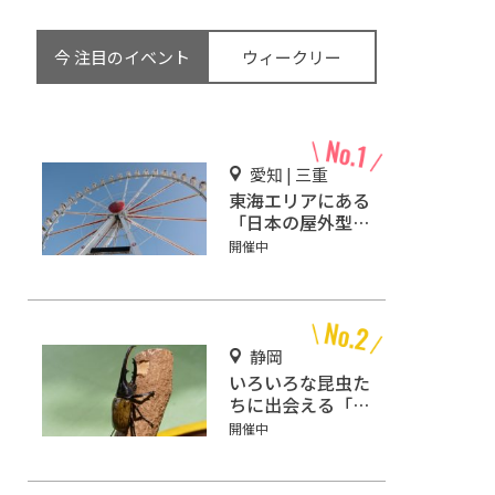
今 注目のイベント
ウィークリー
愛知 | 三重
東海エリアにある
「日本の屋外型テ
ーマパーク敷地面
開催中
積ランキング」入
りしているテーマ
パーク！
静岡
いろいろな昆虫た
ちに出会える「磐
田市竜洋昆虫自然
開催中
観察公園」