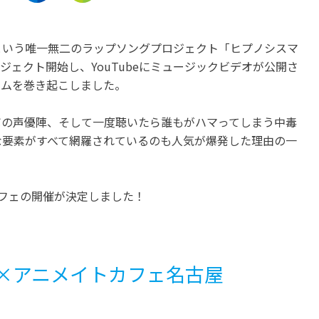
愛知
岐阜
「スカイビアガーデン
サンクチュアリコート高
という唯一無二のラップソングプロジェクト「ヒプノシスマ
SOT△DE(ソトデ)」都ホテル
オリジナルアフタヌーン
ロジェクト開始し、YouTubeにミュージックビデオが公開さ
岐阜長良川で開催
ーを販売
ームを巻き起こしました。
開催中
開催中
ボの声優陣、そして一度聴いたら誰もがハマってしまう中毒
な要素がすべて網羅されているのも人気が爆発した理由の一
フェの開催が決定しました！
×アニメイトカフェ名古屋