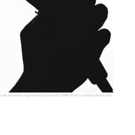
//cafe.animate.co.jp/event/hypnosismic1904/?from=collabocafedotcom