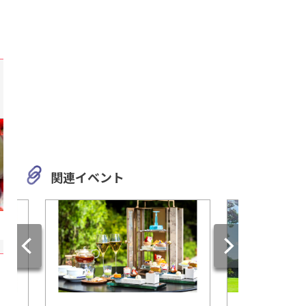
関連イベント
愛知
愛知
名古屋農業センター delaふぁ
「CHUNICHI BUILD
ーむ 名古屋にいながら素敵な
SUMMER FAIR 20
農業体験ができる施設
ルで開催