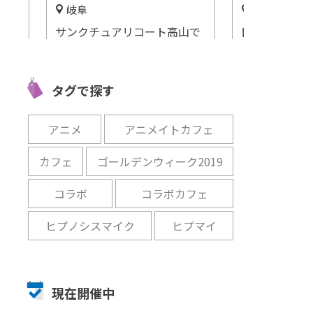
静岡
名古屋市中
愛知
山で
目に前にまるで童話の世界が
「四川料理フ
ティ
広がる「ぬくもりの森」
辣味＞サマー
開催中
ュッフェ」ヒ
タグで探す
開催
開催中
アニメ
アニメイトカフェ
カフェ
ゴールデンウィーク2019
コラボ
コラボカフェ
ヒプノシスマイク
ヒプマイ
現在開催中