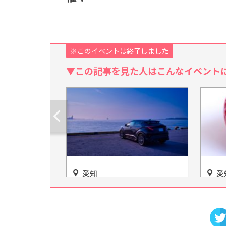
※このイベントは終了しました
▼この記事を見た人はこんなイベント
愛知
愛知
トヨタ会館 世界のトヨタの
愛知・
秘密が凝縮された最先端技術
ファー
が詰まったスポット
制で優