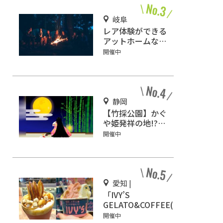
岐阜
レア体験ができる
アットホームなキ
ャンプ場「ネイチ
開催中
ャーランドかみの
ほ」
静岡
【竹採公園】かぐ
や姫発祥の地!?お
じいさんがかぐや
開催中
姫を見つけた場所
を見に行こう！
愛知 |
「IVY’S
GELATO&COFFEE(ア
イビーズ ジェラート
開催中