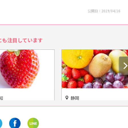
公開日：
2019/04/16
にも注目しています
静岡
知多市【ストロベリー
見て楽しい！食べて美味しい
ム ソービー】完全予約
♡五感で楽しむ公園「掛川森
雅なひとときを♪
林果樹公園」