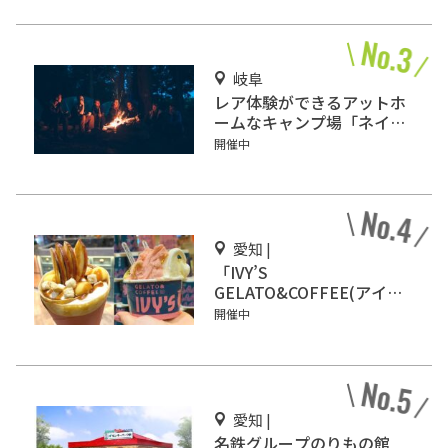
岐阜
レア体験ができるアットホ
ームなキャンプ場「ネイチ
ャーランドかみのほ」
開催中
愛知 |
「IVY’S
GELATO&COFFEE(アイビ
ーズ ジェラート&コーヒ
開催中
ー)」イオンモール Nagoya
Noritake Gardenにオープ
ン！
愛知 |
名鉄グループのりもの館