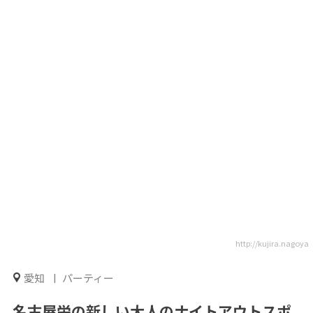
http://kujira.nagoya
愛知
パーティー
名古屋栄の新しい大人のナイトアウトスポ