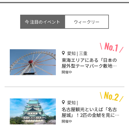
今 注目のイベント
ウィークリー
愛知 | 三重
東海エリアにある「日本の
屋外型テーマパーク敷地面
積ランキング」入りしてい
開催中
るテーマパーク！
愛知 |
名古屋観光といえば「名古
屋城」！2匹の金鯱を見に
行こう
開催中