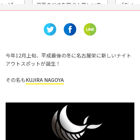
いっぱ
伊豆のジオを学ぶ！美しい自
「Ristor
然「まぼ
然が広がる『石廊崎オーシャ
トランテ
介
ンパーク』に出かけよう！
トリング
催
今年12月上旬、平成最後の冬に名古屋栄に新しいナイト
アウトスポットが誕生！
その名も
KUJIRA NAGOYA