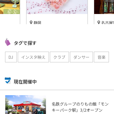
静岡
名古屋
愛知
“音フェチ”におすすめ！音と
昭和レト
松坂屋の
戯れるミュージアム『音戯の
常博物館
貴な別荘
タグで探す
郷』をご紹介
開催中
開催中
DJ
インスタ映え
クラブ
ダンサー
音楽
現在開催中
名鉄グループのりもの館「モン
キーパーク駅」3/2オープン