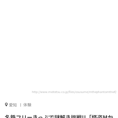
http://www.meitetsu.co.jp/files/osusume/mthephantomthief/
愛知
体験
名鉄フリーきっぷで謎解き挑戦!!「怪盗Mか