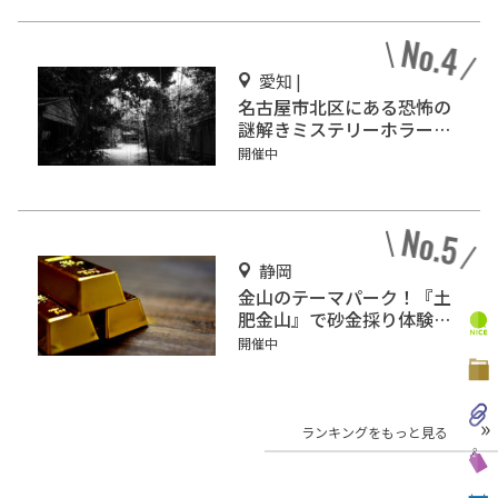
愛知 |
名古屋市北区にある恐怖の
謎解きミステリーホラー
「エモい家」あなたは行き
開催中
ますか？
静岡
金山のテーマパーク！『土
肥金山』で砂金採り体験や
坑道観光を楽しもう♪
開催中
ランキングをもっと見る