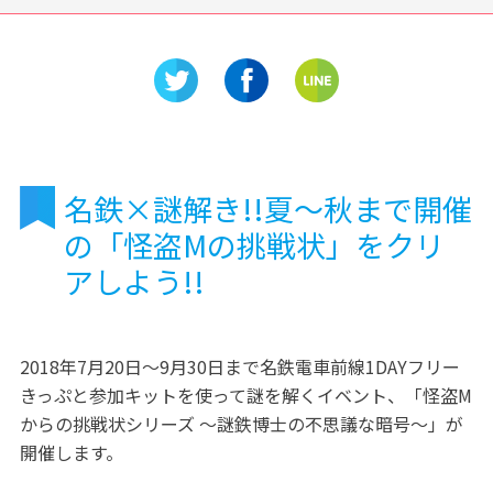
迫力満点
国の有形登録文化財にも登録
食事がも
ゴー！
された歴史ある建造物「旧五
♪MIZK
十嵐邸」
ンミュー
介
名鉄×謎解き!!夏～秋まで開催
の「怪盗Mの挑戦状」をクリ
アしよう!!
2018年7月20日～9月30日まで名鉄電車前線1DAYフリー
きっぷと参加キットを使って謎を解くイベント、「怪盗M
からの挑戦状シリーズ ～謎鉄博士の不思議な暗号～」が
開催します。