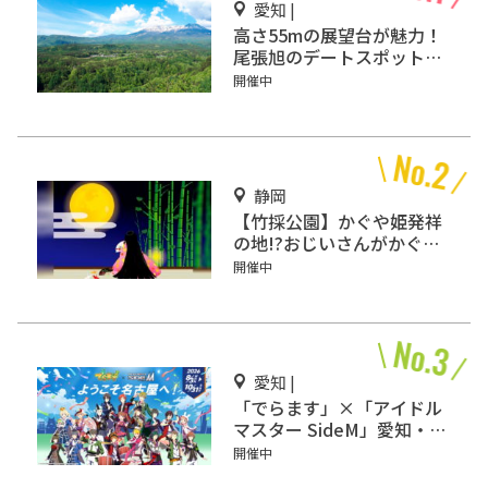
愛知 |
高さ55mの展望台が魅力！
尾張旭のデートスポット
「スカイワードあさひ」
開催中
静岡
【竹採公園】かぐや姫発祥
の地!?おじいさんがかぐや
姫を見つけた場所を見に行
開催中
こう！
愛知 |
「でらます」×「アイドル
マスター SideM」愛知・名
古屋で開催
開催中