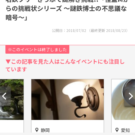
らの挑戦状シリーズ ～謎鉄博士の不思議な
暗号～」
公開日：
2018/07/02
（最終更新
2018/08/23
）
※このイベントは終了しました
▼この記事を見た人はこんなイベントにも注目し
ています
静岡
愛知