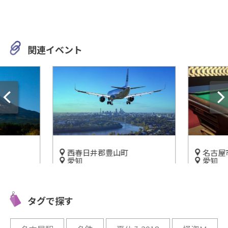
関連イベント
西春日井郡豊山町
名古屋
愛知
愛知
ンプ場】
パイロットや整備士の職業体
【THE 
！絶景が
験もできる！「あいち航空ミ
テイメン
ンプ場！
タグで探す
ュージアム」
「EXIT 
開催中
開催中