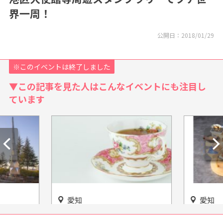
界一周！
公開日：
2018/01/29
※このイベントは終了しました
▼この記事を見た人はこんなイベントにも注目し
ています
愛知
愛知
をゆった
世界を魅了したやきもの文化
「豊臣出