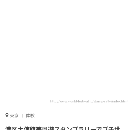
http://www.world-festival.jp/stamp-rally/index.html
東京
体験
港区大使館等周遊スタンプラリーでプチ世