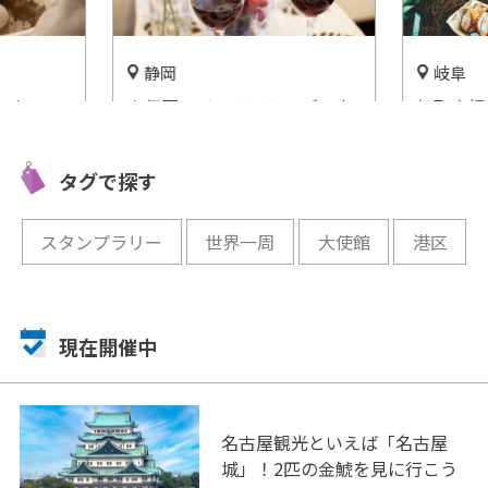
静岡
岐阜
しを
中伊豆ワイナリーヒルズで上
板取自慢
質な休日を！施設情報をご紹
ャンプを
介
CAMPI
タグで探す
り」
開催中
開催中
スタンプラリー
世界一周
大使館
港区
現在開催中
名古屋観光といえば「名古屋
城」！2匹の金鯱を見に行こう