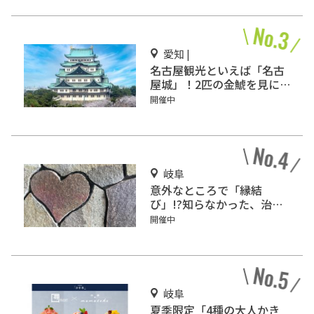
愛知 |
名古屋観光といえば「名古
屋城」！2匹の金鯱を見に
行こう
開催中
岐阜
意外なところで「縁結
び」!?知らなかった、治水
神社の深い歴史！
開催中
岐阜
夏季限定「4種の大人かき