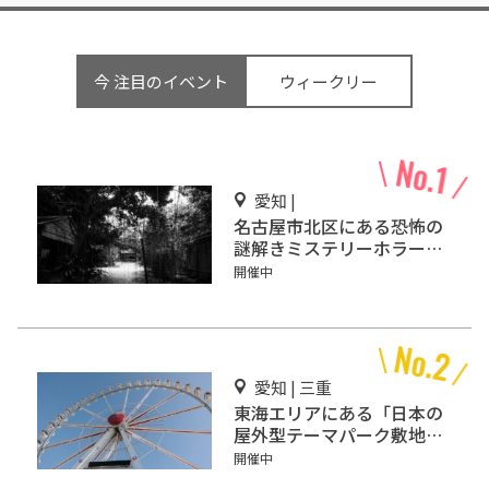
今 注目のイベント
ウィークリー
愛知 |
名古屋市北区にある恐怖の
謎解きミステリーホラー
「エモい家」あなたは行き
開催中
ますか？
愛知 | 三重
東海エリアにある「日本の
屋外型テーマパーク敷地面
積ランキング」入りしてい
開催中
るテーマパーク！