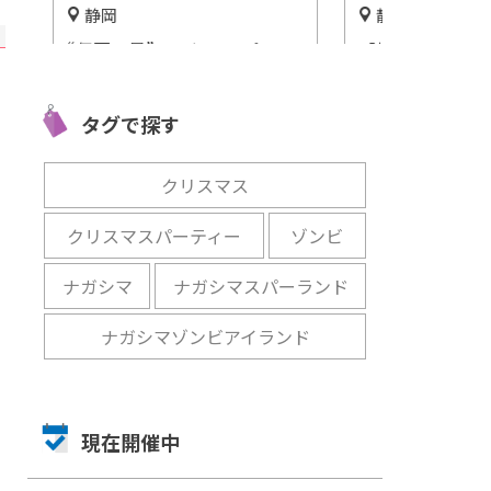
静岡
静岡
ワス
【峰温泉大噴湯公園】100度
【島田市ばら
下田
の温泉が高さ30ｍまで吹き出
チも楽しんじ
『寝
る様子を間近で見よう！
にピッタリなオ
タグで探す
♪
開催中
開催中
クリスマス
クリスマスパーティー
ゾンビ
ナガシマ
ナガシマスパーランド
ナガシマゾンビアイランド
現在開催中