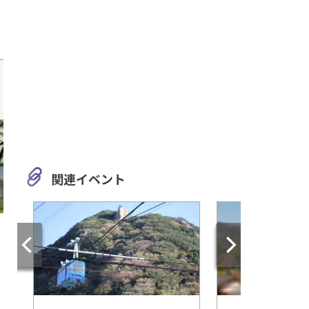
関連イベント
愛知
静岡
豊田市のリゾート施設・フォ
「石人の星公園」で
レスタヒルズのウォーターパ
転車を楽しもう★
ークで遊ぼう！