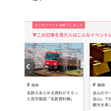
※このイベントは終了しました
▼この記事を見た人はこんなイベント
静岡
愛知
料がそろっ
金山のテーマパーク！『土肥
赤レン
資料館」
金山』で砂金採り体験や坑道
た外観
観光を楽しもう♪
記念美