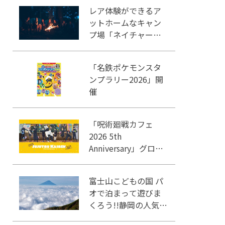
レア体験ができるア
ットホームなキャン
プ場「ネイチャーラ
ンドかみのほ」
「名鉄ポケモンスタ
ンプラリー2026」開
催
「呪術廻戦カフェ
2026 5th
Anniversary」グロー
バルゲート名古屋で
開催
富士山こどもの国 パ
オで泊まって遊びま
くろう!!静岡の人気冒
険王国!!