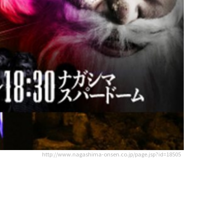
http://www.nagashima-onsen.co.jp/page.jsp?id=18505