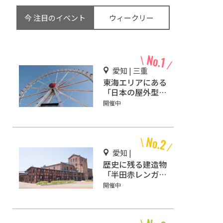
今 注目のイベント
ウィークリー
愛知 | 三重
東海エリアにある
「日本の屋外型テ
ーマパーク敷地面
開催中
積ランキング」入
りしているテーマ
パーク！
愛知 |
歴史に残る建造物
「半田赤レンガ建
物」を詳しくご紹
開催中
介！