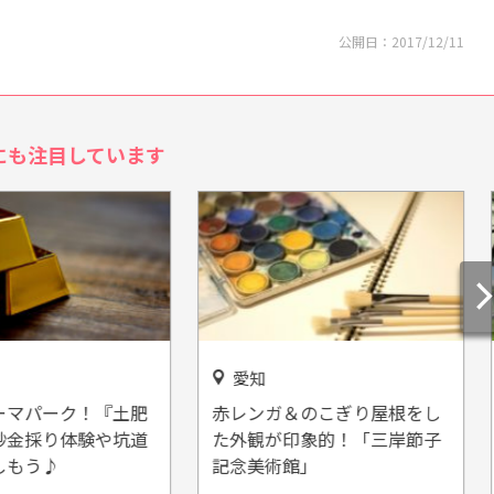
公開日：
2017/12/11
にも注目しています
愛知
ガ＆のこぎり屋根をし
愛知・一宮市にレンタル撮影
が印象的！「三岸節子
スペース「STUDIO TOKI(ス
術館」
タジオ トキ)」オープン