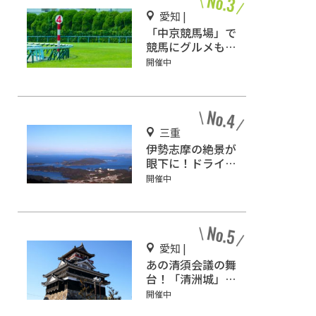
愛知 |
「中京競馬場」で
競馬にグルメも満
喫しよう！
開催中
三重
伊勢志摩の絶景が
眼下に！ドライブ
しながら観光もで
開催中
きる「伊勢志摩ス
カイライン」
愛知 |
あの清須会議の舞
台！「清洲城」で
動乱の時代にタイ
開催中
ムスリップ!?