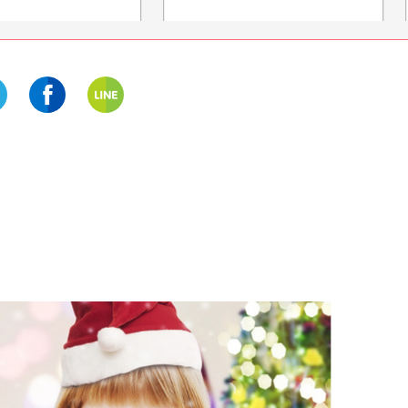
三重
静岡
4月1日から新エリアオープ
“伊豆三景”のひとつ＆パ
ン！名古屋アンパンマンこど
ポめぐりが楽しめる！『
もミュージアム＆パーク
ロープウェイ』に乗って
姿山自然公園』に行こう
開催中
開催中