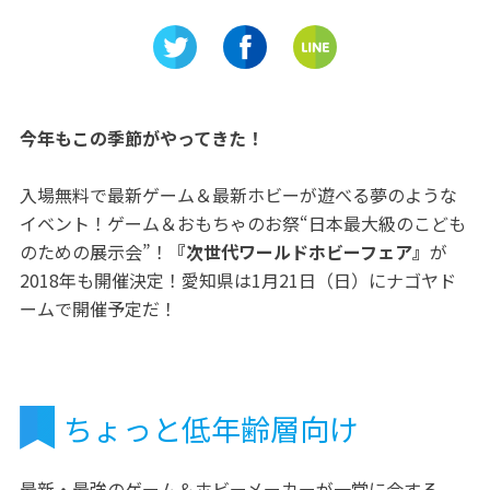
紹介！
て宇宙人」が愛知県日進市に
賀市のメ
オープン！
をご紹介
今年もこの季節がやってきた！
入場無料で最新ゲーム＆最新ホビーが遊べる夢のような
イベント！ゲーム＆おもちゃのお祭“日本最大級のこども
のための展示会”！
『次世代ワールドホビーフェア』
が
2018年も開催決定！愛知県は1月21日（日）にナゴヤド
ームで開催予定だ！
ちょっと低年齢層向け
最新・最強のゲーム＆ホビーメーカーが一堂に会する