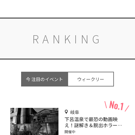
RANKING
今 注目のイベント
ウィークリー
岐阜
下呂温泉で最恐の動画映
え！謎解き＆脱出ホラーゲ
ーム『猟奇館』
開催中