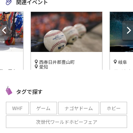
関連イベント
西春日井郡豊山町
岐阜
愛知
爛の屋台
子どもも
野球ファン必見！イチロー展
屋台会
だ宇宙科
示ルーム「i.fain(アイ・ファ
宇宙を知
イン)」
タグで探す
開催中
開催中
WHF
ゲーム
ナゴヤドーム
ホビー
次世代ワールドホビーフェア