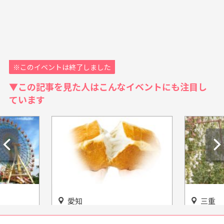
※このイベントは終了しました
▼この記事を見た人はこんなイベントにも注目し
ています
愛知
三重
べる遊園
高級食パン専門店「もしかし
美と癒し