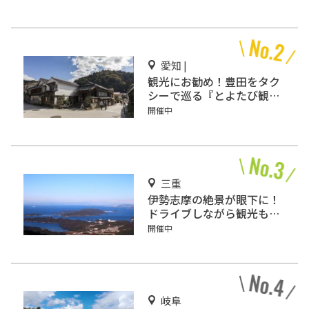
愛知 |
観光にお勧め！豊田をタク
シーで巡る『とよたび観光
タクシー』がサービス開
開催中
始！
三重
伊勢志摩の絶景が眼下に！
ドライブしながら観光もで
きる「伊勢志摩スカイライ
開催中
ン」
岐阜